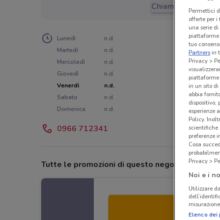
Chiama il negozio
Permettici d
offerte per 
una serie di
piattaforme 
Lunedì
n.d.
tuo consenso
Martedì
n.d.
Partners
in 
Privacy > Pe
Mercoledì
n.d.
visualizzera
Giovedì
n.d.
piattaforme 
Venerdì
n.d.
in un sito d
abbia fornit
Sabato
n.d.
dispositivo,
Domenica
n.d.
esperienze a
Policy. Inolt
0966 712341
scientifiche
preferenze 
Cosa succede
probabilmen
Privacy > Pe
Tutte le promozioni di questo negozio
Noi e i no
Utilizzare da
dell’identif
misurazione 
Elenco dei 