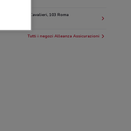
4.9 km
Viale Lina Cavalieri, 103 Roma
5.9 km
Tutti i negozi Alleanza Assicurazioni