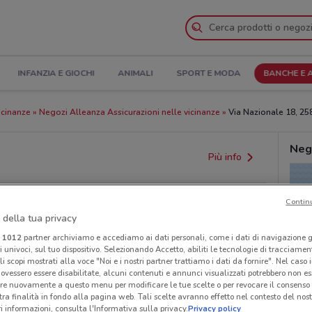
INFANZIA E GIOCHI
ANIMALI
SPORT E MODA
BANCHE E 
icinanze
Negozi Alleanza Assicurazioni nelle vicinanze
Via Nazionale 18, 258
Neg
Più info
Contin
 della tua privacy
i
1012
partner archiviamo e accediamo ai dati personali, come i dati di navigazione g
ri univoci, sul tuo dispositivo. Selezionando Accetto, abiliti le tecnologie di tracciame
li scopi mostrati alla voce "Noi e i nostri partner trattiamo i dati da fornire". Nel caso 
ovessero essere disabilitate, alcuni contenuti e annunci visualizzati potrebbero non ess
provvedimenti regionali o nazionali. Verifica l’accuratezza
re nuovamente a questo menu per modificare le tue scelte o per revocare il consenso
tra finalità in fondo alla pagina web. Tali scelte avranno effetto nel contesto del nost
 informazioni, consulta l'Informativa sulla privacy.
Privacy policy