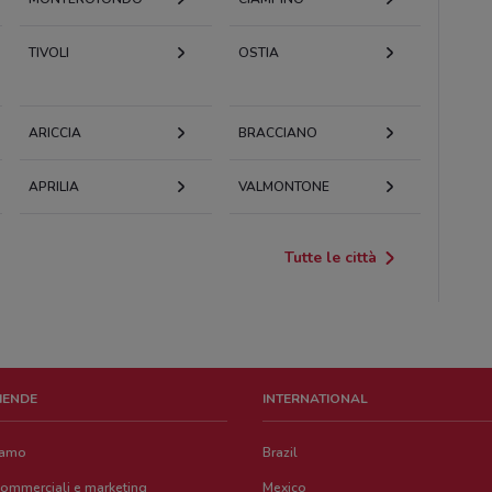
TIVOLI
OSTIA
ARICCIA
BRACCIANO
APRILIA
VALMONTONE
Tutte le città
ZIENDE
INTERNATIONAL
iamo
Brazil
commerciali e marketing
Mexico