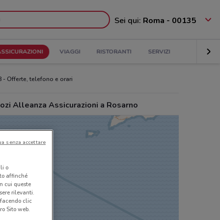
Sei qui:
Roma - 00135
ASSICURAZIONI
VIAGGI
RISTORANTI
SERVIZI
 - Offerte, telefono e orari
ozi Alleanza Assicurazioni a Rosarno
ua senza accettare
li o
nto affinché
in cui queste
ere rilevanti.
 facendo clic
ro Sito web.