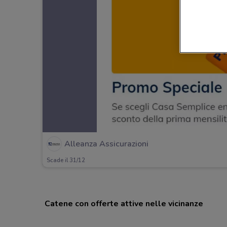
Alleanza Assicurazioni
Scade il 31/12
Catene con offerte attive nelle vicinanze