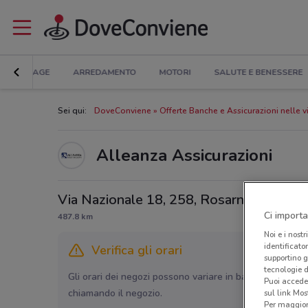
BRICOLAGE
ARREDAMENTO
MOTORI
SALUTE E BENESSERE
Sei qui:
DoveConviene
Offerte Banche e Assicurazioni nelle v
Alleanza Assicurazioni
Via Nazionale 18, 258, Rosarno
Ci importa
487.8 km
Noi e i nostr
identificato
Verifica gli orari
supportino g
tecnologie d
Gli orari dei negozi possono variare in base agli ultimi 
Puoi accede
chiamando il negozio.
sul link Mos
Per maggiori