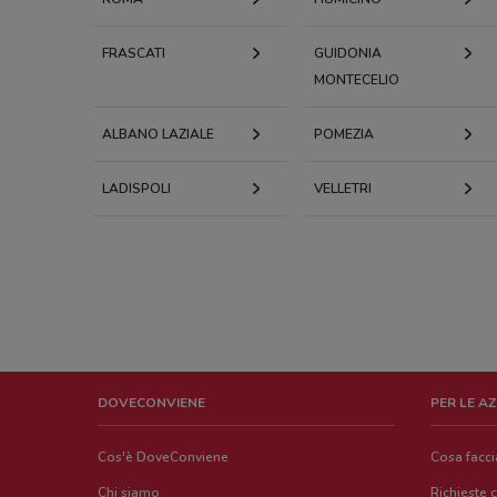
FRASCATI
GUIDONIA
MONTECELIO
ALBANO LAZIALE
POMEZIA
LADISPOLI
VELLETRI
DOVECONVIENE
PER LE A
Cos'è DoveConviene
Cosa facc
Chi siamo
Richieste 