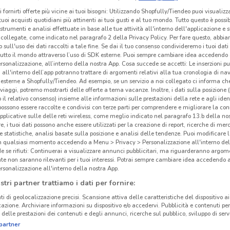
i fornirti offerte più vicine ai tuoi bisogni: Utilizzando Shopfully/Tiendeo puoi visualizz
i tuoi acquisti quotidiani più attinenti ai tuoi gusti e al tuo mondo. Tutto questo è possi
 strumenti e analisi effettuate in base alle tue attività all'interno dell'applicazione e 
collegate, come indicato nel paragrafo 2 della Privacy Policy. Per fare questo, abbi
 sull'uso dei dati raccolti a tale fine. Se dai il tuo consenso condivideremo i tuoi dati
tutto il mondo attraverso l’uso di SDK esterne. Puoi sempre cambiare idea accedend
rsonalizzazione, all’interno della nostra App. Cosa succede se accetti: Le inserzioni pu
i all'interno dell’app potranno trattare di argomenti relativi alla tua cronologia di na
esterne a Shopfully/Tiendeo. Ad esempio, se un servizio a noi collegato ci informa ch
i viaggi, potremo mostrarti delle offerte a tema vacanze. Inoltre, i dati sulla posizione 
o il relativo consenso) insieme alle informazioni sulle prestazioni della rete e agli ident
 possono essere raccolte e condivisi con terze parti per comprendere e migliorare la conn
pplicative sulle delle reti wireless, come meglio indicato nel paragrafo 13.b della no
re, i tuoi dati possono anche essere utilizzati per la creazione di report, ricerche di mer
 e statistiche, analisi basate sulla posizione e analisi delle tendenze. Puoi modificare l
in qualsiasi momento accedendo a Menu > Privacy > Personalizzazione all'interno del
 se rifiuti: Continuerai a visualizzare annunci pubblicitari, ma riguarderanno argome
te non saranno rilevanti per i tuoi interessi. Potrai sempre cambiare idea accedendo
rsonalizzazione all'interno della nostra App.
stri partner trattiamo i dati per fornire:
ti di geolocalizzazione precisi. Scansione attiva delle caratteristiche del dispositivo ai 
icazione. Archiviare informazioni su dispositivo e/o accedervi. Pubblicità e contenuti per
delle prestazioni dei contenuti e degli annunci, ricerche sul pubblico, sviluppo di servi
partner