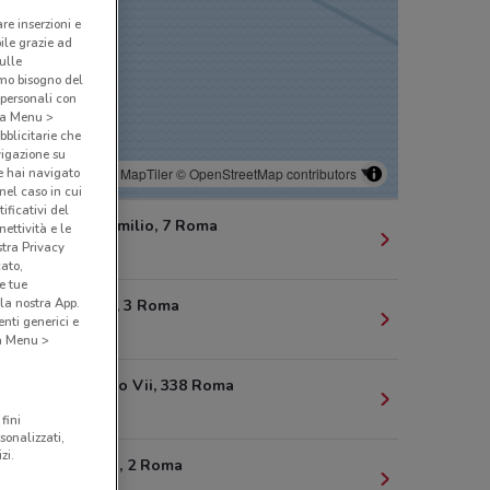
are inserzioni e
bile grazie ad
sulle
amo bisogno del
 personali con
o a Menu >
bblicitarie che
vigazione su
e hai navigato
© MapTiler
© OpenStreetMap contributors
(nel caso in cui
ificativi del
Via Paolo Emilio, 7 Roma
ettività e le
stra Privacy
2.9 km
cato,
e tue
la nostra App.
Via Abruzzi, 3 Roma
nti generici e
4.1 km
 a Menu >
Via Gregorio Vii, 338 Roma
4.4 km
fini
sonalizzati,
zi.
Piazza Istria, 2 Roma