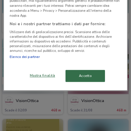
pubblicitari, ma riguarderanno argomenti generici e probabilmente non
saranno rilevanti per i tuoi interessi. Potrai sempre cambiare idea
accedendo a Menu > Privacy > Personalizzazione all'interno della
nostra App.
Welcome Travel
Costa Crociere
Noi e i nostri partner trattiamo i dati per fornire:
Scade il 30/09
399 m
Scade il 22/09
399 m
Utilizzare dati di geolocalizzazione precisi. Scansione attiva delle
caratteristiche del dispositivo ai fini dell’identificazione. Archiviare
informazioni su dispositivo e/o accedervi. Pubblicità e contenuti
personalizzati, misurazione delle prestazioni dei contenuti e degli
annunci, ricerche sul pubblico, sviluppo di servizi.
Elenco dei partner
Mostra finalità
Accetto
VisionOttica
VisionOttica
Scade il 02/09
468 m
Scade il 31/08
468 m