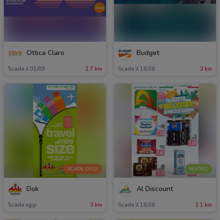
Ottica Claro
Budget
Scade il 01/09
2.7 km
Scade il 18/08
3 km
SCADE OGGI
NUOVO
Dok
Al Discount
Scade oggi
3 km
Scade il 18/08
3.1 km