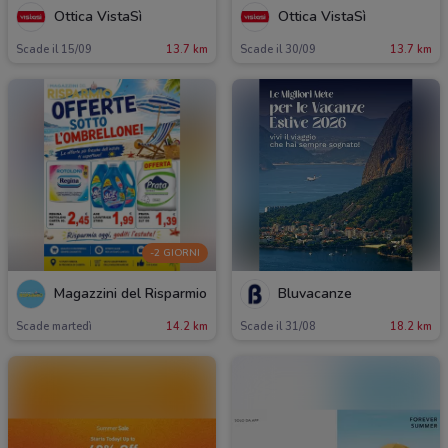
Ottica VistaSì
Ottica VistaSì
Scade il 15/09
13.7 km
Scade il 30/09
13.7 km
-2 GIORNI
Magazzini del Risparmio
Bluvacanze
Scade martedì
14.2 km
Scade il 31/08
18.2 km