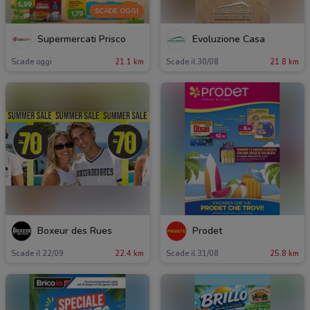
SCADE OGGI
Supermercati Prisco
Evoluzione Casa
Scade oggi
21.1 km
Scade il 30/08
21.8 km
Boxeur des Rues
Prodet
Scade il 22/09
22.4 km
Scade il 31/08
25.8 km