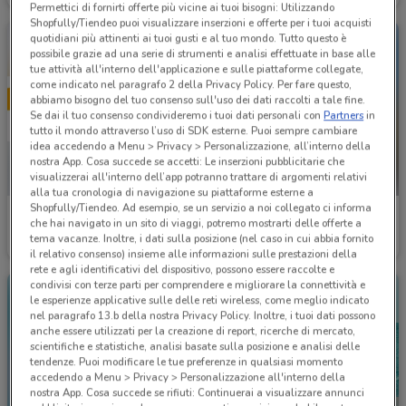
Permettici di fornirti offerte più vicine ai tuoi bisogni: Utilizzando
Shopfully/Tiendeo puoi visualizzare inserzioni e offerte per i tuoi acquisti
quotidiani più attinenti ai tuoi gusti e al tuo mondo. Tutto questo è
possibile grazie ad una serie di strumenti e analisi effettuate in base alle
tue attività all'interno dell'applicazione e sulle piattaforme collegate,
come indicato nel paragrafo 2 della Privacy Policy. Per fare questo,
abbiamo bisogno del tuo consenso sull'uso dei dati raccolti a tale fine.
Se dai il tuo consenso condivideremo i tuoi dati personali con
Partners
in
tutto il mondo attraverso l’uso di SDK esterne. Puoi sempre cambiare
idea accedendo a Menu > Privacy > Personalizzazione, all’interno della
nostra App. Cosa succede se accetti: Le inserzioni pubblicitarie che
visualizzerai all'interno dell’app potranno trattare di argomenti relativi
alla tua cronologia di navigazione su piattaforme esterne a
Shopfully/Tiendeo. Ad esempio, se un servizio a noi collegato ci informa
Kena Mobile
Welcome Travel
che hai navigato in un sito di viaggi, potremo mostrarti delle offerte a
tema vacanze. Inoltre, i dati sulla posizione (nel caso in cui abbia fornito
Scade il 02/09
307 m
Scade il 30/09
399 m
il relativo consenso) insieme alle informazioni sulle prestazioni della
rete e agli identificativi del dispositivo, possono essere raccolte e
condivisi con terze parti per comprendere e migliorare la connettività e
le esperienze applicative sulle delle reti wireless, come meglio indicato
nel paragrafo 13.b della nostra Privacy Policy. Inoltre, i tuoi dati possono
anche essere utilizzati per la creazione di report, ricerche di mercato,
scientifiche e statistiche, analisi basate sulla posizione e analisi delle
tendenze. Puoi modificare le tue preferenze in qualsiasi momento
accedendo a Menu > Privacy > Personalizzazione all'interno della
nostra App. Cosa succede se rifiuti: Continuerai a visualizzare annunci