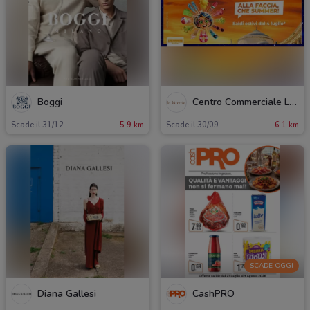
Boggi
Centro Commerciale La Birreria
Scade il 31/12
5.9 km
Scade il 30/09
6.1 km
SCADE OGGI
Diana Gallesi
CashPRO