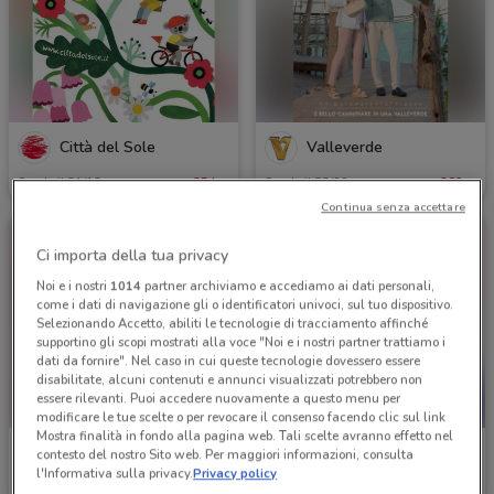
Città del Sole
Valleverde
Scade il 31/12
254 m
Scade il 22/09
269 m
Continua senza accettare
Ci importa della tua privacy
Noi e i nostri
1014
partner archiviamo e accediamo ai dati personali,
come i dati di navigazione gli o identificatori univoci, sul tuo dispositivo.
Selezionando Accetto, abiliti le tecnologie di tracciamento affinché
supportino gli scopi mostrati alla voce "Noi e i nostri partner trattiamo i
dati da fornire". Nel caso in cui queste tecnologie dovessero essere
disabilitate, alcuni contenuti e annunci visualizzati potrebbero non
essere rilevanti. Puoi accedere nuovamente a questo menu per
modificare le tue scelte o per revocare il consenso facendo clic sul link
Mostra finalità in fondo alla pagina web. Tali scelte avranno effetto nel
Idea bellezza
TIM
contesto del nostro Sito web. Per maggiori informazioni, consulta
l'Informativa sulla privacy.
Privacy policy
Scade il 23/08
276 m
Scade il 31/12
280 m