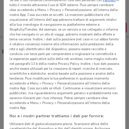
Se dai il tuo consenso condivideremo i tuoi dati personali con
Partners
in
Porta DoveConviene sempre con te!
tutto il mondo attraverso l’uso di SDK esterne. Puoi sempre cambiare
Puoi trovare le migliori offerte dei negozi vicino a te,
idea accedendo a Menu > Privacy > Personalizzazione, all’interno della
salvarle e creare la tua lista del risparmio, comodamente
nostra App. Cosa succede se accetti: Le inserzioni pubblicitarie che
dal tuo cellulare.
visualizzerai all'interno dell’app potranno trattare di argomenti relativi
alla tua cronologia di navigazione su piattaforme esterne a
SCARICA L’APP
Shopfully/Tiendeo. Ad esempio, se un servizio a noi collegato ci informa
che hai navigato in un sito di viaggi, potremo mostrarti delle offerte a
tema vacanze. Inoltre, i dati sulla posizione (nel caso in cui abbia fornito
il relativo consenso) insieme alle informazioni sulle prestazioni della
rete e agli identificativi del dispositivo, possono essere raccolte e
Negozi VisionOttica a Napoli
condivisi con terze parti per comprendere e migliorare la connettività e
le esperienze applicative sulle delle reti wireless, come meglio indicato
nel paragrafo 13.b della nostra Privacy Policy. Inoltre, i tuoi dati possono
Via Santa Lucia, 125/127 Napoli
anche essere utilizzati per la creazione di report, ricerche di mercato,
scientifiche e statistiche, analisi basate sulla posizione e analisi delle
468 m
CHIUSO
tendenze. Puoi modificare le tue preferenze in qualsiasi momento
accedendo a Menu > Privacy > Personalizzazione all'interno della
nostra App. Cosa succede se rifiuti: Continuerai a visualizzare annunci
Piazza G Ferraro, 17 Maddaloni
pubblicitari, ma riguarderanno argomenti generici e probabilmente non
896 m
saranno rilevanti per i tuoi interessi. Potrai sempre cambiare idea
accedendo a Menu > Privacy > Personalizzazione all'interno della
nostra App.
Via Cervantes, 92 Napoli
Noi e i nostri partner trattiamo i dati per fornire:
902 m
CHIUSO
Utilizzare dati di geolocalizzazione precisi. Scansione attiva delle
caratteristiche del dispositivo ai fini dell’identificazione. Archiviare