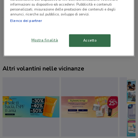
Viale Colli Aminei, 72/B Napoli
informazioni su dispositivo e/o accedervi. Pubblicità e contenuti
personalizzati, misurazione delle prestazioni dei contenuti e degli
3.9 km
annunci, ricerche sul pubblico, sviluppo di servizi.
Elenco dei partner
Via Roma, 186 Melito
9.7 km
CHIUSO
Mostra finalità
Accetto
Tutti i negozi VisionOttica
Altri volantini nelle vicinanze