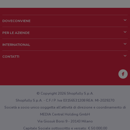
DOVECONVIENE
Cos'è DoveConviene
PER LE AZIENDE
Chi siamo
Cosa facciamo
INTERNATIONAL
News e media
Richieste commerciali e marketing
Brazil
CONTATTI
Lavora con noi
Mexico
Segnalazione punto vendita
France
Segnalazione Volantino
Australia
Hai un malfunzionamento sul web o sull'app?
New Zealand
© Copyright 2026 Shopfully S.p.A.
Shopfully S.p.A. - C.F / P. Iva 03156531208 REA: MI-2029270
Società a socio unico soggetta all’attività di direzione e coordinamento di
MEDIA Central Holding GmbH
Via Giosuè Borsi 9 - 20143 Milano
Capitale Sociale sottoscritto e versato: € 50.000,00