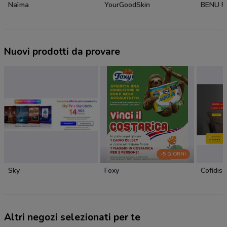
Naïma
YourGoodSkin
BENU F
Nuovi prodotti da provare
-5 GIORNI
Sky
Foxy
Cofidis
Altri negozi selezionati per te