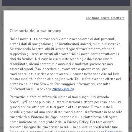
VisionOttica
Continua senza accettare
Scade il 02/09
468 m
Ci importa della tua privacy
Noi e i nostri
1014
partner archiviamo e accediamo ai dati personali,
come i dati di navigazione gli o identificatori univoci, sul tuo dispositivo.
Selezionando Accetto, abiliti le tecnologie di tracciamento affinché
supportino gli scopi mostrati alla voce "Noi e i nostri partner trattiamo i
dati da fornire". Nel caso in cui queste tecnologie dovessero essere
disabilitate, alcuni contenuti e annunci visualizzati potrebbero non
essere rilevanti. Puoi accedere nuovamente a questo menu per
modificare le tue scelte o per revocare il consenso facendo clic sul link
Mostra finalità in fondo alla pagina web. Tali scelte avranno effetto nel
contesto del nostro Sito web. Per maggiori informazioni, consulta
l'Informativa sulla privacy.
Privacy policy
Permettici di fornirti offerte più vicine ai tuoi bisogni: Utilizzando
Shopfully/Tiendeo puoi visualizzare inserzioni e offerte per i tuoi acquisti
VisionOttica
VisionOttica
quotidiani più attinenti ai tuoi gusti e al tuo mondo. Tutto questo è
possibile grazie ad una serie di strumenti e analisi effettuate in base alle
Scade il 30/09
468 m
Scade il 31/08
468 m
tue attività all'interno dell'applicazione e sulle piattaforme collegate,
come indicato nel paragrafo 2 della Privacy Policy. Per fare questo,
abbiamo bisogno del tuo consenso sull'uso dei dati raccolti a tale fine.