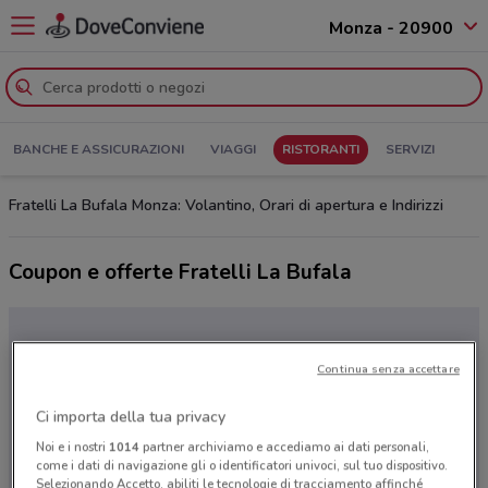
Monza - 20900
BANCHE E ASSICURAZIONI
VIAGGI
RISTORANTI
SERVIZI
Fratelli La Bufala Monza: Volantino, Orari di apertura e Indirizzi
Coupon e offerte Fratelli La Bufala
Continua senza accettare
Ci importa della tua privacy
Noi e i nostri
1014
partner archiviamo e accediamo ai dati personali,
come i dati di navigazione gli o identificatori univoci, sul tuo dispositivo.
Selezionando Accetto, abiliti le tecnologie di tracciamento affinché