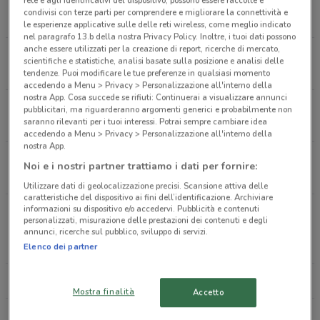
rete e agli identificativi del dispositivo, possono essere raccolte e
Via Cortelonga 6 Monza
condivisi con terze parti per comprendere e migliorare la connettività e
71 m
le esperienze applicative sulle delle reti wireless, come meglio indicato
nel paragrafo 13.b della nostra Privacy Policy. Inoltre, i tuoi dati possono
anche essere utilizzati per la creazione di report, ricerche di mercato,
Via Gorki 101 Cinisello Balsamo
scientifiche e statistiche, analisi basate sulla posizione e analisi delle
6.4 km
tendenze. Puoi modificare le tue preferenze in qualsiasi momento
accedendo a Menu > Privacy > Personalizzazione all'interno della
nostra App. Cosa succede se rifiuti: Continuerai a visualizzare annunci
Via Rivoltana 64 Segrate
pubblicitari, ma riguarderanno argomenti generici e probabilmente non
saranno rilevanti per i tuoi interessi. Potrai sempre cambiare idea
12.2 km
accedendo a Menu > Privacy > Personalizzazione all'interno della
nostra App.
Corso Sempione 30 Milano
Noi e i nostri partner trattiamo i dati per fornire:
14.2 km
Utilizzare dati di geolocalizzazione precisi. Scansione attiva delle
caratteristiche del dispositivo ai fini dell’identificazione. Archiviare
informazioni su dispositivo e/o accedervi. Pubblicità e contenuti
Largo Corsia dei Servi - Galleria San Carlo 8
personalizzati, misurazione delle prestazioni dei contenuti e degli
Milano
annunci, ricerche sul pubblico, sviluppo di servizi.
14.5 km
Elenco dei partner
Tutti i negozi Fratelli La Bufala
Mostra finalità
Accetto