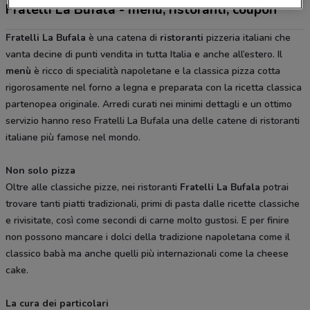
Fratelli La Bufala - menù, ristoranti, coupon
Fratelli La Bufala
è una catena di
ristoranti
pizzeria italiani che
vanta decine di punti vendita in tutta Italia e anche all’estero. Il
menù
è ricco di specialità napoletane e la classica pizza cotta
rigorosamente nel forno a legna e preparata con la ricetta classica
partenopea originale. Arredi curati nei minimi dettagli e un ottimo
servizio hanno reso Fratelli La Bufala una delle catene di ristoranti
italiane più famose nel mondo.
Non solo pizza
Oltre alle classiche pizze, nei ristoranti
Fratelli La Bufala
potrai
trovare tanti piatti tradizionali, primi di pasta dalle ricette classiche
e rivisitate, così come secondi di carne molto gustosi. E per finire
non possono mancare i dolci della tradizione napoletana come il
classico babà ma anche quelli più internazionali come la cheese
cake.
La cura dei particolari