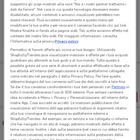
supportino gli scopi mostrati alla voce "Noi e i nostri partner trattiamo i
dati da fornire". Nel caso in cui queste tecnologie dovessero essere
disabilitate, alcuni contenuti e annunci visualizzati potrebbero non
essere rilevanti. Puoi accedere nuovamente a questo menu per
Ci dispiace, al momento non abbiamo pubblicato
modificare le tue scelte o per revocare il consenso facendo clic sul link
Mostra finalità in fondo alla pagina web. Tali scelte avranno effetto nel
volantini nella tua zona. Riprova più tardi.
contesto del nostro Sito web. Per maggiori informazioni, consulta
l'Informativa sulla privacy.
Privacy policy
Permettici di fornirti offerte più vicine ai tuoi bisogni: Utilizzando
Shopfully/Tiendeo puoi visualizzare inserzioni e offerte per i tuoi acquisti
quotidiani più attinenti ai tuoi gusti e al tuo mondo. Tutto questo è
possibile grazie ad una serie di strumenti e analisi effettuate in base alle
Porta DoveConviene sempre con te!
tue attività all'interno dell'applicazione e sulle piattaforme collegate,
Puoi trovare le migliori offerte dei negozi vicino a te,
come indicato nel paragrafo 2 della Privacy Policy. Per fare questo,
salvarle e creare la tua lista del risparmio, comodamente
abbiamo bisogno del tuo consenso sull'uso dei dati raccolti a tale fine.
dal tuo cellulare.
Se dai il tuo consenso condivideremo i tuoi dati personali con
Partners
in
tutto il mondo attraverso l’uso di SDK esterne. Puoi sempre cambiare
SCARICA L’APP
idea accedendo a Menu > Privacy > Personalizzazione, all’interno della
nostra App. Cosa succede se accetti: Le inserzioni pubblicitarie che
visualizzerai all'interno dell’app potranno trattare di argomenti relativi
alla tua cronologia di navigazione su piattaforme esterne a
Shopfully/Tiendeo. Ad esempio, se un servizio a noi collegato ci informa
Ristoranti e orari Fratelli La Bufala
che hai navigato in un sito di viaggi, potremo mostrarti delle offerte a
tema vacanze. Inoltre, i dati sulla posizione (nel caso in cui abbia fornito
il relativo consenso) insieme alle informazioni sulle prestazioni della