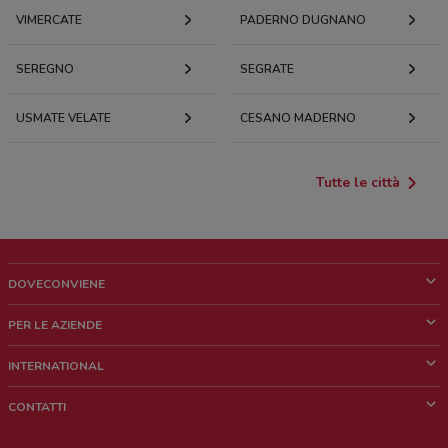
VIMERCATE
PADERNO DUGNANO
SEREGNO
SEGRATE
USMATE VELATE
CESANO MADERNO
Tutte le città
DOVECONVIENE
Cos'è DoveConviene
PER LE AZIENDE
Chi siamo
Cosa facciamo
INTERNATIONAL
News e media
Richieste commerciali e marketing
Brazil
CONTATTI
Lavora con noi
Mexico
Segnalazione punto vendita