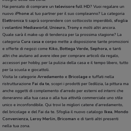
Hai pensato di comprare un
televisore full HD
? Vuoi regalare un
nuovo
iPhone
al tuo partner per il suo compleanno? La categoria
Elettronica
ti saprà sorprendere con sottocosto imperdibili,
sfoglia
i volantini
Mediaworld, Unieuro, Trony
e molti altri ancora.
Quale sarà il make-up di tendenza per la prossima stagione? La
categoria
Cura casa e corpo
mette a disposizione tante promozioni
e offerte di negozi come
Kiko, Bottega Verde, Sephora,
e tanti
altri che aiutano ad avere idee
per comprare articoli da regalo,
accessori per hobby, per la pulizia della casa e il tempo libero, tutto
per la scuola e giocattoli.
Visita le categorie
Arredamento
e
Bricolage
e tuffati nella
ristrutturazione
Fai da te
, scopri i prodotti per l’edilizia, la pittura ma
anche oggetti di complemento d’arredo per esterni ed interni che
doneranno alla tua casa o alla tua attività commerciale uno stile
unico e inconfondibile. Qui trovi le migliori catene d’arredamento,
del bricolage e del Fai da te. Sfoglia il nuovo catalogo
Ikea
,
Mondo
Convenienza, Leroy Merlin, Bricoman
e di tanti altri presenti
nella tua zona.