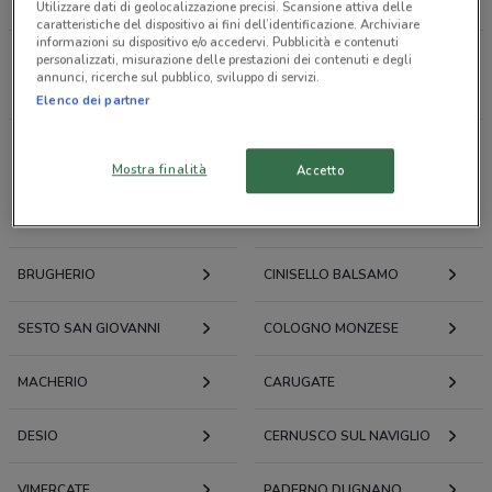
LOACKER
CAFFÈ BORBONE
Utilizzare dati di geolocalizzazione precisi. Scansione attiva delle
caratteristiche del dispositivo ai fini dell’identificazione. Archiviare
informazioni su dispositivo e/o accedervi. Pubblicità e contenuti
personalizzati, misurazione delle prestazioni dei contenuti e degli
Tutti i negozi
annunci, ricerche sul pubblico, sviluppo di servizi.
Elenco dei partner
Volantini e offerte intorno a Monza
Mostra finalità
Accetto
MONZA
LISSONE
BRUGHERIO
CINISELLO BALSAMO
SESTO SAN GIOVANNI
COLOGNO MONZESE
MACHERIO
CARUGATE
DESIO
CERNUSCO SUL NAVIGLIO
VIMERCATE
PADERNO DUGNANO