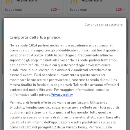
McDonald's
McDonald's
Scade oggi
520 m
Scade oggi
520 m
Continua senza accettare
Ci importa della tua privacy
Noi e i nostri
1014
partner archiviamo e accediamo ai dati personali,
come i dati di navigazione gli o identificatori univoci, sul tuo dispositivo.
Selezionando Accetto, abiliti le tecnologie di tracciamento affinché
supportino gli scopi mostrati alla voce "Noi e i nostri partner trattiamo i
dati da fornire". Nel caso in cui queste tecnologie dovessero essere
SCADE OGGI
-4 GIORNI
disabilitate, alcuni contenuti e annunci visualizzati potrebbero non
essere rilevanti. Puoi accedere nuovamente a questo menu per
modificare le tue scelte o per revocare il consenso facendo clic sul link
McDonald's
Foxy
Mostra finalità in fondo alla pagina web. Tali scelte avranno effetto nel
contesto del nostro Sito web. Per maggiori informazioni, consulta
Scade oggi
520 m
Scade giovedì
1 km
l'Informativa sulla privacy.
Privacy policy
Permettici di fornirti offerte più vicine ai tuoi bisogni: Utilizzando
Shopfully/Tiendeo puoi visualizzare inserzioni e offerte per i tuoi acquisti
quotidiani più attinenti ai tuoi gusti e al tuo mondo. Tutto questo è
possibile grazie ad una serie di strumenti e analisi effettuate in base alle
tue attività all'interno dell'applicazione e sulle piattaforme collegate,
come indicato nel paragrafo 2 della Privacy Policy. Per fare questo,