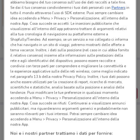
abbiamo bisogno del tuo consenso sull'uso dei dati raccolti a tale fine.
Se dai il tuo consenso condivideremo i tuoi dati personali con
Partners
in
tutto il mondo attraverso l’uso di SDK esterne. Puoi sempre cambiare
idea accedendo a Menu > Privacy > Personalizzazione, all’interno della
nostra App. Cosa succede se accetti: Le inserzioni pubblicitarie che
visualizzerai all'interno dell’app potranno trattare di argomenti relativi
Ferrarelle
alla tua cronologia di navigazione su piattaforme esterne a
Shopfully/Tiendeo. Ad esempio, se un servizio a noi collegato ci informa
Scade il 16/08
1 km
che hai navigato in un sito di viaggi, potremo mostrarti delle offerte a
tema vacanze. Inoltre, i dati sulla posizione (nel caso in cui abbia fornito
il relativo consenso) insieme alle informazioni sulle prestazioni della
rete e agli identificativi del dispositivo, possono essere raccolte e
Porta DoveConviene sempre con te!
condivisi con terze parti per comprendere e migliorare la connettività e
le esperienze applicative sulle delle reti wireless, come meglio indicato
Puoi trovare le migliori offerte dei negozi vicino a te,
salvarle e creare la tua lista del risparmio, comodamente
nel paragrafo 13.b della nostra Privacy Policy. Inoltre, i tuoi dati possono
dal tuo cellulare.
anche essere utilizzati per la creazione di report, ricerche di mercato,
scientifiche e statistiche, analisi basate sulla posizione e analisi delle
SCARICA L’APP
tendenze. Puoi modificare le tue preferenze in qualsiasi momento
accedendo a Menu > Privacy > Personalizzazione all'interno della
nostra App. Cosa succede se rifiuti: Continuerai a visualizzare annunci
pubblicitari, ma riguarderanno argomenti generici e probabilmente non
saranno rilevanti per i tuoi interessi. Potrai sempre cambiare idea
accedendo a Menu > Privacy > Personalizzazione all'interno della
Negozi di Novità a Monza
nostra App.
Noi e i nostri partner trattiamo i dati per fornire: