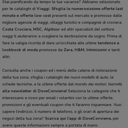
Stai pianificando da tempo le tue vacanze? Abbiamo selezionato
per te cataloghi di
Viaggi
.
Sfoglia le numerosissime offerte last
minute e offerte low cost
presenti sul mercato e promosse dalle
migliore agenzie di viaggi, villaggi turistici e compagnie di crociera.
Costa Crociere, MSC, Alpitour
ed altri specialisti del settore
viaggi ti aiuteranno a scegliere la destinazione da sogno. Prima di
fare la valigia ricorda di dare un’occhiata alle ultime
tendenze e
lookbook di moda
promosse da
Zara, H&M
,
Intimissimi
e tanti
altri.
Consulta anche i coupon ed i menù delle catene di ristorazione
della tua zona, sfoglia i cataloghi dei nuovi modelli di auto, le
schede tecniche, e le ultime offerte dal mondo dei motori.
Iscriviti
alla newsletter di DoveConviene
!
Seleziona le categorie che ti
interessano e ricevi per email i volantini con le ultime offerte,
promozioni e gli eventuali coupon che ti faranno risparmiare. Vuoi
sapere l’indirizzo, il numero di telefono, o gli orari di apertura dei
negozi della tua zona?
Scarica qui l’app di DoveConviene
,
per
avere queste informazioni sempre a portata di mano.