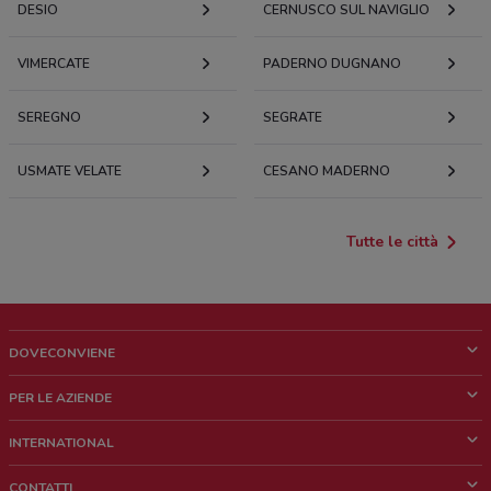
DESIO
CERNUSCO SUL NAVIGLIO
VIMERCATE
PADERNO DUGNANO
SEREGNO
SEGRATE
USMATE VELATE
CESANO MADERNO
Tutte le città
DOVECONVIENE
Cos'è DoveConviene
PER LE AZIENDE
Chi siamo
Cosa facciamo
INTERNATIONAL
News e media
Richieste commerciali e marketing
Brazil
CONTATTI