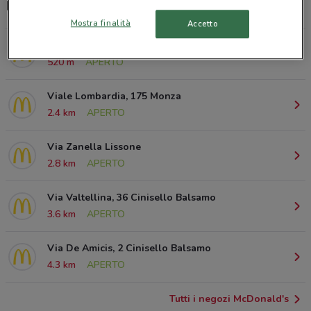
McDrive, orari e ristoranti McDonald's
Mostra finalità
Accetto
Corso Milano, 19 Monza
520 m
APERTO
Viale Lombardia, 175 Monza
2.4 km
APERTO
Via Zanella Lissone
2.8 km
APERTO
Via Valtellina, 36 Cinisello Balsamo
3.6 km
APERTO
Via De Amicis, 2 Cinisello Balsamo
4.3 km
APERTO
Tutti i negozi McDonald's