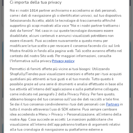
Ci importa della tua privacy
Noi e i nostri
1014
partner archiviamo e accediamo ai dati personali,
McDonald's
come i dati di navigazione gli o identificatori univoci, sul tuo dispositivo.
Selezionando Accetto, abiliti le tecnologie di tracciamento affinché
Scade oggi
520 m
supportino gli scopi mostrati alla voce "Noi e i nostri partner trattiamo i
dati da fornire". Nel caso in cui queste tecnologie dovessero essere
disabilitate, alcuni contenuti e annunci visualizzati potrebbero non
essere rilevanti. Puoi accedere nuovamente a questo menu per
modificare le tue scelte o per revocare il consenso facendo clic sul link
Mostra finalità in fondo alla pagina web. Tali scelte avranno effetto nel
contesto del nostro Sito web. Per maggiori informazioni, consulta
l'Informativa sulla privacy.
Privacy policy
Permettici di fornirti offerte più vicine ai tuoi bisogni: Utilizzando
Shopfully/Tiendeo puoi visualizzare inserzioni e offerte per i tuoi acquisti
quotidiani più attinenti ai tuoi gusti e al tuo mondo. Tutto questo è
possibile grazie ad una serie di strumenti e analisi effettuate in base alle
tue attività all'interno dell'applicazione e sulle piattaforme collegate,
SCADE OGGI
SCADE OGGI
come indicato nel paragrafo 2 della Privacy Policy. Per fare questo,
abbiamo bisogno del tuo consenso sull'uso dei dati raccolti a tale fine.
McDonald's
McDonald's
Se dai il tuo consenso condivideremo i tuoi dati personali con
Partners
in
tutto il mondo attraverso l’uso di SDK esterne. Puoi sempre cambiare
Scade oggi
520 m
Scade oggi
520 m
idea accedendo a Menu > Privacy > Personalizzazione, all’interno della
nostra App. Cosa succede se accetti: Le inserzioni pubblicitarie che
visualizzerai all'interno dell’app potranno trattare di argomenti relativi
alla tua cronologia di navigazione su piattaforme esterne a