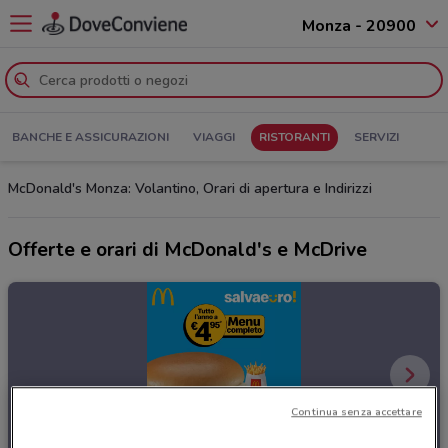
Monza - 20900
BANCHE E ASSICURAZIONI
VIAGGI
RISTORANTI
SERVIZI
McDonald's Monza: Volantino, Orari di apertura e Indirizzi
Offerte e orari di McDonald's e McDrive
Continua senza accettare