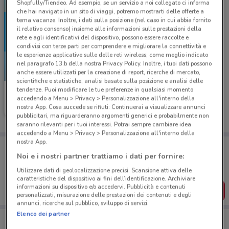
Shopfully/Tiendeo. Ad esempio, se un servizio a noi collegato ci informa
che hai navigato in un sito di viaggi, potremo mostrarti delle offerte a
tema vacanze. Inoltre, i dati sulla posizione (nel caso in cui abbia fornito
il relativo consenso) insieme alle informazioni sulle prestazioni della
rete e agli identificativi del dispositivo, possono essere raccolte e
condivisi con terze parti per comprendere e migliorare la connettività e
le esperienze applicative sulle delle reti wireless, come meglio indicato
nel paragrafo 13.b della nostra Privacy Policy. Inoltre, i tuoi dati possono
-4 GIORNI
anche essere utilizzati per la creazione di report, ricerche di mercato,
scientifiche e statistiche, analisi basate sulla posizione e analisi delle
tendenze. Puoi modificare le tue preferenze in qualsiasi momento
McDonald's
accedendo a Menu > Privacy > Personalizzazione all'interno della
nostra App. Cosa succede se rifiuti: Continuerai a visualizzare annunci
Scade giovedì
520 m
pubblicitari, ma riguarderanno argomenti generici e probabilmente non
saranno rilevanti per i tuoi interessi. Potrai sempre cambiare idea
accedendo a Menu > Privacy > Personalizzazione all'interno della
nostra App.
Porta DoveConviene sempre con te!
Puoi trovare le migliori offerte dei negozi vicino a te,
Noi e i nostri partner trattiamo i dati per fornire:
salvarle e creare la tua lista del risparmio, comodamente
Utilizzare dati di geolocalizzazione precisi. Scansione attiva delle
dal tuo cellulare.
caratteristiche del dispositivo ai fini dell’identificazione. Archiviare
informazioni su dispositivo e/o accedervi. Pubblicità e contenuti
SCARICA L’APP
personalizzati, misurazione delle prestazioni dei contenuti e degli
annunci, ricerche sul pubblico, sviluppo di servizi.
Elenco dei partner