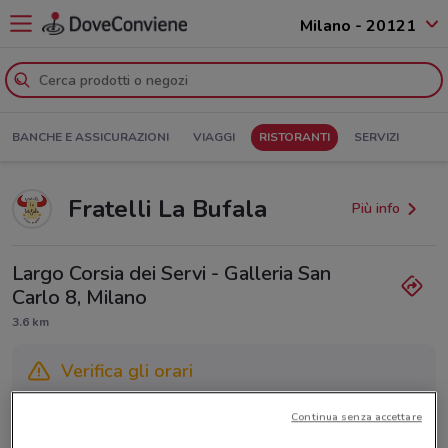
Milano - 20121
BANCHE E ASSICURAZIONI
VIAGGI
RISTORANTI
SERVIZI
Fratelli La Bufala
Più info
Largo Corsia dei Servi - Galleria San
Carlo 8, Milano
3.6 km
Verifica gli orari
Gli orari dei negozi possono variare in base agli ultimi
Continua senza accettare
provvedimenti regionali o nazionali. Verifica l’accuratezza