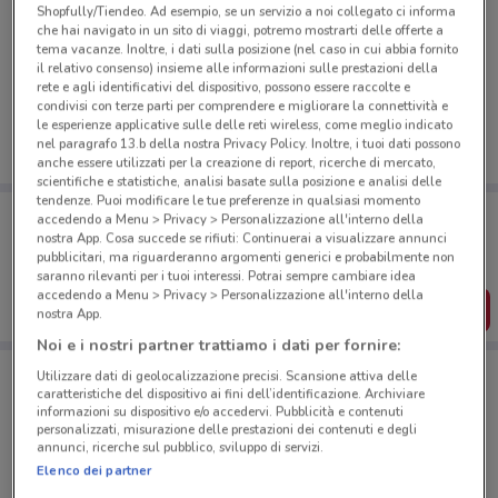
Shopfully/Tiendeo. Ad esempio, se un servizio a noi collegato ci informa
che hai navigato in un sito di viaggi, potremo mostrarti delle offerte a
tema vacanze. Inoltre, i dati sulla posizione (nel caso in cui abbia fornito
Ci dispiace, al momento non abbiamo pubblicato
il relativo consenso) insieme alle informazioni sulle prestazioni della
volantini nella tua zona. Riprova più tardi.
rete e agli identificativi del dispositivo, possono essere raccolte e
condivisi con terze parti per comprendere e migliorare la connettività e
le esperienze applicative sulle delle reti wireless, come meglio indicato
nel paragrafo 13.b della nostra Privacy Policy. Inoltre, i tuoi dati possono
anche essere utilizzati per la creazione di report, ricerche di mercato,
scientifiche e statistiche, analisi basate sulla posizione e analisi delle
tendenze. Puoi modificare le tue preferenze in qualsiasi momento
Porta DoveConviene sempre con te!
accedendo a Menu > Privacy > Personalizzazione all'interno della
Puoi trovare le migliori offerte dei negozi vicino a te,
nostra App. Cosa succede se rifiuti: Continuerai a visualizzare annunci
salvarle e creare la tua lista del risparmio, comodamente
pubblicitari, ma riguarderanno argomenti generici e probabilmente non
dal tuo cellulare.
saranno rilevanti per i tuoi interessi. Potrai sempre cambiare idea
accedendo a Menu > Privacy > Personalizzazione all'interno della
SCARICA L’APP
nostra App.
Noi e i nostri partner trattiamo i dati per fornire:
Utilizzare dati di geolocalizzazione precisi. Scansione attiva delle
caratteristiche del dispositivo ai fini dell’identificazione. Archiviare
Negozi Fratelli La Bufala a Milano
informazioni su dispositivo e/o accedervi. Pubblicità e contenuti
personalizzati, misurazione delle prestazioni dei contenuti e degli
annunci, ricerche sul pubblico, sviluppo di servizi.
Elenco dei partner