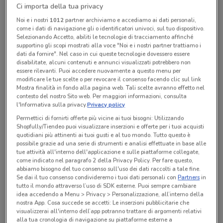
chiamando il negozio.
Ci importa della tua privacy
Noi e i nostri
1012
partner archiviamo e accediamo ai dati personali,
Chiama il negozio
come i dati di navigazione gli o identificatori univoci, sul tuo dispositivo.
Selezionando Accetto, abiliti le tecnologie di tracciamento affinché
supportino gli scopi mostrati alla voce "Noi e i nostri partner trattiamo i
Lunedì
Martedì
Mercoledì
n.d.
n.d.
n.d.
dati da fornire". Nel caso in cui queste tecnologie dovessero essere
Giovedì
n.d.
Venerdì
Sabato
Domenica
n.d.
n.d.
n.d.
disabilitate, alcuni contenuti e annunci visualizzati potrebbero non
essere rilevanti. Puoi accedere nuovamente a questo menu per
02/76013151
modificare le tue scelte o per revocare il consenso facendo clic sul link
Mostra finalità in fondo alla pagina web. Tali scelte avranno effetto nel
contesto del nostro Sito web. Per maggiori informazioni, consulta
l'Informativa sulla privacy.
Privacy policy
Tutte le promozioni di questo negozio
Permettici di fornirti offerte più vicine ai tuoi bisogni: Utilizzando
Shopfully/Tiendeo puoi visualizzare inserzioni e offerte per i tuoi acquisti
quotidiani più attinenti ai tuoi gusti e al tuo mondo. Tutto questo è
possibile grazie ad una serie di strumenti e analisi effettuate in base alle
tue attività all'interno dell'applicazione e sulle piattaforme collegate,
come indicato nel paragrafo 2 della Privacy Policy. Per fare questo,
abbiamo bisogno del tuo consenso sull'uso dei dati raccolti a tale fine.
Se dai il tuo consenso condivideremo i tuoi dati personali con
Partners
in
tutto il mondo attraverso l’uso di SDK esterne. Puoi sempre cambiare
idea accedendo a Menu > Privacy > Personalizzazione, all’interno della
nostra App. Cosa succede se accetti: Le inserzioni pubblicitarie che
visualizzerai all'interno dell’app potranno trattare di argomenti relativi
alla tua cronologia di navigazione su piattaforme esterne a