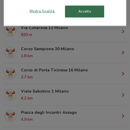
Mostra finalità
Accetto
© MapTiler
© OpenStreetMap contributors
Via Cimarosa 13 Milano
830 m
Corso Sempione 30 Milano
1.8 km
Corso di Porta Ticinese 16 Milano
2.7 km
Viale Sabotino 1 Milano
4.2 km
Piazza degli Incontri Assago
4.9 km