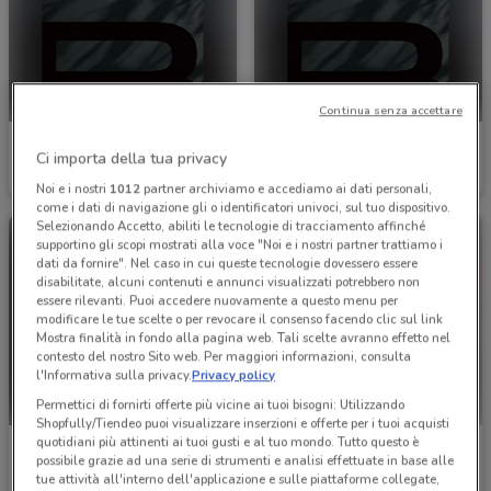
Continua senza accettare
Barazza
Barazza
Ci importa della tua privacy
Scade il 31/12
4.7 km
Scade il 31/12
4.7 km
Noi e i nostri
1012
partner archiviamo e accediamo ai dati personali,
come i dati di navigazione gli o identificatori univoci, sul tuo dispositivo.
Selezionando Accetto, abiliti le tecnologie di tracciamento affinché
supportino gli scopi mostrati alla voce "Noi e i nostri partner trattiamo i
dati da fornire". Nel caso in cui queste tecnologie dovessero essere
disabilitate, alcuni contenuti e annunci visualizzati potrebbero non
essere rilevanti. Puoi accedere nuovamente a questo menu per
modificare le tue scelte o per revocare il consenso facendo clic sul link
Mostra finalità in fondo alla pagina web. Tali scelte avranno effetto nel
contesto del nostro Sito web. Per maggiori informazioni, consulta
l'Informativa sulla privacy.
Privacy policy
Permettici di fornirti offerte più vicine ai tuoi bisogni: Utilizzando
Shopfully/Tiendeo puoi visualizzare inserzioni e offerte per i tuoi acquisti
quotidiani più attinenti ai tuoi gusti e al tuo mondo. Tutto questo è
Emu
Satur
possibile grazie ad una serie di strumenti e analisi effettuate in base alle
tue attività all'interno dell'applicazione e sulle piattaforme collegate,
Scade il 31/12
7.3 km
Scade il 03/09
9.3 km