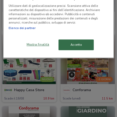
Utilizzare dati di geolocalizzazione precisi. Scansione attiva delle
caratteristiche del dispositivo ai fini dell’identificazione. Archiviare
informazioni su dispositivo e/o accedervi. Pubblicità e contenuti
Manuello Design
Permaflex
personalizzati, misurazione delle prestazioni dei contenuti e degli
annunci, ricerche sul pubblico, sviluppo di servizi.
Scade il 31/12
10 km
Scade il 19/08
10.1 km
Elenco dei partner
Mostra finalità
Accetto
NUOVO
-3 GIORNI
Happy Casa Store
Conforama
Scade il 19/08
10.9 km
Scade lunedì
11.5 km