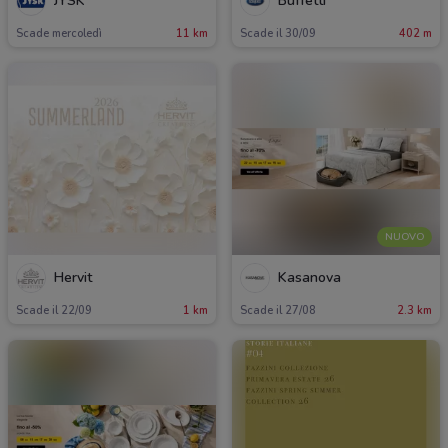
JYSK
Buffetti
Scade mercoledì
11 km
Scade il 30/09
402 m
NUOVO
Hervit
Kasanova
Scade il 22/09
1 km
Scade il 27/08
2.3 km