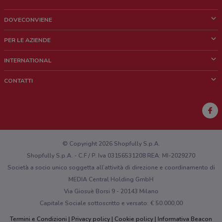
DOVECONVIENE
Cos'è DoveConviene
PER LE AZIENDE
Chi siamo
Cosa facciamo
INTERNATIONAL
News e media
Richieste commerciali e marketing
Brazil
CONTATTI
Lavora con noi
Mexico
Segnalazione punto vendita
France
Segnalazione Volantino
Australia
Hai un malfunzionamento sul web o sull'app?
New Zealand
© Copyright 2026 Shopfully S.p.A.
Shopfully S.p.A. - C.F / P. Iva 03156531208 REA: MI-2029270
Società a socio unico soggetta all’attività di direzione e coordinamento di
MEDIA Central Holding GmbH
Via Giosuè Borsi 9 - 20143 Milano
Capitale Sociale sottoscritto e versato: € 50.000,00
Termini e Condizioni
Privacy policy
Cookie policy
Informativa Beacon