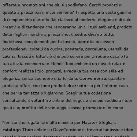
offerte
e
promozioni
che più ti soddisfano. Cerchi prodotti di
qualità a
prezzi
bassi e convenienti? Ti aspetta una vasta gamma
di complementi d'arredo dal classico al moderno eleganti e di stile,
creativi e di tendenza che renderanno unici i tuoi ambienti, prodotti
delle migliori marche a
prezzi
shock:
sedie
,
divano letto
,
materassi
, complementi per la tavola,
pentole
, accessori
professionali, coltelli da cucina
,
posateria, porcellana, utensili da
cucina
, tessuti e tutto ciò che può servire per arredare casa o la
tua attività commerciale. Rendi i tuoi ambienti un oasi di relax e
confort, realizza i tuoi progetti, arreda la tua casa con stile ed
eleganza senza spendere una fortuna.
Convenienza
, qualità e
praticità offerti con tanti prodotti di
arredo
sia per l'interno casa
che per la terrazza o il giardino. Scegli la tua collezione
consultando il
volantino
online del negozio che più soddisfa i tuoi
gusti e approfitta delle vantaggiosissime
promozioni
in corso.
Non sai che regalo fare alla mamma per
Natale
? Sfoglia il
catalogo Thun
online su DoveConviene.it, troverai tantissime
idee