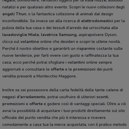
regalo
, bomboniere, fantastici oggetti per la
lista nozze,
addobbi
natalizi e per qualsiasi altro evento. Scopri le nuovi collezioni degli
angeli Thun
, o la fantastica collezione di animali dal design
inconfondibile. Se invece sei alla ricerca di
elettrodomestici
per la
pulizia della tua casa o dei tessuti d’arredo dai un’occhiata alle
lavastoviglie Miele
,
lavatrice Samsung
, aspirapolvere Dyson,
clicca sul
volantino
online che desideri e scopri le ultime novità.
Perché il nostro obiettivo e garantirti un
risparmio
costante sulle
nuove tendenze, per farti vivere con gusto e raffinatezza la tua
casa, ecco perché potrai sfogliare i
volantini
online sempre
aggiornati e consultare le
offerte
e le
promozioni
dei punti
vendita presenti a Montecchio Maggiore.
Inoltre se sei possessore della carta fedeltà delle tante catene di
negozi d’arredamento
, potrai usufruire di ulteriori
sconti
,
promozioni
e
offerte
e godere così di vantaggi speciali. Oltre a ciò
avrai la possibilità di acquistare i tuoi prodotti direttamente sul sito
ufficiale del punto vendita che più ti interessa e ricevere
comodamente a casa tua la merce acquistata, con il pratico metodo