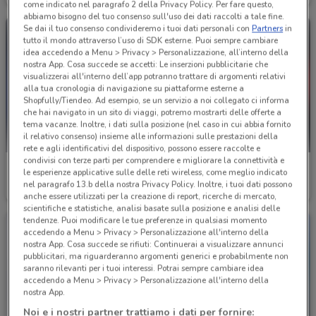
come indicato nel paragrafo 2 della Privacy Policy. Per fare questo,
abbiamo bisogno del tuo consenso sull'uso dei dati raccolti a tale fine.
Se dai il tuo consenso condivideremo i tuoi dati personali con
Partners
in
tutto il mondo attraverso l’uso di SDK esterne. Puoi sempre cambiare
idea accedendo a Menu > Privacy > Personalizzazione, all’interno della
nostra App. Cosa succede se accetti: Le inserzioni pubblicitarie che
visualizzerai all'interno dell’app potranno trattare di argomenti relativi
alla tua cronologia di navigazione su piattaforme esterne a
Shopfully/Tiendeo. Ad esempio, se un servizio a noi collegato ci informa
che hai navigato in un sito di viaggi, potremo mostrarti delle offerte a
tema vacanze. Inoltre, i dati sulla posizione (nel caso in cui abbia fornito
il relativo consenso) insieme alle informazioni sulle prestazioni della
rete e agli identificativi del dispositivo, possono essere raccolte e
condivisi con terze parti per comprendere e migliorare la connettività e
Tempur materassi
Mondo Camerette
le esperienze applicative sulle delle reti wireless, come meglio indicato
nel paragrafo 13.b della nostra Privacy Policy. Inoltre, i tuoi dati possono
Scade il 31/12
9.9 km
Scade il 30/11
10 km
anche essere utilizzati per la creazione di report, ricerche di mercato,
scientifiche e statistiche, analisi basate sulla posizione e analisi delle
tendenze. Puoi modificare le tue preferenze in qualsiasi momento
accedendo a Menu > Privacy > Personalizzazione all'interno della
nostra App. Cosa succede se rifiuti: Continuerai a visualizzare annunci
pubblicitari, ma riguarderanno argomenti generici e probabilmente non
saranno rilevanti per i tuoi interessi. Potrai sempre cambiare idea
accedendo a Menu > Privacy > Personalizzazione all'interno della
nostra App.
Noi e i nostri partner trattiamo i dati per fornire: