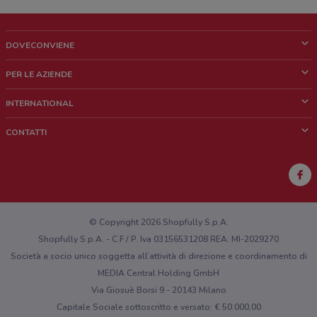
375 m
Via Alcide De Gasperi, 2 Montecchio Maggiore
DOVECONVIENE
389 m
Cos'è DoveConviene
PER LE AZIENDE
Via Lorenzoni, 1A Montecchio Maggiore
Chi siamo
Cosa facciamo
INTERNATIONAL
402 m
News e media
Richieste commerciali e marketing
Brazil
CONTATTI
Lavora con noi
Via Della Vittoria 40 Montecchio Maggiore
Mexico
Segnalazione punto vendita
438 m
France
Segnalazione Volantino
Via Degli Alberi, 17 Montecchio Maggiore
Australia
Hai un malfunzionamento sul web o sull'app?
538 m
New Zealand
© Copyright 2026 Shopfully S.p.A.
Shopfully S.p.A. - C.F / P. Iva 03156531208 REA: MI-2029270
Viale Europa 34 Montecchio Maggiore
Società a socio unico soggetta all’attività di direzione e coordinamento di
540 m
MEDIA Central Holding GmbH
Via Giosuè Borsi 9 - 20143 Milano
Viale Europa, 34 Montecchio Maggiore
Capitale Sociale sottoscritto e versato: € 50.000,00
547 m