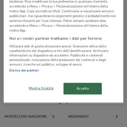
tendenze. Puoi modificare le tue preferenze in qualsiasi momento
LIDL
ESSELUNGA
accedendo a Menu > Privacy > Personalizzazione all'interno della
Via Roma, 2 Montecchio Maggiore
nostra App. Cosa succede se rifiuti: Continuerai a visualizzare annunci
117 m
pubblicitari, ma riguarderanno argomenti generici e probabilmente non
EUROSPIN
IPERCOOP
saranno rilevanti per i tuoi interessi. Potrai sempre cambiare idea
accedendo a Menu > Privacy > Personalizzazione all'interno della
Via Roma, 2, 36075 Montecchio Maggiore VInEmail:
nostra App.
COMET
CONFORAMA
info@telephonepoint.itnTel: 0444023565
Noi e i nostri partner trattiamo i dati per fornire:
136 m
Utilizzare dati di geolocalizzazione precisi. Scansione attiva delle
LEROY MERLIN
PAM
caratteristiche del dispositivo ai fini dell’identificazione. Archiviare
Via Roma, 9
informazioni su dispositivo e/o accedervi. Pubblicità e contenuti
personalizzati, misurazione delle prestazioni dei contenuti e degli
FAMILA
0.1551380287682287
annunci, ricerche sul pubblico, sviluppo di servizi.
Elenco dei partner
VIA ROMA, 15 Montecchio Maggiore
Tutte le catene
156 m
Mostra finalità
Accetto
Viale Europa, 9 Montecchio Maggiore
Offerte volantini e cataloghi per città nelle vicinanze
199 m
MONTECCHIO MAGGIORE
ARZIGNANO
Via Duomo 6 Montecchio Maggiore
276 m