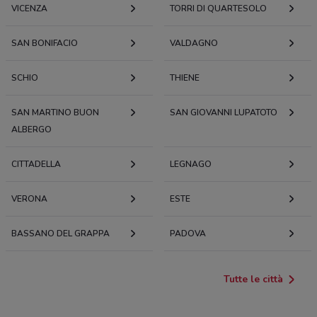
VICENZA
TORRI DI QUARTESOLO
Via Duomo 6 Montecchio Maggiore
SAN BONIFACIO
286 m
VALDAGNO
SCHIO
VIA DUOMO, 8
THIENE
0.2968433233785884
SAN MARTINO BUON
SAN GIOVANNI LUPATOTO
ALBERGO
Via Nazario Sauro, 8 Gorizia
310 m
CITTADELLA
LEGNAGO
Via Corte Delle Filande, 2
0.3369210078213322
VERONA
ESTE
Viale Europa 21 Montecchio Maggiore
BASSANO DEL GRAPPA
PADOVA
362 m
Tutte le città
Corte Delle Filande, 20 Montecchio Maggiore-alte
Ceccato