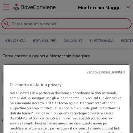
Montecchio Maggiore - 36075
IN EVIDENZA
IPER E SUPER
DISCOUNT
ELETTRONICA
ESTAT
Cerca catene e negozi a Montecchio Maggiore
Scegli una categoria
Continua senza accettare
Tutte le categorie
Ci importa della tua privacy
Cerca una catena
Noi e i nostri
1014
partner archiviamo e accediamo ai dati personali,
come i dati di navigazione gli o identificatori univoci, sul tuo dispositivo.
Selezionando Accetto, abiliti le tecnologie di tracciamento affinché
supportino gli scopi mostrati alla voce "Noi e i nostri partner trattiamo i
dati da fornire". Nel caso in cui queste tecnologie dovessero essere
disabilitate, alcuni contenuti e annunci visualizzati potrebbero non
Lista
Mappa
essere rilevanti. Puoi accedere nuovamente a questo menu per
modificare le tue scelte o per revocare il consenso facendo clic sul link