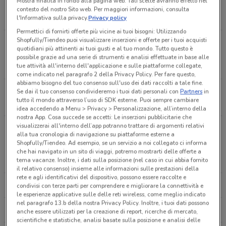
Mostra finalità in fondo alla pagina web. Tali scelte avranno effetto nel
Via L.Go Vittorio Boschetti, 5 Montecchio Maggiore
contesto del nostro Sito web. Per maggiori informazioni, consulta
45 m
l'Informativa sulla privacy.
Privacy policy
Permettici di fornirti offerte più vicine ai tuoi bisogni: Utilizzando
Shopfully/Tiendeo puoi visualizzare inserzioni e offerte per i tuoi acquisti
LARGO VITTORIO BOSCHETTI 5 Montecchio
quotidiani più attinenti ai tuoi gusti e al tuo mondo. Tutto questo è
Maggiore
possibile grazie ad una serie di strumenti e analisi effettuate in base alle
45 m
tue attività all'interno dell'applicazione e sulle piattaforme collegate,
come indicato nel paragrafo 2 della Privacy Policy. Per fare questo,
abbiamo bisogno del tuo consenso sull'uso dei dati raccolti a tale fine.
Largo V Boschetti 5
Se dai il tuo consenso condivideremo i tuoi dati personali con
Partners
in
tutto il mondo attraverso l’uso di SDK esterne. Puoi sempre cambiare
0.05212246166016379
idea accedendo a Menu > Privacy > Personalizzazione, all’interno della
nostra App. Cosa succede se accetti: Le inserzioni pubblicitarie che
visualizzerai all'interno dell’app potranno trattare di argomenti relativi
Largo V Boschetti, 5 Montecchio Maggiore
Altre catene a Montecchio Maggiore
alla tua cronologia di navigazione su piattaforme esterne a
52 m
Shopfully/Tiendeo. Ad esempio, se un servizio a noi collegato ci informa
che hai navigato in un sito di viaggi, potremo mostrarti delle offerte a
tema vacanze. Inoltre, i dati sulla posizione (nel caso in cui abbia fornito
MEDIAWORLD
EURONICS
Via Europa, 4 Montecchio Maggiore
il relativo consenso) insieme alle informazioni sulle prestazioni della
76 m
rete e agli identificativi del dispositivo, possono essere raccolte e
TRONY
UNIEURO
condivisi con terze parti per comprendere e migliorare la connettività e
le esperienze applicative sulle delle reti wireless, come meglio indicato
Telephone Point Via Roma,2 Montecchio Maggiore
nel paragrafo 13.b della nostra Privacy Policy. Inoltre, i tuoi dati possono
COOP
CONAD
anche essere utilizzati per la creazione di report, ricerche di mercato,
117 m
scientifiche e statistiche, analisi basate sulla posizione e analisi delle