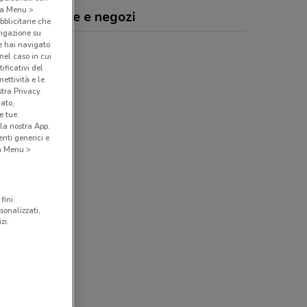
o a Menu >
aTua, offerte e negozi
bblicitarie che
vigazione su
e hai navigato
(nel caso in cui
ificativi del
ettività e le
stra Privacy
cato,
e tue
la nostra App.
nti generici e
 a Menu >
fini
sonalizzati,
zi.