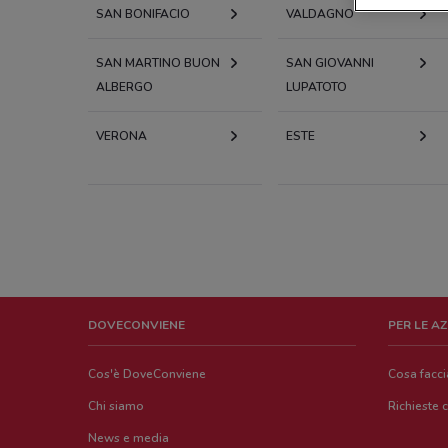
SAN BONIFACIO
VALDAGNO
SAN MARTINO BUON
SAN GIOVANNI
ALBERGO
LUPATOTO
VERONA
ESTE
DOVECONVIENE
PER LE A
Cos'è DoveConviene
Cosa facc
Chi siamo
Richieste 
News e media