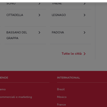
SCHIO
THIENE
CITTADELLA
LEGNAGO
BASSANO DEL
PADOVA
GRAPPA
Tutte le città
ZIENDE
INTERNATIONAL
iamo
Brazil
commerciali e marketing
Mexico
France