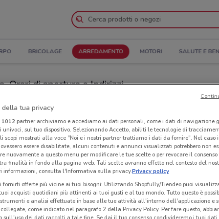
ORPO
BRICOLAGE
ARREDAMENTO
MOTORI
SALUTE E BE
Orari di apertura e Indirizzi
Contin
Maggiore
Negozi CasaTua a Montecchio Maggiore
 della tua privacy
i
1012
partner archiviamo e accediamo ai dati personali, come i dati di navigazione g
ri univoci, sul tuo dispositivo. Selezionando Accetto, abiliti le tecnologie di tracciame
Neg
li scopi mostrati alla voce "Noi e i nostri partner trattiamo i dati da fornire". Nel caso 
ovessero essere disabilitate, alcuni contenuti e annunci visualizzati potrebbero non ess
re nuovamente a questo menu per modificare le tue scelte o per revocare il consenso
tra finalità in fondo alla pagina web. Tali scelte avranno effetto nel contesto del nost
 informazioni, consulta l'Informativa sulla privacy.
Privacy policy
i fornirti offerte più vicine ai tuoi bisogni: Utilizzando Shopfully/Tiendeo puoi visualizz
i tuoi acquisti quotidiani più attinenti ai tuoi gusti e al tuo mondo. Tutto questo è possi
 strumenti e analisi effettuate in base alle tue attività all'interno dell'applicazione e 
collegate, come indicato nel paragrafo 2 della Privacy Policy. Per fare questo, abbi
 sull'uso dei dati raccolti a tale fine. Se dai il tuo consenso condivideremo i tuoi dati