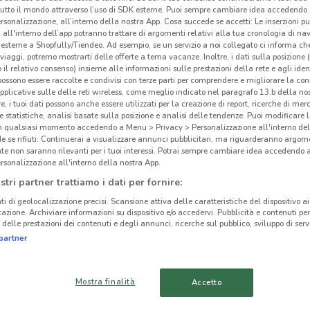
tutto il mondo attraverso l’uso di SDK esterne. Puoi sempre cambiare idea accedend
Cas
rsonalizzazione, all’interno della nostra App. Cosa succede se accetti: Le inserzioni pu
i all'interno dell’app potranno trattare di argomenti relativi alla tua cronologia di na
esterne a Shopfully/Tiendeo. Ad esempio, se un servizio a noi collegato ci informa ch
i viaggi, potremo mostrarti delle offerte a tema vacanze. Inoltre, i dati sulla posizione 
o il relativo consenso) insieme alle informazioni sulle prestazioni della rete e agli ident
 possono essere raccolte e condivisi con terze parti per comprendere e migliorare la conn
pplicative sulle delle reti wireless, come meglio indicato nel paragrafo 13.b della no
re, i tuoi dati possono anche essere utilizzati per la creazione di report, ricerche di mer
 e statistiche, analisi basate sulla posizione e analisi delle tendenze. Puoi modificare l
in qualsiasi momento accedendo a Menu > Privacy > Personalizzazione all'interno del
 se rifiuti: Continuerai a visualizzare annunci pubblicitari, ma riguarderanno argome
te non saranno rilevanti per i tuoi interessi. Potrai sempre cambiare idea accedendo
rsonalizzazione all'interno della nostra App.
17 km
stri partner trattiamo i dati per fornire:
ti di geolocalizzazione precisi. Scansione attiva delle caratteristiche del dispositivo ai 
icazione. Archiviare informazioni su dispositivo e/o accedervi. Pubblicità e contenuti per
delle prestazioni dei contenuti e degli annunci, ricerche sul pubblico, sviluppo di servi
cinanze
partner
VICENZA
TORRI DI
Mostra finalità
Accetto
QUARTESOLO