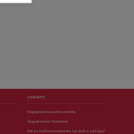
CONTATTI
Segnalazione punto vendita
Segnalazione Volantino
Hai un malfunzionamento sul web o sull'app?