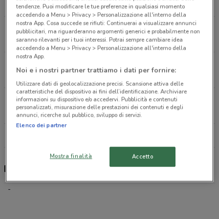
828 m
CHIUSO
tendenze. Puoi modificare le tue preferenze in qualsiasi momento
accedendo a Menu > Privacy > Personalizzazione all'interno della
nostra App. Cosa succede se rifiuti: Continuerai a visualizzare annunci
Via Luigi Vaccari, 13 Modena
pubblicitari, ma riguarderanno argomenti generici e probabilmente non
880 m
CHIUSO
saranno rilevanti per i tuoi interessi. Potrai sempre cambiare idea
accedendo a Menu > Privacy > Personalizzazione all'interno della
nostra App.
Via Elia Rainusso, 168 Modena
Noi e i nostri partner trattiamo i dati per fornire:
1 km
APERTO
Utilizzare dati di geolocalizzazione precisi. Scansione attiva delle
caratteristiche del dispositivo ai fini dell’identificazione. Archiviare
Strada Nazionale Del Canaletto Sud, 21 Modena
informazioni su dispositivo e/o accedervi. Pubblicità e contenuti
personalizzati, misurazione delle prestazioni dei contenuti e degli
1.1 km
APERTO
annunci, ricerche sul pubblico, sviluppo di servizi.
Elenco dei partner
Tutti i negozi Poste Italiane
Mostra finalità
Accetto
Poste Italiane, offerte e negozi
-