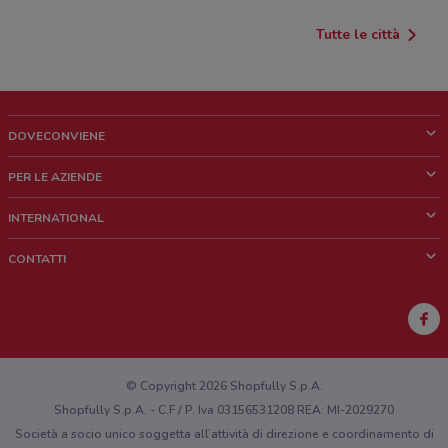
Tutte le città
DOVECONVIENE
Cos'è DoveConviene
PER LE AZIENDE
Chi siamo
Cosa facciamo
INTERNATIONAL
News e media
Richieste commerciali e marketing
Brazil
CONTATTI
Lavora con noi
Mexico
Segnalazione punto vendita
France
Segnalazione Volantino
Australia
Hai un malfunzionamento sul web o sull'app?
New Zealand
© Copyright 2026 Shopfully S.p.A.
Shopfully S.p.A. - C.F / P. Iva 03156531208 REA: MI-2029270
Società a socio unico soggetta all’attività di direzione e coordinamento di