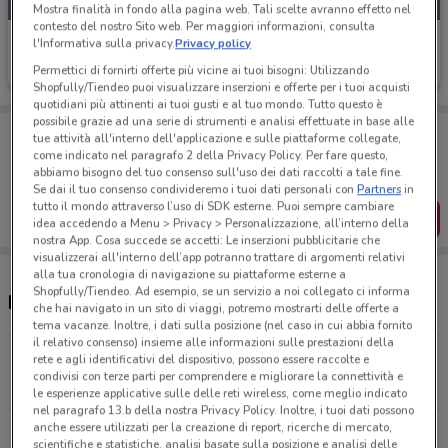
Mostra finalità in fondo alla pagina web. Tali scelte avranno effetto nel
contesto del nostro Sito web. Per maggiori informazioni, consulta
Poste Italiane
l'Informativa sulla privacy.
Privacy policy
Permettici di fornirti offerte più vicine ai tuoi bisogni: Utilizzando
Scade il 06/10
50 m
Shopfully/Tiendeo puoi visualizzare inserzioni e offerte per i tuoi acquisti
quotidiani più attinenti ai tuoi gusti e al tuo mondo. Tutto questo è
possibile grazie ad una serie di strumenti e analisi effettuate in base alle
Porta DoveConviene sempre con te!
tue attività all'interno dell'applicazione e sulle piattaforme collegate,
Puoi trovare le migliori offerte dei negozi vicino a te,
come indicato nel paragrafo 2 della Privacy Policy. Per fare questo,
salvarle e creare la tua lista del risparmio, comodamente
abbiamo bisogno del tuo consenso sull'uso dei dati raccolti a tale fine.
dal tuo cellulare.
Se dai il tuo consenso condivideremo i tuoi dati personali con
Partners
in
tutto il mondo attraverso l’uso di SDK esterne. Puoi sempre cambiare
SCARICA L’APP
idea accedendo a Menu > Privacy > Personalizzazione, all’interno della
nostra App. Cosa succede se accetti: Le inserzioni pubblicitarie che
visualizzerai all'interno dell’app potranno trattare di argomenti relativi
alla tua cronologia di navigazione su piattaforme esterne a
Shopfully/Tiendeo. Ad esempio, se un servizio a noi collegato ci informa
Negozi Poste Italiane a Modena
che hai navigato in un sito di viaggi, potremo mostrarti delle offerte a
tema vacanze. Inoltre, i dati sulla posizione (nel caso in cui abbia fornito
il relativo consenso) insieme alle informazioni sulle prestazioni della
Via Modonella, 8 Modena
rete e agli identificativi del dispositivo, possono essere raccolte e
condivisi con terze parti per comprendere e migliorare la connettività e
50 m
APERTO
le esperienze applicative sulle delle reti wireless, come meglio indicato
nel paragrafo 13.b della nostra Privacy Policy. Inoltre, i tuoi dati possono
anche essere utilizzati per la creazione di report, ricerche di mercato,
Via Emilia Est, 132 Modena
scientifiche e statistiche, analisi basate sulla posizione e analisi delle