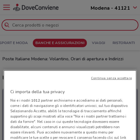
Modena - 41121
SPORT E MODA
BANCHE E ASSICURAZIONI
VIAGGI
RISTORANTI
Poste Italiane Modena: Volantino, Orari di apertura e Indirizzi
Ultime offerte del volantino Poste Italiane
Continua senza accettare
Ci importa della tua privacy
Noi e i nostri
1012
partner archiviamo e accediamo ai dati personali,
come i dati di navigazione gli o identificatori univoci, sul tuo dispositivo.
Selezionando Accetto, abiliti le tecnologie di tracciamento affinché
supportino gli scopi mostrati alla voce "Noi e i nostri partner trattiamo i
dati da fornire". Nel caso in cui queste tecnologie dovessero essere
disabilitate, alcuni contenuti e annunci visualizzati potrebbero non
essere rilevanti. Puoi accedere nuovamente a questo menu per
modificare le tue scelte o per revocare il consenso facendo clic sul link