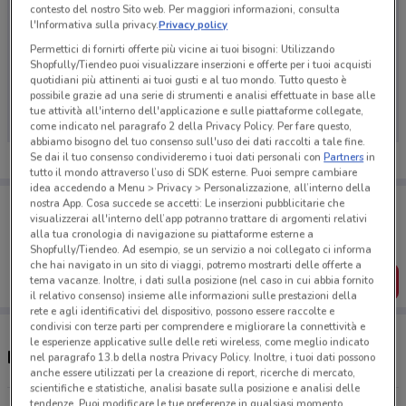
contesto del nostro Sito web. Per maggiori informazioni, consulta
l'Informativa sulla privacy.
Privacy policy
Permettici di fornirti offerte più vicine ai tuoi bisogni: Utilizzando
Shopfully/Tiendeo puoi visualizzare inserzioni e offerte per i tuoi acquisti
Ci dispiace, al momento non abbiamo pubblicato
quotidiani più attinenti ai tuoi gusti e al tuo mondo. Tutto questo è
volantini nella tua zona. Riprova più tardi.
possibile grazie ad una serie di strumenti e analisi effettuate in base alle
tue attività all'interno dell'applicazione e sulle piattaforme collegate,
come indicato nel paragrafo 2 della Privacy Policy. Per fare questo,
abbiamo bisogno del tuo consenso sull'uso dei dati raccolti a tale fine.
Se dai il tuo consenso condivideremo i tuoi dati personali con
Partners
in
tutto il mondo attraverso l’uso di SDK esterne. Puoi sempre cambiare
idea accedendo a Menu > Privacy > Personalizzazione, all’interno della
Porta DoveConviene sempre con te!
nostra App. Cosa succede se accetti: Le inserzioni pubblicitarie che
Puoi trovare le migliori offerte dei negozi vicino a te,
visualizzerai all'interno dell’app potranno trattare di argomenti relativi
salvarle e creare la tua lista del risparmio, comodamente
alla tua cronologia di navigazione su piattaforme esterne a
dal tuo cellulare.
Shopfully/Tiendeo. Ad esempio, se un servizio a noi collegato ci informa
che hai navigato in un sito di viaggi, potremo mostrarti delle offerte a
SCARICA L’APP
tema vacanze. Inoltre, i dati sulla posizione (nel caso in cui abbia fornito
il relativo consenso) insieme alle informazioni sulle prestazioni della
rete e agli identificativi del dispositivo, possono essere raccolte e
condivisi con terze parti per comprendere e migliorare la connettività e
le esperienze applicative sulle delle reti wireless, come meglio indicato
Negozi L'arca di noè a Modena
nel paragrafo 13.b della nostra Privacy Policy. Inoltre, i tuoi dati possono
anche essere utilizzati per la creazione di report, ricerche di mercato,
scientifiche e statistiche, analisi basate sulla posizione e analisi delle
tendenze. Puoi modificare le tue preferenze in qualsiasi momento