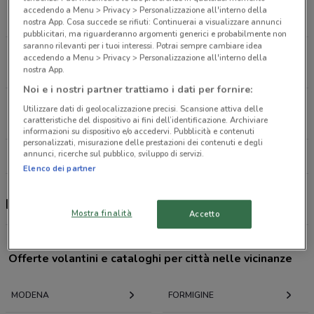
Via dei Carrettieri, 4/6 Castelfranco Emilia
accedendo a Menu > Privacy > Personalizzazione all'interno della
12.7 km
nostra App. Cosa succede se rifiuti: Continuerai a visualizzare annunci
pubblicitari, ma riguarderanno argomenti generici e probabilmente non
saranno rilevanti per i tuoi interessi. Potrai sempre cambiare idea
Via Magellano, 8 San Giovanni In Persiceto
accedendo a Menu > Privacy > Personalizzazione all'interno della
21.4 km
CHIUSO
nostra App.
Noi e i nostri partner trattiamo i dati per fornire:
Via Sicilia, 8 San Giovanni In Persiceto
Utilizzare dati di geolocalizzazione precisi. Scansione attiva delle
caratteristiche del dispositivo ai fini dell’identificazione. Archiviare
24.6 km
informazioni su dispositivo e/o accedervi. Pubblicità e contenuti
personalizzati, misurazione delle prestazioni dei contenuti e degli
annunci, ricerche sul pubblico, sviluppo di servizi.
Tutti i negozi L'arca di noè
Elenco dei partner
L'arca di noè, offerte e negozi
Mostra finalità
Accetto
Offerte volantini e cataloghi per città nelle vicinanze
MODENA
FORMIGINE