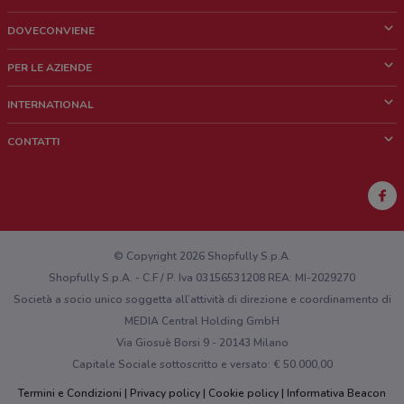
DOVECONVIENE
Cos'è DoveConviene
PER LE AZIENDE
Chi siamo
Cosa facciamo
INTERNATIONAL
News e media
Richieste commerciali e marketing
Brazil
CONTATTI
Lavora con noi
Mexico
Segnalazione punto vendita
France
Segnalazione Volantino
Australia
Hai un malfunzionamento sul web o sull'app?
New Zealand
© Copyright 2026 Shopfully S.p.A.
Shopfully S.p.A. - C.F / P. Iva 03156531208 REA: MI-2029270
Società a socio unico soggetta all’attività di direzione e coordinamento di
MEDIA Central Holding GmbH
Via Giosuè Borsi 9 - 20143 Milano
Capitale Sociale sottoscritto e versato: € 50.000,00
Termini e Condizioni
Privacy policy
Cookie policy
Informativa Beacon