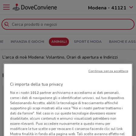
Modena - 41121
RE
INFANZIA E GIOCHI
ANIMALI
SPORT E MODA
BANCHE E ASS
L'arca di noè Modena: Volantino, Orari di apertura e Indirizzi
Continua senza accettare
Ultime offerte del volantino L'arca di noè
Ci importa della tua privacy
Noi e i nostri
1012
partner archiviamo e accediamo ai dati personali,
come i dati di navigazione gli o identificatori univoci, sul tuo dispositivo.
Selezionando Accetto, abiliti le tecnologie di tracciamento affinché
supportino gli scopi mostrati alla voce "Noi e i nostri partner trattiamo i
dati da fornire". Nel caso in cui queste tecnologie dovessero essere
disabilitate, alcuni contenuti e annunci visualizzati potrebbero non
essere rilevanti. Puoi accedere nuovamente a questo menu per
modificare le tue scelte o per revocare il consenso facendo clic sul link
Mostra finalità in fondo alla pagina web. Tali scelte avranno effetto nel