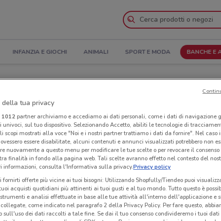
INFANZIA E GIOCHI
ANIMALI
SPORT E MODA
BANCHE E 
tura e Indirizzi
Contin
 della tua privacy
dena
Negozi Cattolica a Modena
i
1012
partner archiviamo e accediamo ai dati personali, come i dati di navigazione g
ri univoci, sul tuo dispositivo. Selezionando Accetto, abiliti le tecnologie di tracciame
Neg
li scopi mostrati alla voce "Noi e i nostri partner trattiamo i dati da fornire". Nel caso 
ovessero essere disabilitate, alcuni contenuti e annunci visualizzati potrebbero non ess
re nuovamente a questo menu per modificare le tue scelte o per revocare il consenso
tra finalità in fondo alla pagina web. Tali scelte avranno effetto nel contesto del nost
 informazioni, consulta l'Informativa sulla privacy.
Privacy policy
i fornirti offerte più vicine ai tuoi bisogni: Utilizzando Shopfully/Tiendeo puoi visualizz
i tuoi acquisti quotidiani più attinenti ai tuoi gusti e al tuo mondo. Tutto questo è possi
 strumenti e analisi effettuate in base alle tue attività all'interno dell'applicazione e 
collegate, come indicato nel paragrafo 2 della Privacy Policy. Per fare questo, abbi
 sull'uso dei dati raccolti a tale fine. Se dai il tuo consenso condivideremo i tuoi dati