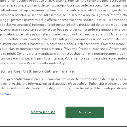
tutto il mondo attraverso l’uso di SDK esterne. Puoi sempre cambiare idea accedend
rsonalizzazione, all’interno della nostra App. Cosa succede se accetti: Le inserzioni pu
i all'interno dell’app potranno trattare di argomenti relativi alla tua cronologia di na
esterne a Shopfully/Tiendeo. Ad esempio, se un servizio a noi collegato ci informa ch
i viaggi, potremo mostrarti delle offerte a tema vacanze. Inoltre, i dati sulla posizione 
o il relativo consenso) insieme alle informazioni sulle prestazioni della rete e agli ident
ato volantini nella tua zona. Riprova più tardi.
 possono essere raccolte e condivisi con terze parti per comprendere e migliorare la conn
pplicative sulle delle reti wireless, come meglio indicato nel paragrafo 13.b della no
re, i tuoi dati possono anche essere utilizzati per la creazione di report, ricerche di mer
 e statistiche, analisi basate sulla posizione e analisi delle tendenze. Puoi modificare l
in qualsiasi momento accedendo a Menu > Privacy > Personalizzazione all'interno del
 se rifiuti: Continuerai a visualizzare annunci pubblicitari, ma riguarderanno argome
te non saranno rilevanti per i tuoi interessi. Potrai sempre cambiare idea accedendo
rsonalizzazione all'interno della nostra App.
cinanze
stri partner trattiamo i dati per fornire:
ti di geolocalizzazione precisi. Scansione attiva delle caratteristiche del dispositivo ai 
icazione. Archiviare informazioni su dispositivo e/o accedervi. Pubblicità e contenuti per
CARPI
SASSUOLO
delle prestazioni dei contenuti e degli annunci, ricerche sul pubblico, sviluppo di servi
Cat
partner
VIGNOLA
MIRANDOLA
BOLOGNA
SAN PIETRO IN
Mostra finalità
Accetto
CASALE