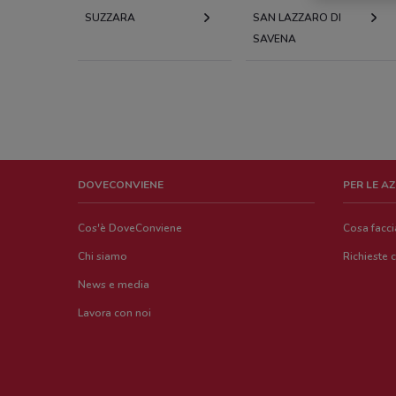
SUZZARA
SAN LAZZARO DI
SAVENA
DOVECONVIENE
PER LE A
Cos'è DoveConviene
Cosa facc
Chi siamo
Richieste 
News e media
Lavora con noi