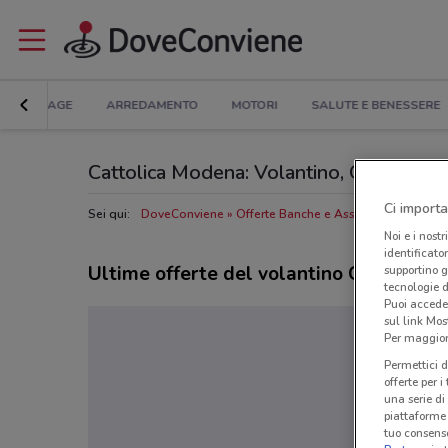
BRICOLAGE
ARREDAMENTO
MOTORI
SALUTE E BENESSERE
Cattolica Modena: Volantino, Orari di aper
Ci importa
Sei qui:
DoveConviene
Offerte Banche e Assicurazioni a Mo
Noi e i nostr
identificato
Ultime offerte del volantino Cattolica
supportino g
tecnologie d
Puoi accede
sul link Mos
Per maggiori
Permettici d
offerte per 
una serie di
piattaforme 
tuo consenso