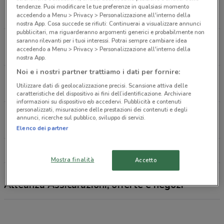
Viale Corassori, 24 Modena
tendenze. Puoi modificare le tue preferenze in qualsiasi momento
accedendo a Menu > Privacy > Personalizzazione all'interno della
1.9 km
nostra App. Cosa succede se rifiuti: Continuerai a visualizzare annunci
pubblicitari, ma riguarderanno argomenti generici e probabilmente non
Viale Matteotti, 47 Rubiera
saranno rilevanti per i tuoi interessi. Potrai sempre cambiare idea
accedendo a Menu > Privacy > Personalizzazione all'interno della
11.5 km
nostra App.
Noi e i nostri partner trattiamo i dati per fornire:
Via D. Dallai, 2/A Carpi
Utilizzare dati di geolocalizzazione precisi. Scansione attiva delle
15.6 km
caratteristiche del dispositivo ai fini dell’identificazione. Archiviare
informazioni su dispositivo e/o accedervi. Pubblicità e contenuti
personalizzati, misurazione delle prestazioni dei contenuti e degli
Isolato S. Rocco, 7 Reggio Emilia
annunci, ricerche sul pubblico, sviluppo di servizi.
24.3 km
Elenco dei partner
Tutti i negozi Alleanza Assicurazioni
Mostra finalità
Accetto
Alleanza Assicurazioni, offerte e negozi