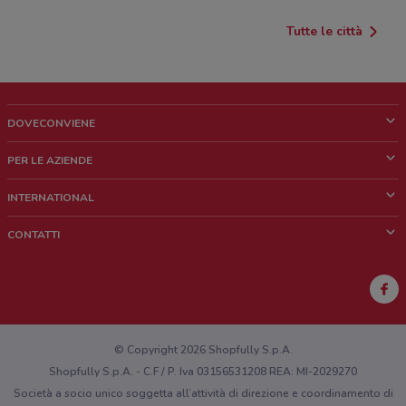
Tutte le città
DOVECONVIENE
Cos'è DoveConviene
PER LE AZIENDE
Chi siamo
Cosa facciamo
INTERNATIONAL
News e media
Richieste commerciali e marketing
Brazil
CONTATTI
Lavora con noi
Mexico
Segnalazione punto vendita
France
Segnalazione Volantino
Australia
Hai un malfunzionamento sul web o sull'app?
New Zealand
© Copyright 2026 Shopfully S.p.A.
Shopfully S.p.A. - C.F / P. Iva 03156531208 REA: MI-2029270
Società a socio unico soggetta all’attività di direzione e coordinamento di