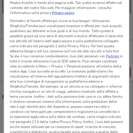
Mostra finalità in fondo alla pagina web. Tali scelte avranno effetto nel
contesto del nostro Sito web. Per maggiori informazioni, consulta
l'Informativa sulla privacy.
Privacy policy
Alleanza Assicurazioni
Permettici di fornirti offerte più vicine ai tuoi bisogni: Utilizzando
Shopfully/Tiendeo puoi visualizzare inserzioni e offerte per i tuoi acquisti
Scade il 31/12
1.2 km
quotidiani più attinenti ai tuoi gusti e al tuo mondo. Tutto questo è
possibile grazie ad una serie di strumenti e analisi effettuate in base alle
tue attività all'interno dell'applicazione e sulle piattaforme collegate,
Porta DoveConviene sempre con te!
come indicato nel paragrafo 2 della Privacy Policy. Per fare questo,
abbiamo bisogno del tuo consenso sull'uso dei dati raccolti a tale fine.
Puoi trovare le migliori offerte dei negozi vicino a te,
Se dai il tuo consenso condivideremo i tuoi dati personali con
Partners
in
salvarle e creare la tua lista del risparmio, comodamente
dal tuo cellulare.
tutto il mondo attraverso l’uso di SDK esterne. Puoi sempre cambiare
idea accedendo a Menu > Privacy > Personalizzazione, all’interno della
nostra App. Cosa succede se accetti: Le inserzioni pubblicitarie che
SCARICA L’APP
visualizzerai all'interno dell’app potranno trattare di argomenti relativi
alla tua cronologia di navigazione su piattaforme esterne a
Shopfully/Tiendeo. Ad esempio, se un servizio a noi collegato ci informa
che hai navigato in un sito di viaggi, potremo mostrarti delle offerte a
Negozi Alleanza Assicurazioni a Modena
tema vacanze. Inoltre, i dati sulla posizione (nel caso in cui abbia fornito
il relativo consenso) insieme alle informazioni sulle prestazioni della
rete e agli identificativi del dispositivo, possono essere raccolte e
condivisi con terze parti per comprendere e migliorare la connettività e
Via Emilia Est, 297 Modena
le esperienze applicative sulle delle reti wireless, come meglio indicato
1.2 km
nel paragrafo 13.b della nostra Privacy Policy. Inoltre, i tuoi dati possono
anche essere utilizzati per la creazione di report, ricerche di mercato,
scientifiche e statistiche, analisi basate sulla posizione e analisi delle