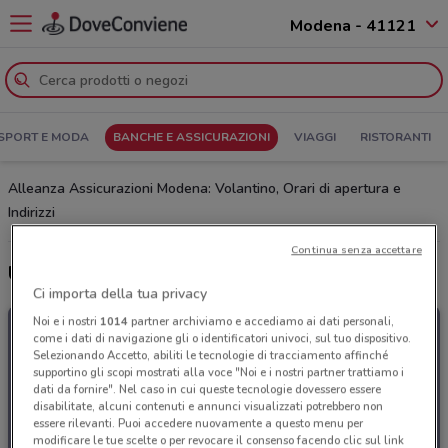
Modena - 41121
SPORT E MODA
BANCHE E ASSICURAZIONI
VIAGGI
RISTORANTI
Alleanza Assicurazioni Modena: Volantino, Orari di apertura e
Indirizzi
Continua senza accettare
Ultime offerte del volantino Alleanza Assicurazioni
Ci importa della tua privacy
Noi e i nostri
1014
partner archiviamo e accediamo ai dati personali,
come i dati di navigazione gli o identificatori univoci, sul tuo dispositivo.
Selezionando Accetto, abiliti le tecnologie di tracciamento affinché
supportino gli scopi mostrati alla voce "Noi e i nostri partner trattiamo i
dati da fornire". Nel caso in cui queste tecnologie dovessero essere
disabilitate, alcuni contenuti e annunci visualizzati potrebbero non
essere rilevanti. Puoi accedere nuovamente a questo menu per
modificare le tue scelte o per revocare il consenso facendo clic sul link