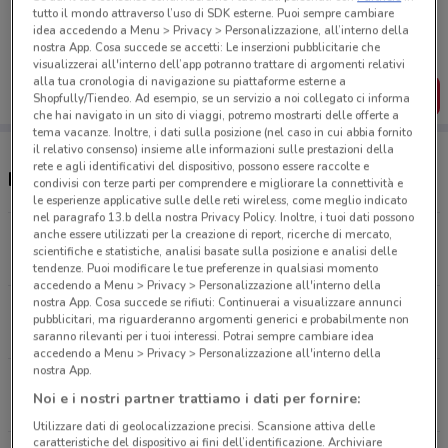
Porta DoveConviene sempre con te!
tutto il mondo attraverso l’uso di SDK esterne. Puoi sempre cambiare
Puoi trovare le migliori offerte dei negozi vicino a te,
idea accedendo a Menu > Privacy > Personalizzazione, all’interno della
salvarle e creare la tua lista del risparmio, comodamente
nostra App. Cosa succede se accetti: Le inserzioni pubblicitarie che
dal tuo cellulare.
visualizzerai all'interno dell’app potranno trattare di argomenti relativi
alla tua cronologia di navigazione su piattaforme esterne a
SCARICA L’APP
Shopfully/Tiendeo. Ad esempio, se un servizio a noi collegato ci informa
che hai navigato in un sito di viaggi, potremo mostrarti delle offerte a
tema vacanze. Inoltre, i dati sulla posizione (nel caso in cui abbia fornito
il relativo consenso) insieme alle informazioni sulle prestazioni della
rete e agli identificativi del dispositivo, possono essere raccolte e
Negozi Ferplast a Modena
condivisi con terze parti per comprendere e migliorare la connettività e
le esperienze applicative sulle delle reti wireless, come meglio indicato
nel paragrafo 13.b della nostra Privacy Policy. Inoltre, i tuoi dati possono
anche essere utilizzati per la creazione di report, ricerche di mercato,
VIA GIARDINI, 622/624 Modena
scientifiche e statistiche, analisi basate sulla posizione e analisi delle
2.6 km
tendenze. Puoi modificare le tue preferenze in qualsiasi momento
accedendo a Menu > Privacy > Personalizzazione all'interno della
nostra App. Cosa succede se rifiuti: Continuerai a visualizzare annunci
VIA BARCHETTA, 222 Modena
pubblicitari, ma riguarderanno argomenti generici e probabilmente non
3.5 km
saranno rilevanti per i tuoi interessi. Potrai sempre cambiare idea
accedendo a Menu > Privacy > Personalizzazione all'interno della
nostra App.
VIA PESCIA, 349 Modena
Noi e i nostri partner trattiamo i dati per fornire:
3.8 km
Utilizzare dati di geolocalizzazione precisi. Scansione attiva delle
caratteristiche del dispositivo ai fini dell’identificazione. Archiviare