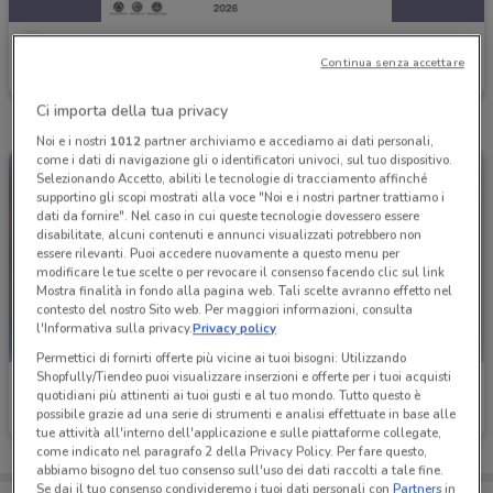
Ferplast
Continua senza accettare
Scade il 31/12
2.6 km
Ci importa della tua privacy
Noi e i nostri
1012
partner archiviamo e accediamo ai dati personali,
come i dati di navigazione gli o identificatori univoci, sul tuo dispositivo.
Selezionando Accetto, abiliti le tecnologie di tracciamento affinché
supportino gli scopi mostrati alla voce "Noi e i nostri partner trattiamo i
dati da fornire". Nel caso in cui queste tecnologie dovessero essere
disabilitate, alcuni contenuti e annunci visualizzati potrebbero non
essere rilevanti. Puoi accedere nuovamente a questo menu per
modificare le tue scelte o per revocare il consenso facendo clic sul link
Mostra finalità in fondo alla pagina web. Tali scelte avranno effetto nel
contesto del nostro Sito web. Per maggiori informazioni, consulta
l'Informativa sulla privacy.
Privacy policy
Permettici di fornirti offerte più vicine ai tuoi bisogni: Utilizzando
Shopfully/Tiendeo puoi visualizzare inserzioni e offerte per i tuoi acquisti
Ferplast
Ferplast
quotidiani più attinenti ai tuoi gusti e al tuo mondo. Tutto questo è
possibile grazie ad una serie di strumenti e analisi effettuate in base alle
Scade il 31/12
2.6 km
Scade il 31/12
2.6 km
tue attività all'interno dell'applicazione e sulle piattaforme collegate,
come indicato nel paragrafo 2 della Privacy Policy. Per fare questo,
abbiamo bisogno del tuo consenso sull'uso dei dati raccolti a tale fine.
Se dai il tuo consenso condivideremo i tuoi dati personali con
Partners
in