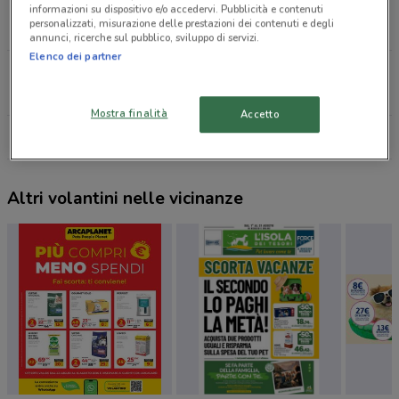
VIA GIARDINI, 1305 Modena
informazioni su dispositivo e/o accedervi. Pubblicità e contenuti
personalizzati, misurazione delle prestazioni dei contenuti e degli
6.8 km
annunci, ricerche sul pubblico, sviluppo di servizi.
Elenco dei partner
VIA DEL TIEPIDO, 1A/B Castelnuovo Rangone
9.5 km
Mostra finalità
Accetto
Tutti i negozi Ferplast
Altri volantini nelle vicinanze