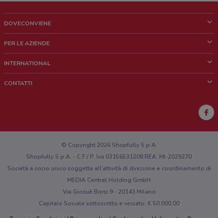
DOVECONVIENE
Cos'è DoveConviene
PER LE AZIENDE
Chi siamo
Cosa facciamo
INTERNATIONAL
News e media
Richieste commerciali e marketing
Brazil
CONTATTI
Lavora con noi
Mexico
Segnalazione punto vendita
France
Segnalazione Volantino
Australia
Hai un malfunzionamento sul web o sull'app?
New Zealand
© Copyright 2026 Shopfully S.p.A.
Shopfully S.p.A. - C.F / P. Iva 03156531208 REA: MI-2029270
Società a socio unico soggetta all’attività di direzione e coordinamento di
MEDIA Central Holding GmbH
Via Giosuè Borsi 9 - 20143 Milano
Capitale Sociale sottoscritto e versato: € 50.000,00