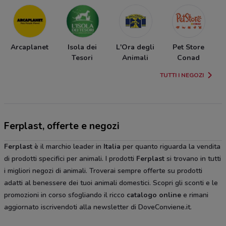
Arcaplanet
Isola dei
L'Ora degli
Pet Store
B
Tesori
Animali
Conad
TUTTI I NEGOZI
Ferplast, offerte e negozi
Ferplast
è il marchio leader in
Italia
per quanto riguarda la vendita
di prodotti specifici per animali. I prodotti
Ferplast
si trovano in tutti
i migliori negozi di animali. Troverai sempre offerte su prodotti
adatti al benessere dei tuoi animali domestici. Scopri gli sconti e le
promozioni in corso sfogliando il ricco
catalogo online
e rimani
aggiornato iscrivendoti alla newsletter di DoveConviene.it.