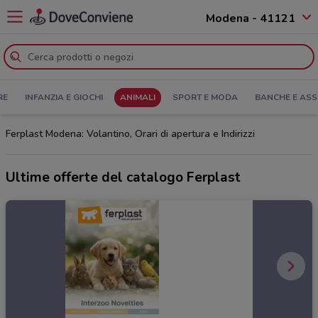
Modena - 41121
RE
INFANZIA E GIOCHI
ANIMALI
SPORT E MODA
BANCHE E ASS
Ferplast Modena: Volantino, Orari di apertura e Indirizzi
Ultime offerte del catalogo Ferplast