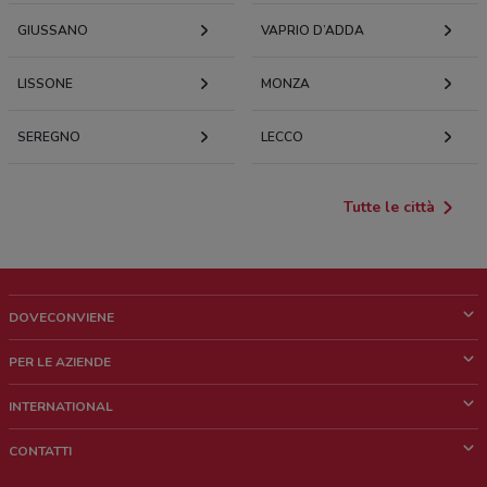
GIUSSANO
VAPRIO D’ADDA
LISSONE
MONZA
SEREGNO
LECCO
Tutte le città
DOVECONVIENE
Cos'è DoveConviene
PER LE AZIENDE
Chi siamo
Cosa facciamo
INTERNATIONAL
News e media
Richieste commerciali e marketing
Brazil
CONTATTI
Lavora con noi
Mexico
Segnalazione punto vendita