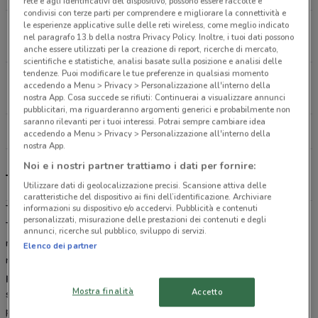
rete e agli identificativi del dispositivo, possono essere raccolte e
condivisi con terze parti per comprendere e migliorare la connettività e
le esperienze applicative sulle delle reti wireless, come meglio indicato
Via Roggia Serio Grande, 17 Dalmine
nel paragrafo 13.b della nostra Privacy Policy. Inoltre, i tuoi dati possono
16.9 km
CHIUSO
anche essere utilizzati per la creazione di report, ricerche di mercato,
scientifiche e statistiche, analisi basate sulla posizione e analisi delle
tendenze. Puoi modificare le tue preferenze in qualsiasi momento
Via Piaggio, 2 Segrate
accedendo a Menu > Privacy > Personalizzazione all'interno della
26.4 km
CHIUSO
nostra App. Cosa succede se rifiuti: Continuerai a visualizzare annunci
pubblicitari, ma riguarderanno argomenti generici e probabilmente non
saranno rilevanti per i tuoi interessi. Potrai sempre cambiare idea
Tutti i negozi Tecnomat
accedendo a Menu > Privacy > Personalizzazione all'interno della
nostra App.
Noi e i nostri partner trattiamo i dati per fornire:
Tecnomat, offerte e negozi
Utilizzare dati di geolocalizzazione precisi. Scansione attiva delle
caratteristiche del dispositivo ai fini dell’identificazione. Archiviare
Tecnomat: Più professionale, meno caro
informazioni su dispositivo e/o accedervi. Pubblicità e contenuti
personalizzati, misurazione delle prestazioni dei contenuti e degli
Tecnomat
(ex Bricoman) è la catena di negozi ideale per chi cerca
annunci, ricerche sul pubblico, sviluppo di servizi.
materiali professionali per la costruzione, la manutenzione e la
Elenco dei partner
ristrutturazione della casa. Tecnomat offre un
ampio ventaglio di
prodotti tecnici:
pavimenti (laminati, gres porcellanato),
Mostra finalità
Accetto
sanitari, vernici, piastrelle, porte, articoli di falegnameria, utensili
professionali (trapani, avvitatori, smerigliatrici) e tutto ciò che serve