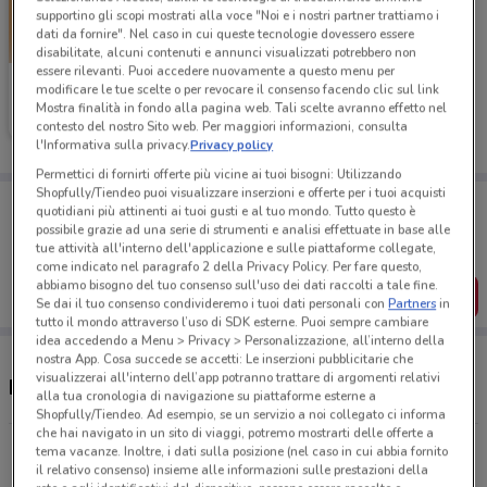
supportino gli scopi mostrati alla voce "Noi e i nostri partner trattiamo i
dati da fornire". Nel caso in cui queste tecnologie dovessero essere
disabilitate, alcuni contenuti e annunci visualizzati potrebbero non
essere rilevanti. Puoi accedere nuovamente a questo menu per
Tecnomat
modificare le tue scelte o per revocare il consenso facendo clic sul link
Mostra finalità in fondo alla pagina web. Tali scelte avranno effetto nel
Scade il 26/08
15.3 km
contesto del nostro Sito web. Per maggiori informazioni, consulta
l'Informativa sulla privacy.
Privacy policy
Permettici di fornirti offerte più vicine ai tuoi bisogni: Utilizzando
Shopfully/Tiendeo puoi visualizzare inserzioni e offerte per i tuoi acquisti
Porta DoveConviene sempre con te!
quotidiani più attinenti ai tuoi gusti e al tuo mondo. Tutto questo è
Puoi trovare le migliori offerte dei negozi vicino a te,
possibile grazie ad una serie di strumenti e analisi effettuate in base alle
salvarle e creare la tua lista del risparmio, comodamente
tue attività all'interno dell'applicazione e sulle piattaforme collegate,
dal tuo cellulare.
come indicato nel paragrafo 2 della Privacy Policy. Per fare questo,
abbiamo bisogno del tuo consenso sull'uso dei dati raccolti a tale fine.
SCARICA L’APP
Se dai il tuo consenso condivideremo i tuoi dati personali con
Partners
in
tutto il mondo attraverso l’uso di SDK esterne. Puoi sempre cambiare
idea accedendo a Menu > Privacy > Personalizzazione, all’interno della
nostra App. Cosa succede se accetti: Le inserzioni pubblicitarie che
visualizzerai all'interno dell’app potranno trattare di argomenti relativi
Negozi Tecnomat a Merate
alla tua cronologia di navigazione su piattaforme esterne a
Shopfully/Tiendeo. Ad esempio, se un servizio a noi collegato ci informa
che hai navigato in un sito di viaggi, potremo mostrarti delle offerte a
Via Marengo Carate Brianza
tema vacanze. Inoltre, i dati sulla posizione (nel caso in cui abbia fornito
il relativo consenso) insieme alle informazioni sulle prestazioni della
15.2 km
CHIUSO