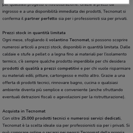
per qualsiasi progetto o ristrutturazione. Grazie a prezzi da
ingrosso e a una disponibilità immediata dei prodotti, Tecnomat si
conferma il
partner perfetto
sia per i professionisti sia per privati.
Prezzi stock in quantità limitata
Ogni mese, sfogliando il
volantino Tecnomat
, si possono scoprire
numerosi articoli a prezzi stock, disponibili in quantità limitata. Dalle
caldaie e stufe a pellet o a legna fino ai materiali per l’isolamento
termico, c’è sempre qualche prodotto imperdibile per chi desidera
prodotti di qualità a prezzi competitivi
e per chi vuole risparmiare
su materiali edili, pitture, cartongesso e molto altro. Grazie a una
offerta di prodotti tecnici, rinnovare bagno, cucina o qualsiasi
ambiente diventa più semplice e conveniente (anche sfruttando
eventuali detrazioni fiscali o agevolazioni per la ristrutturazione).
Acquista in Tecnomat
Con oltre
25.000 prodotti tecnici
e
numerosi servizi dedicati
,
Tecnomat è la scelta ideale sia per professionisti sia per i privati. Si
può comprare online o recarsi nei negozi Tecnomat della propria