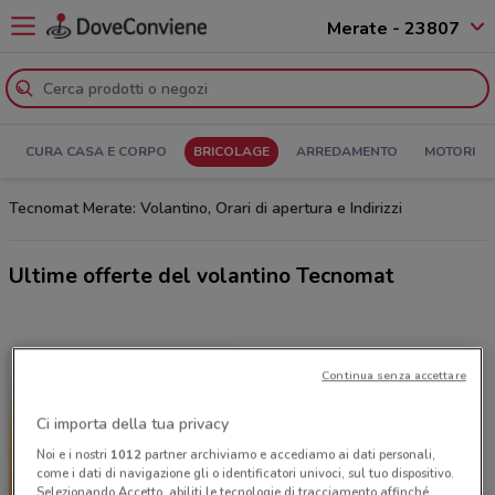
Merate - 23807
CURA CASA E CORPO
BRICOLAGE
ARREDAMENTO
MOTORI
Tecnomat Merate: Volantino, Orari di apertura e Indirizzi
Ultime offerte del volantino Tecnomat
Continua senza accettare
Ci importa della tua privacy
Noi e i nostri
1012
partner archiviamo e accediamo ai dati personali,
come i dati di navigazione gli o identificatori univoci, sul tuo dispositivo.
Selezionando Accetto, abiliti le tecnologie di tracciamento affinché