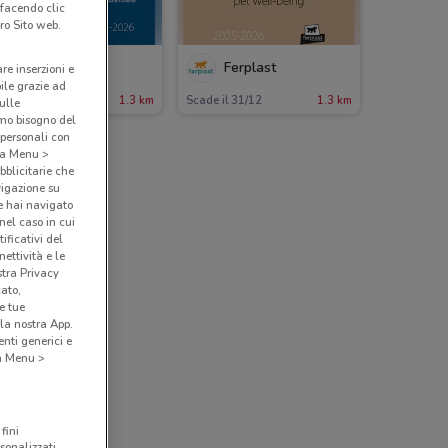
 facendo clic
ro Sito web.
Ferplast
Ferplast
are inserzioni e
bile grazie ad
ade il 31/12
1.3 km
Scade il 31/12
1.3 km
sulle
amo bisogno del
 personali con
o a Menu >
bblicitarie che
vigazione su
e hai navigato
(nel caso in cui
ificativi del
ettività e le
stra Privacy
cato,
e tue
la nostra App.
nti generici e
 a Menu >
fini
sonalizzati,