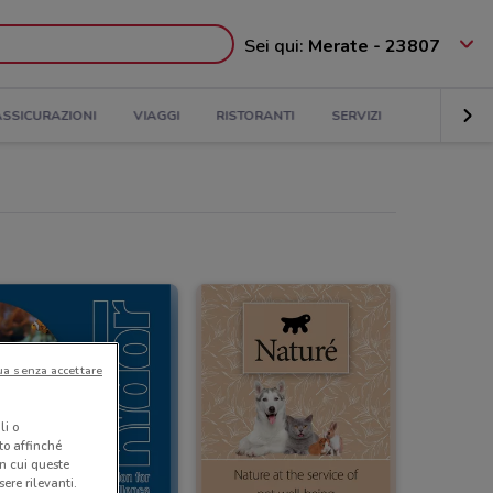
Sei qui:
Merate - 23807
ASSICURAZIONI
VIAGGI
RISTORANTI
SERVIZI
ua senza accettare
li o
nto affinché
in cui queste
ere rilevanti.