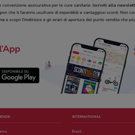
 convenzione assicurativa per le cure sanitarie.
Iscriviti alla newsle
pon che ti faranno usufruire di imperdibili e vantaggiosi sconti. Non con
ene
e scopri
l'indirizzo
e gli
orari
di apertura del punto vendita che più 
l’App
ZIENDE
INTERNATIONAL
iamo
Brazil