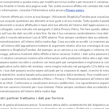
re nuovamente a questo menu per modificare le tue scelte o per revocare il consenso
tra finalità in fondo alla pagina web. Tali scelte avranno effetto nel contesto del nost
 informazioni, consulta l'Informativa sulla privacy.
Privacy policy
Arcaplanet
Ferplast
i fornirti offerte più vicine ai tuoi bisogni: Utilizzando Shopfully/Tiendeo puoi visualizz
i tuoi acquisti quotidiani più attinenti ai tuoi gusti e al tuo mondo. Tutto questo è possi
km
Scade il 16/08
459 m
Scade il 31/12
1.3 km
Sc
 strumenti e analisi effettuate in base alle tue attività all'interno dell'applicazione e 
collegate, come indicato nel paragrafo 2 della Privacy Policy. Per fare questo, abbi
 sull'uso dei dati raccolti a tale fine. Se dai il tuo consenso condivideremo i tuoi dati
tutto il mondo attraverso l’uso di SDK esterne. Puoi sempre cambiare idea accedend
rsonalizzazione, all’interno della nostra App. Cosa succede se accetti: Le inserzioni pu
i all'interno dell’app potranno trattare di argomenti relativi alla tua cronologia di na
esterne a Shopfully/Tiendeo. Ad esempio, se un servizio a noi collegato ci informa ch
i viaggi, potremo mostrarti delle offerte a tema vacanze. Inoltre, i dati sulla posizione 
o il relativo consenso) insieme alle informazioni sulle prestazioni della rete e agli ident
 possono essere raccolte e condivisi con terze parti per comprendere e migliorare la conn
pplicative sulle delle reti wireless, come meglio indicato nel paragrafo 13.b della no
re, i tuoi dati possono anche essere utilizzati per la creazione di report, ricerche di mer
 e statistiche, analisi basate sulla posizione e analisi delle tendenze. Puoi modificare l
in qualsiasi momento accedendo a Menu > Privacy > Personalizzazione all'interno del
 se rifiuti: Continuerai a visualizzare annunci pubblicitari, ma riguarderanno argome
O
te non saranno rilevanti per i tuoi interessi. Potrai sempre cambiare idea accedendo
rsonalizzazione all'interno della nostra App.
Best Friend
stri partner trattiamo i dati per fornire:
km
Scade il 31/08
ti di geolocalizzazione precisi. Scansione attiva delle caratteristiche del dispositivo ai 
icazione. Archiviare informazioni su dispositivo e/o accedervi. Pubblicità e contenuti per