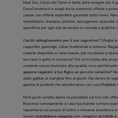
Maxi Zoo, L’Isola dei Tesori e tante altre insegne che ti 
DoveConviene.it e scegli tra le numerose offerte e promo
zampe con offerte imperdibili garantite tutto l’anno. Riem
toelettatura, shampoo, profumi, asciugamani, spazzole, den
specifiche per ogni età da servire in comode e pratiche ci
Cerchi abbigliamento per il tuo cagnolino?
Sfoglia le
cappottini, guinzagli, collari tradizionali e luminosi. Re
coperte disponibili in varie misure, per riscaldare e ripa
tuo cane o gatto in sicurezza? Dai un’occhiata alle prop
costante senza rinunciare alla qualità, ecco perché potrai
appena regalato a tuo figlio un piccolo canarino?
Non
dalle gabbie al mangime fino ai giochi. Hai deciso di reg
gamma di prodotti che riprodurranno con cura
l’habitat 
Molti punti vendita danno la possibilità sul loro sito uff
Riceverai comodamente a casa tua tramite corriere espres
risparmierai sul prezzo di listino e riceverai assistenza 
servizi:
toelettatura eseguita con i migliori prodotti e