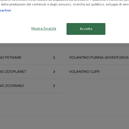
delle prestazioni dei contenuti e degli annunci, ricerche sul pubblico, sviluppo di servi
partner
ni
Antiparassitari
Lettiera per gatti
Trasportin
Mostra finalità
Accetto
NO PETMARK
VOLANTINO PURINA ADVENTUROS
NO ZOOPLANET
VOLANTINO CLIFFI
NO ZOOFAMILY