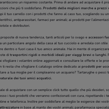
garantiscono un risparmio costante. Prima di andare ad acquistare il pro
zioni che più ti soddisfano
. Prodotti delle migliori marche a prezzi 
pi il tuo carrello con i prodotti che fanno al caso tuo, scegliendo su u
tifrici, antiparassitari, farmaci per animali; ai prodotti per l’alimentaz
otole e distributori.
 proposte di nuova tendenza, tanti articoli per lo svago e
accessori fa
gala un particolare angolo della casa al tuo cucciolo e arredala con stile
rare dentro o fuori casa il tuo amico animale. Hai in mente di organizza
oste di
trasportini rigidi
o morbidi ideali per viaggi brevi o lunghi
. 
 sfogliare i volantini online aggiornati e consultare le offerte e le pro
 ti resta che sfogliare il catalogo online dedicato ai
prodotti per ucce
alare a tua moglie per il compleanno un acquario? Tartarughe o pesci tr
naturale dei tuoi amici acquatici.
iciale di acquistare con un semplice click tutto quello che più desideri
so i tuoi prodotti che verranno confezionati con cura, rispettando i te
online e telefonica. Inoltre per soddisfare al meglio le esigenze dei vost
 attrezzature
in base al manto dei vostri animali; parafarmacia specializz