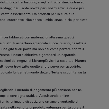
dotto di cui hai bisogno,
sfoglia il
volantino
online su
vantaggiosi.
Tante novità per i vostri amici a due o più
n vasto assortimento. Da prodotti per la cura e la
ione, crocchette, cibo secco, umido, snack e cibi per diete
shion
fabbricati con materiali di altissima qualità:
 e gusto, ti aspettano splendide cucce, cuscini, casette e
re una gita fuori porta ma non sai come portare con te il
Perché il nostro obiettivo e garantirti un risparmio
mozioni dei negozi di Meratepiù vicini a casa tua
. Hanno
lli
dove trovi tutto quello che ti serve per accudirlo,
opicali? Entra nel mondo delle offerte e scopri la vasta
, scegliendo il metodo di pagamento più consono per te.
mpi di consegna stabiliti. Acquistando online
ri amici animali a disposizione un ampio ventaglio di
ata nella vendita di prodotti veterinari per la cura e il