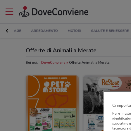
BRICOLAGE
ARREDAMENTO
MOTORI
SALUTE E BENESSERE
Offerte di Animali a Merate
Sei qui:
DoveConviene
Offerte Animali a Merate
Ci importa
Noi e i nostr
identificato
supportino g
tecnologie d