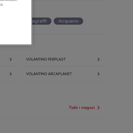
zi.
o gatto
Tiragraffi
Acquario
VOLANTINO FERPLAST
VOLANTINO ARCAPLANET
Tutti i negozi