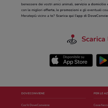
benessere dei vostri amici animali,
servizio a domicilio
e
con le migliori
offerte,
le
promozioni
e gli eventuali cou
Meratepiù vicino a te?
Scarica qui l’app di DoveConvi
Scarica 
DOVECONVIENE
PER LE A
Cos'è DoveConviene
Cosa facc