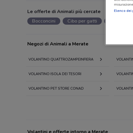
misurazione 
Le offerte di Animali più cercate
Elenco dei 
Bocconcini
Cibo per gatti
Cibo per ca
Negozi di Animali a Merate
VOLANTINO QUATTROZAMPEINFIERA
VOLANTI
VOLANTINO ISOLA DEI TESORI
VOLANTI
VOLANTINO PET STORE CONAD
VOLANTI
Volantini e offerte intorno a Merate