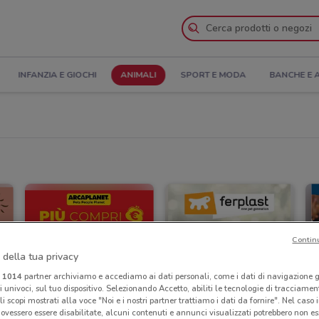
INFANZIA E GIOCHI
ANIMALI
SPORT E MODA
BANCHE E 
Contin
 della tua privacy
i
1014
partner archiviamo e accediamo ai dati personali, come i dati di navigazione g
ri univoci, sul tuo dispositivo. Selezionando Accetto, abiliti le tecnologie di tracciame
li scopi mostrati alla voce "Noi e i nostri partner trattiamo i dati da fornire". Nel caso 
ovessero essere disabilitate, alcuni contenuti e annunci visualizzati potrebbero non ess