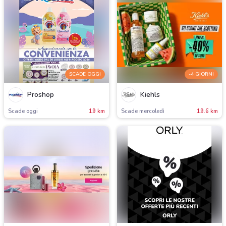
SCADE OGGI
-4 GIORNI
Proshop
Kiehls
Scade oggi
19 km
Scade mercoledì
19.6 km