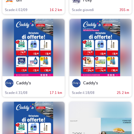
dm
Foxy
Scade il 02/09
16.2 km
Scade giovedì
355 m
Caddy's
Caddy's
Scade il 31/08
17.1 km
Scade il 18/08
25.2 km