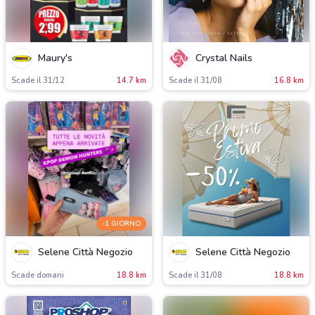
Maury's
Crystal Nails
Scade il 31/12
14.7 km
Scade il 31/08
16.8 km
-1 GIORNO
Selene Città Negozio
Selene Città Negozio
Scade domani
18.8 km
Scade il 31/08
18.8 km