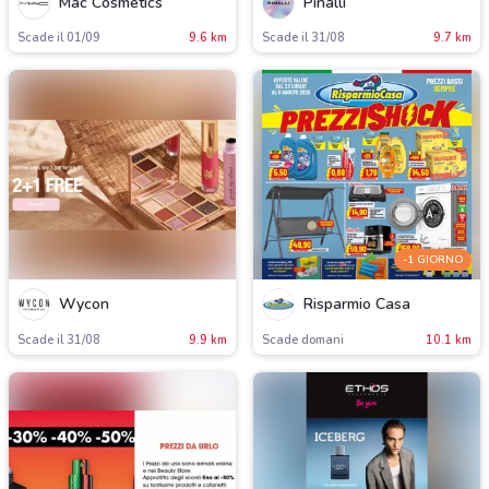
Mac Cosmetics
Pinalli
Scade il 01/09
9.6 km
Scade il 31/08
9.7 km
-1 GIORNO
Wycon
Risparmio Casa
Scade il 31/08
9.9 km
Scade domani
10.1 km