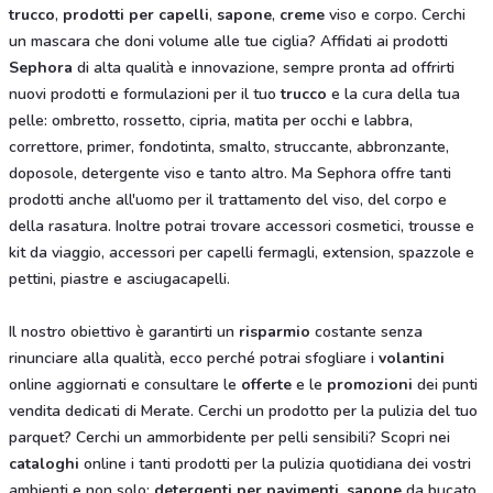
trucco
,
prodotti per capelli
,
sapone
,
creme
viso e corpo. Cerchi
un mascara che doni volume alle tue ciglia? Affidati ai prodotti
Sephora
di alta qualità e innovazione, sempre pronta ad offrirti
nuovi prodotti e formulazioni per il tuo
trucco
e la cura della tua
pelle: ombretto, rossetto, cipria, matita per occhi e labbra,
correttore, primer, fondotinta, smalto, struccante, abbronzante,
doposole, detergente viso e tanto altro. Ma
Sephora offre tanti
prodotti anche all'uomo per il trattamento del viso, del corpo e
della rasatura. Inoltre potrai trovare accessori cosmetici, trousse e
kit da viaggio, accessori per capelli fermagli, extension, spazzole e
pettini, piastre e asciugacapelli.
Il nostro obiettivo è garantirti un
risparmio
costante senza
rinunciare alla qualità, ecco perché potrai sfogliare i
volantini
online aggiornati e consultare le
offerte
e le
promozioni
dei punti
vendita dedicati di Merate. Cerchi un prodotto per la pulizia del tuo
parquet? Cerchi un ammorbidente per pelli sensibili? Scopri nei
cataloghi
online i tanti prodotti per la pulizia quotidiana dei vostri
ambienti e non solo:
detergenti per pavimenti
,
sapone
da bucato,