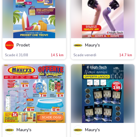
Prodet
Maury's
Scade il 31/08
14.5 km
Scade venerdì
14.7 km
SCADE OGGI
Maury's
Maury's