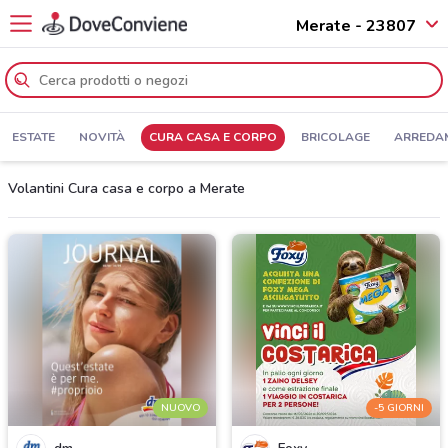
Merate - 23807
ESTATE
NOVITÀ
CURA CASA E CORPO
BRICOLAGE
ARREDA
Volantini Cura casa e corpo a Merate
NUOVO
-5 GIORNI