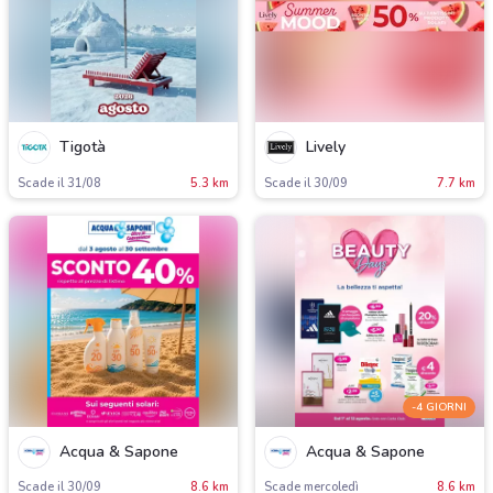
Tigotà
Lively
Scade il 31/08
5.3 km
Scade il 30/09
7.7 km
-4 GIORNI
Acqua & Sapone
Acqua & Sapone
Scade il 30/09
8.6 km
Scade mercoledì
8.6 km