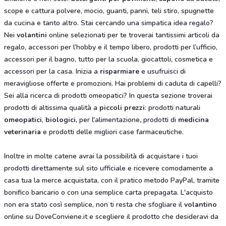
scope e cattura polvere, mocio, guanti, panni, teli stiro, spugnette
da cucina e tanto altro. Stai cercando una simpatica idea regalo?
Nei
volantini
online selezionati per te troverai tantissimi articoli da
regalo, accessori per l’hobby e il tempo libero, prodotti per l’ufficio,
accessori per il bagno, tutto per la scuola, giocattoli, cosmetica e
accessori per la casa. Inizia a
risparmiare
e usufruisci di
meravigliose offerte e promozioni. Hai problemi di caduta di capelli?
Sei alla ricerca di prodotti omeopatici? In questa sezione troverai
prodotti di altissima qualità a
piccoli prezzi
: prodotti naturali
omeopatici
,
biologici
, per l'alimentazione
,
prodotti di
medicina
veterinaria
e prodotti delle migliori case farmaceutiche.
Inoltre in molte catene avrai la possibilità di acquistare i tuoi
prodotti direttamente sul sito ufficiale e ricevere comodamente a
casa tua la merce acquistata, con il pratico metodo PayPal, tramite
bonifico bancario o con una semplice carta prepagata. L'acquisto
non era stato così semplice, non ti resta che sfogliare il
volantino
online su DoveConviene.it e scegliere il prodotto che desideravi da