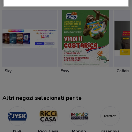
Nuovi prodotti da provare
Sky
Foxy
Cofidis
Altri negozi selezionati per te
JYSK
Ricci Casa
Mondo
Kasanova