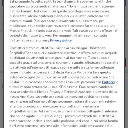
Selezionando Accetto, abiliti le tecnologie di tracciamento affinché
supportino gli scopi mostrati alla voce "Noi e i nostri partner trattiamo i
dati da fornire". Nel caso in cui queste tecnologie dovessero essere
PG Arredamenti
disabilitate, alcuni contenuti e annunci visualizzati potrebbero non
Scade il 22/09
15.7 km
essere rilevanti. Puoi accedere nuovamente a questo menu per
modificare le tue scelte o per revocare il consenso facendo clic sul link
Mostra finalità in fondo alla pagina web. Tali scelte avranno effetto nel
contesto del nostro Sito web. Per maggiori informazioni, consulta
Porta DoveConviene sempre con te!
l'Informativa sulla privacy.
Privacy policy
Puoi trovare le migliori offerte dei negozi vicino a te,
salvarle e creare la tua lista del risparmio, comodamente
Permettici di fornirti offerte più vicine ai tuoi bisogni: Utilizzando
dal tuo cellulare.
Shopfully/Tiendeo puoi visualizzare inserzioni e offerte per i tuoi acquisti
quotidiani più attinenti ai tuoi gusti e al tuo mondo. Tutto questo è
SCARICA L’APP
possibile grazie ad una serie di strumenti e analisi effettuate in base alle
tue attività all'interno dell'applicazione e sulle piattaforme collegate,
come indicato nel paragrafo 2 della Privacy Policy. Per fare questo,
abbiamo bisogno del tuo consenso sull'uso dei dati raccolti a tale fine.
Se dai il tuo consenso condivideremo i tuoi dati personali con
Partners
in
Negozi PG Arredamenti a Merate
tutto il mondo attraverso l’uso di SDK esterne. Puoi sempre cambiare
idea accedendo a Menu > Privacy > Personalizzazione, all’interno della
nostra App. Cosa succede se accetti: Le inserzioni pubblicitarie che
visualizzerai all'interno dell’app potranno trattare di argomenti relativi
Corso Carlo Alberto, 120 Lecco
alla tua cronologia di navigazione su piattaforme esterne a
15.7 km
APERTO
Shopfully/Tiendeo. Ad esempio, se un servizio a noi collegato ci informa
che hai navigato in un sito di viaggi, potremo mostrarti delle offerte a
tema vacanze. Inoltre, i dati sulla posizione (nel caso in cui abbia fornito
Via Trieste Erba
il relativo consenso) insieme alle informazioni sulle prestazioni della