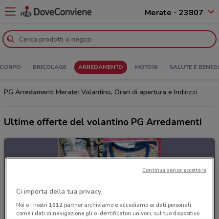
Merate - 23807
 CORPO
BRICOLAGE
ARREDAMENTO
MOTORI
SALUTE E BENES
PG Arredamenti Merate: Volantino, Orari di apertura e Indirizzi
Ultime offerte del volantino PG Arredamenti
Continua senza accettare
Ci importa della tua privacy
Noi e i nostri
1012
partner archiviamo e accediamo ai dati personali,
come i dati di navigazione gli o identificatori univoci, sul tuo dispositivo.