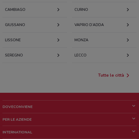
CAMBIAGO
CURNO
GIUSSANO
VAPRIO D’ADDA
LISSONE
MONZA
SEREGNO
LECCO
Tutte le città
DOVECONVIENE
Cos'è DoveConviene
PER LE AZIENDE
Chi siamo
Cosa facciamo
INTERNATIONAL
News e media