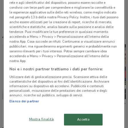
18.5 km
APERTO
rete e agli identificativi del dispositivo, possono essere raccolte e
condivisi con terze parti per comprendere e migliorare la connettività e
le esperienze applicative sulle delle reti wireless, come meglio indicato
Tutti i negozi PG Arredamenti
nel paragrafo 13.b della nostra Privacy Policy. Inoltre, i tuoi dati possono
anche essere utilizzati per la creazione di report, ricerche di mercato,
scientifiche e statistiche, analisi basate sulla posizione e analisi delle
tendenze. Puoi modificare le tue preferenze in qualsiasi momento
Altri volantini nelle vicinanze
accedendo a Menu > Privacy > Personalizzazione all'interno della
nostra App. Cosa succede se rifiuti: Continuerai a visualizzare annunci
pubblicitari, ma riguarderanno argomenti generici e probabilmente non
saranno rilevanti per i tuoi interessi. Potrai sempre cambiare idea
accedendo a Menu > Privacy > Personalizzazione all'interno della
nostra App.
Noi e i nostri partner trattiamo i dati per fornire:
Utilizzare dati di geolocalizzazione precisi. Scansione attiva delle
caratteristiche del dispositivo ai fini dell’identificazione. Archiviare
informazioni su dispositivo e/o accedervi. Pubblicità e contenuti
personalizzati, misurazione delle prestazioni dei contenuti e degli
NUOVO
-2 GIORNI
annunci, ricerche sul pubblico, sviluppo di servizi.
Elenco dei partner
JYSK
Ricci Casa
Mondo 
Mostra finalità
Accetto