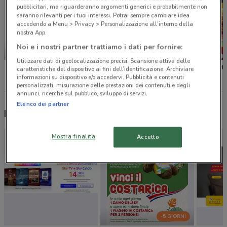
pubblicitari, ma riguarderanno argomenti generici e probabilmente non
saranno rilevanti per i tuoi interessi. Potrai sempre cambiare idea
accedendo a Menu > Privacy > Personalizzazione all'interno della
nostra App.
Noi e i nostri partner trattiamo i dati per fornire:
-1 GIORNO
NUOVO
Utilizzare dati di geolocalizzazione precisi. Scansione attiva delle
Unieuro
Lidl
Bennet
caratteristiche del dispositivo ai fini dell’identificazione. Archiviare
informazioni su dispositivo e/o accedervi. Pubblicità e contenuti
personalizzati, misurazione delle prestazioni dei contenuti e degli
annunci, ricerche sul pubblico, sviluppo di servizi.
Elenco dei partner
Nuovi prodotti da provare
Mostra finalità
Accetto
-5 GIORNI