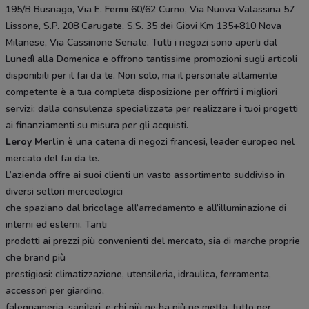
195/B Busnago, Via E. Fermi 60/62 Curno, Via Nuova Valassina 57
Lissone, S.P. 208 Carugate, S.S. 35 dei Giovi Km 135+810 Nova
Milanese, Via Cassinone Seriate. Tutti i negozi sono aperti dal
Lunedì alla Domenica e offrono tantissime promozioni sugli articoli
disponibili per il fai da te. Non solo, ma il personale altamente
competente è a tua completa disposizione per offrirti i migliori
servizi: dalla consulenza specializzata per realizzare i tuoi progetti
ai finanziamenti su misura per gli acquisti.
Leroy Merlin
è una catena di negozi francesi, leader europeo nel
mercato del fai da te.
L’azienda offre ai suoi clienti un vasto assortimento suddiviso in
diversi settori merceologici
che spaziano dal bricolage all’arredamento e all’illuminazione di
interni ed esterni. Tanti
prodotti ai prezzi più convenienti del mercato, sia di marche proprie
che brand più
prestigiosi: climatizzazione, utensileria, idraulica, ferramenta,
accessori per giardino,
falegnameria, sanitari, e chi più ne ha più ne metta, tutto per