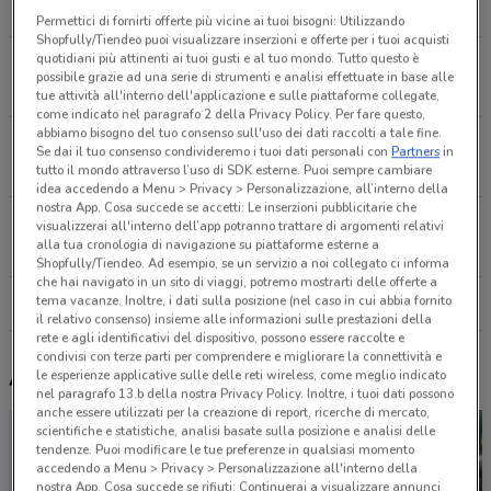
14.8 km
APERTO
Permettici di fornirti offerte più vicine ai tuoi bisogni: Utilizzando
Shopfully/Tiendeo puoi visualizzare inserzioni e offerte per i tuoi acquisti
quotidiani più attinenti ai tuoi gusti e al tuo mondo. Tutto questo è
Via Nuova Valassina, 57 Lissone
possibile grazie ad una serie di strumenti e analisi effettuate in base alle
17.7 km
APERTO
tue attività all'interno dell'applicazione e sulle piattaforme collegate,
come indicato nel paragrafo 2 della Privacy Policy. Per fare questo,
abbiamo bisogno del tuo consenso sull'uso dei dati raccolti a tale fine.
S.P. 208 Carugate
Se dai il tuo consenso condivideremo i tuoi dati personali con
Partners
in
17.9 km
APERTO
tutto il mondo attraverso l’uso di SDK esterne. Puoi sempre cambiare
idea accedendo a Menu > Privacy > Personalizzazione, all’interno della
nostra App. Cosa succede se accetti: Le inserzioni pubblicitarie che
S.S. 35 dei Giovi, Km 135+810 Nova Milanese
visualizzerai all'interno dell’app potranno trattare di argomenti relativi
alla tua cronologia di navigazione su piattaforme esterne a
22.2 km
APERTO
Shopfully/Tiendeo. Ad esempio, se un servizio a noi collegato ci informa
che hai navigato in un sito di viaggi, potremo mostrarti delle offerte a
tema vacanze. Inoltre, i dati sulla posizione (nel caso in cui abbia fornito
Tutti i negozi Leroy Merlin
il relativo consenso) insieme alle informazioni sulle prestazioni della
rete e agli identificativi del dispositivo, possono essere raccolte e
condivisi con terze parti per comprendere e migliorare la connettività e
Altri volantini nelle vicinanze
le esperienze applicative sulle delle reti wireless, come meglio indicato
nel paragrafo 13.b della nostra Privacy Policy. Inoltre, i tuoi dati possono
anche essere utilizzati per la creazione di report, ricerche di mercato,
scientifiche e statistiche, analisi basate sulla posizione e analisi delle
tendenze. Puoi modificare le tue preferenze in qualsiasi momento
accedendo a Menu > Privacy > Personalizzazione all'interno della
nostra App. Cosa succede se rifiuti: Continuerai a visualizzare annunci