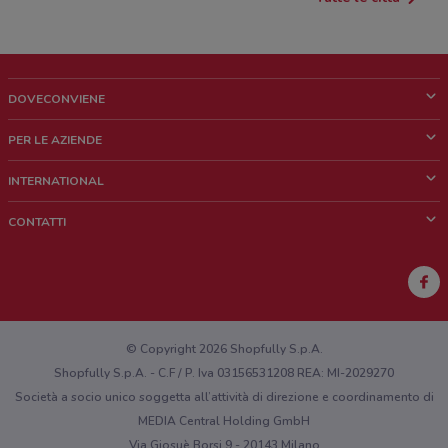
DOVECONVIENE
Cos'è DoveConviene
PER LE AZIENDE
Chi siamo
Cosa facciamo
INTERNATIONAL
News e media
Richieste commerciali e marketing
Brazil
CONTATTI
Lavora con noi
Mexico
Segnalazione punto vendita
France
Segnalazione Volantino
Australia
Hai un malfunzionamento sul web o sull'app?
New Zealand
© Copyright 2026 Shopfully S.p.A.
Shopfully S.p.A. - C.F / P. Iva 03156531208 REA: MI-2029270
Società a socio unico soggetta all’attività di direzione e coordinamento di
MEDIA Central Holding GmbH
Via Giosuè Borsi 9 - 20143 Milano