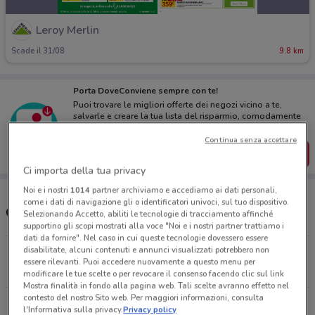
Leroy Merlin
Scade il 31/08
9.8 km
Porta DoveConviene sempre con te!
Puoi trovare le migliori offerte dei negozi vicino a te,
salvarle e creare la tua lista del risparmio, comodamente
dal tuo cellulare.
Continua senza accettare
SCARICA L’APP
Ci importa della tua privacy
Noi e i nostri
1014
partner archiviamo e accediamo ai dati personali,
come i dati di navigazione gli o identificatori univoci, sul tuo dispositivo.
Orari e Negozi Leroy Merlin
Selezionando Accetto, abiliti le tecnologie di tracciamento affinché
supportino gli scopi mostrati alla voce "Noi e i nostri partner trattiamo i
dati da fornire". Nel caso in cui queste tecnologie dovessero essere
disabilitate, alcuni contenuti e annunci visualizzati potrebbero non
Via Italia, 195/B Busnago
essere rilevanti. Puoi accedere nuovamente a questo menu per
9.8 km
APERTO
modificare le tue scelte o per revocare il consenso facendo clic sul link
Mostra finalità in fondo alla pagina web. Tali scelte avranno effetto nel
contesto del nostro Sito web. Per maggiori informazioni, consulta
Via E. Fermi, 60/62 Curno
l'Informativa sulla privacy.
Privacy policy