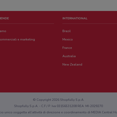
ZIENDE
INTERNATIONAL
iamo
Brazil
commerciali e marketing
Mexico
France
Australia
New Zealand
© Copyright 2026 Shopfully S.p.A.
Shopfully S.p.A. - C.F / P. Iva 03156531208 REA: MI-2029270
cio unico soggetta all’attività di direzione e coordinamento di MEDIA Central