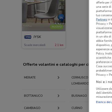
offerte per 
una serie di
piattaforme 
tuo consenso
Partners
in 
Privacy > Pe
NUOVO
visualizzera
piattaforme 
in un sito d
JYSK
abbia fornit
dispositivo,
Scade mercoledì
2.1 km
esperienze a
Policy. Inolt
scientifiche
preferenze 
Offerte volantini e cataloghi per città nelle vi
Cosa succede
probabilmen
Privacy > Pe
MERATE
CERNUSCO
Noi e i no
LOMBARDONE
Utilizzare da
dell’identif
BOTTANUCO
BUSNAGO
misurazione 
Elenco dei 
CAMBIAGO
CURNO