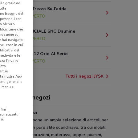
bile grazie ad
sulle
Via Oasi, 5 Trezzo Sull'adda
amo bisogno del
10.7 km
APERTO
 personali con
o a Menu >
bblicitarie che
VIA PROVINCIALE SNC Dalmine
vigazione su
16.8 km
APERTO
e hai navigato
(nel caso in cui
ificativi del
Via Portico, 12 Orio Al Serio
ettività e le
stra Privacy
21.6 km
APERTO
cato,
e tue
Tutti i negozi JYSK
la nostra App.
nti generici e
 a Menu >
K, offerte e negozi
fini
 | Offerte e negozi
sonalizzati,
zi.
tena danese propone un’ampia selezione di articoli per
sa ed il giardino in puro stile scandinavo, tra cui mobili,
i da giardino, decorazioni, materassi, topper, piumini,