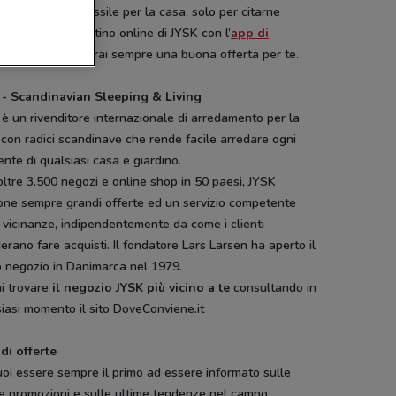
nte, guanciali, tessile per la casa, solo per citarne
i. Sfoglia il volantino online di JYSK con l’
app di
eConviene
, troverai sempre una buona offerta per te.
 - Scandinavian Sleeping & Living
è un rivenditore internazionale di arredamento per la
con radici scandinave che rende facile arredare ogni
nte di qualsiasi casa e giardino.
ltre 3.500 negozi e online shop in 50 paesi, JYSK
one sempre grandi offerte ed un servizio competente
 vicinanze, indipendentemente da come i clienti
erano fare acquisti. Il fondatore Lars Larsen ha aperto il
o negozio in Danimarca nel 1979.
i trovare
il negozio JYSK più vicino a te
consultando in
iasi momento il sito DoveConviene.it
di offerte
oi essere sempre il primo ad essere informato sulle
e promozioni e sulle ultime tendenze nel campo