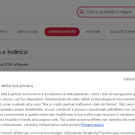
ORPO
BRICOLAGE
ARREDAMENTO
MOTORI
SALUTE E BE
e Indirizzi
zi JYSK a Merate
Contin
Neg
 della tua privacy
i
1012
partner archiviamo e accediamo ai dati personali, come i dati di navigazione g
ri univoci, sul tuo dispositivo. Selezionando Accetto, abiliti le tecnologie di tracciame
li scopi mostrati alla voce "Noi e i nostri partner trattiamo i dati da fornire". Nel caso 
ovessero essere disabilitate, alcuni contenuti e annunci visualizzati potrebbero non ess
re nuovamente a questo menu per modificare le tue scelte o per revocare il consenso
tra finalità in fondo alla pagina web. Tali scelte avranno effetto nel contesto del nost
 informazioni, consulta l'Informativa sulla privacy.
Privacy policy
i fornirti offerte più vicine ai tuoi bisogni: Utilizzando Shopfully/Tiendeo puoi visualizz