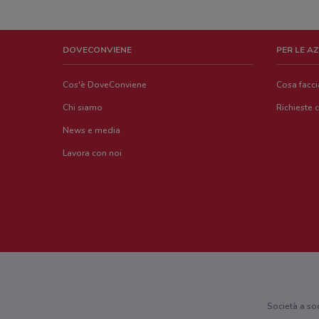
DOVECONVIENE
PER LE A
Cos'è DoveConviene
Cosa facc
Chi siamo
Richieste 
News e media
Lavora con noi
Società a so