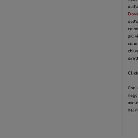
dell
Dov
dell'
comod
più v
conos
chius
diret
Clic
Con i
negoz
minut
nel n