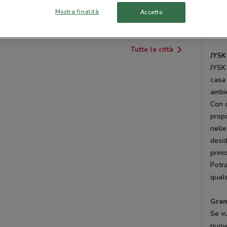
trapu
Mostra finalità
Accetto
SEREGNO
LECCO
alcun
Dov
Tutte le città
JYSK
JYSK 
casa 
ambie
Con o
prop
nelle
desid
prim
Potra
quals
Gran
Se vu
nuov