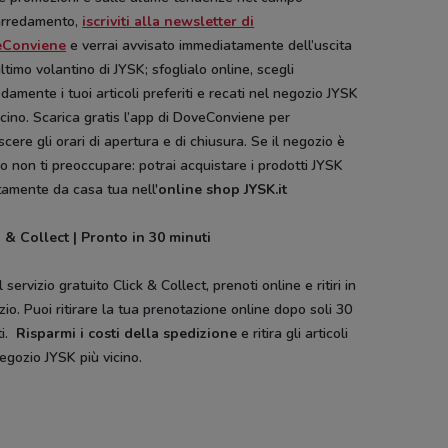
’arredamento,
iscriviti alla newsletter di
eConviene
e verrai avvisato immediatamente dell’uscita
ultimo volantino di JYSK; sfoglialo online, scegli
amente i tuoi articoli preferiti e recati nel negozio JYSK
icino. Scarica gratis l’app di DoveConviene per
cere gli orari di apertura e di chiusura. Se il negozio è
o non ti preoccupare: potrai acquistare i prodotti JYSK
tamente da casa tua nell'
online shop JYSK.it
k & Collect | Pronto in 30 minuti
l servizio gratuito Click & Collect, prenoti online e ritiri in
io. Puoi ritirare la tua prenotazione online dopo soli 30
i.
Risparmi i costi della spedizione
e ritira gli articoli
egozio JYSK più vicino.