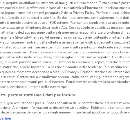
i tuoi acquisti quotidiani più attinenti ai tuoi gusti e al tuo mondo. Tutto questo è possi
 strumenti e analisi effettuate in base alle tue attività all'interno dell'applicazione e 
collegate, come indicato nel paragrafo 2 della Privacy Policy. Per fare questo, abbi
 sull'uso dei dati raccolti a tale fine. Se dai il tuo consenso condivideremo i tuoi dati
tutto il mondo attraverso l’uso di SDK esterne. Puoi sempre cambiare idea accedend
rsonalizzazione, all’interno della nostra App. Cosa succede se accetti: Le inserzioni pu
i all'interno dell’app potranno trattare di argomenti relativi alla tua cronologia di na
esterne a Shopfully/Tiendeo. Ad esempio, se un servizio a noi collegato ci informa ch
i viaggi, potremo mostrarti delle offerte a tema vacanze. Inoltre, i dati sulla posizione 
o il relativo consenso) insieme alle informazioni sulle prestazioni della rete e agli ident
 possono essere raccolte e condivisi con terze parti per comprendere e migliorare la conn
pplicative sulle delle reti wireless, come meglio indicato nel paragrafo 13.b della no
re, i tuoi dati possono anche essere utilizzati per la creazione di report, ricerche di mer
 e statistiche, analisi basate sulla posizione e analisi delle tendenze. Puoi modificare l
in qualsiasi momento accedendo a Menu > Privacy > Personalizzazione all'interno del
cinanze
 se rifiuti: Continuerai a visualizzare annunci pubblicitari, ma riguarderanno argome
te non saranno rilevanti per i tuoi interessi. Potrai sempre cambiare idea accedendo
rsonalizzazione all'interno della nostra App.
USMATE VELATE
CASATENOVO
JYS
stri partner trattiamo i dati per fornire:
ti di geolocalizzazione precisi. Scansione attiva delle caratteristiche del dispositivo ai 
JYSK
icazione. Archiviare informazioni su dispositivo e/o accedervi. Pubblicità e contenuti per
VIMERCATE
MACHERIO
delle prestazioni dei contenuti e degli annunci, ricerche sul pubblico, sviluppo di servi
La ca
partner
la ca
GIUSSANO
VAPRIO D’ADDA
mobil