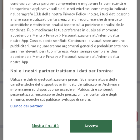
condivisi con terze parti per comprendere e migliorare la connettività e
le esperienze applicative sulle delle reti wireless, come meglio indicato
nel paragrafo 13.b della nostra Privacy Policy. Inoltre, i tuoi dati possono
anche essere utilizzati per la creazione di report, ricerche di mercato,
scientifiche e statistiche, analisi basate sulla posizione e analisi delle
tendenze. Puoi modificare le tue preferenze in qualsiasi momento
accedendo a Menu > Privacy > Personalizzazione all'interno della
nostra App. Cosa succede se rifiuti: Continuerai a visualizzare annunci
pubblicitari, ma riguarderanno argomenti generici e probabilmente non
saranno rilevanti per i tuoi interessi. Potrai sempre cambiare idea
Iper La grande i
accedendo a Menu > Privacy > Personalizzazione all'interno della
nostra App.
Scade il 27/09
9.8 km
Noi e i nostri partner trattiamo i dati per fornire:
Utilizzare dati di geolocalizzazione precisi. Scansione attiva delle
caratteristiche del dispositivo ai fini dell’identificazione. Archiviare
Porta DoveConviene sempre con te!
informazioni su dispositivo e/o accedervi. Pubblicità e contenuti
personalizzati, misurazione delle prestazioni dei contenuti e degli
Puoi trovare le migliori offerte dei negozi vicino a te,
annunci, ricerche sul pubblico, sviluppo di servizi.
salvarle e creare la tua lista del risparmio, comodamente
dal tuo cellulare.
Elenco dei partner
SCARICA L’APP
Mostra finalità
Accetto