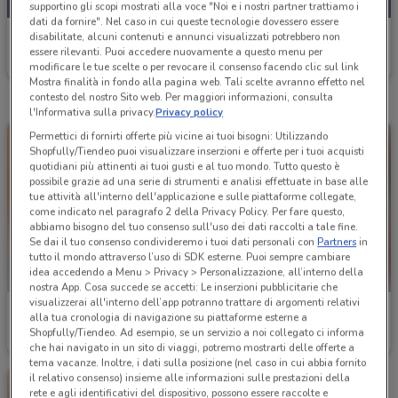
supportino gli scopi mostrati alla voce "Noi e i nostri partner trattiamo i
dati da fornire". Nel caso in cui queste tecnologie dovessero essere
Iper La grande i
disabilitate, alcuni contenuti e annunci visualizzati potrebbero non
essere rilevanti. Puoi accedere nuovamente a questo menu per
Scade domani
9.8 km
modificare le tue scelte o per revocare il consenso facendo clic sul link
Mostra finalità in fondo alla pagina web. Tali scelte avranno effetto nel
contesto del nostro Sito web. Per maggiori informazioni, consulta
l'Informativa sulla privacy.
Privacy policy
Permettici di fornirti offerte più vicine ai tuoi bisogni: Utilizzando
Shopfully/Tiendeo puoi visualizzare inserzioni e offerte per i tuoi acquisti
quotidiani più attinenti ai tuoi gusti e al tuo mondo. Tutto questo è
possibile grazie ad una serie di strumenti e analisi effettuate in base alle
tue attività all'interno dell'applicazione e sulle piattaforme collegate,
come indicato nel paragrafo 2 della Privacy Policy. Per fare questo,
abbiamo bisogno del tuo consenso sull'uso dei dati raccolti a tale fine.
Se dai il tuo consenso condivideremo i tuoi dati personali con
Partners
in
tutto il mondo attraverso l’uso di SDK esterne. Puoi sempre cambiare
idea accedendo a Menu > Privacy > Personalizzazione, all’interno della
nostra App. Cosa succede se accetti: Le inserzioni pubblicitarie che
visualizzerai all'interno dell’app potranno trattare di argomenti relativi
Iper La grande i
Iper La grande i
alla tua cronologia di navigazione su piattaforme esterne a
Shopfully/Tiendeo. Ad esempio, se un servizio a noi collegato ci informa
Scade il 31/08
9.8 km
Scade il 16/08
9.8 km
che hai navigato in un sito di viaggi, potremo mostrarti delle offerte a
tema vacanze. Inoltre, i dati sulla posizione (nel caso in cui abbia fornito
il relativo consenso) insieme alle informazioni sulle prestazioni della
rete e agli identificativi del dispositivo, possono essere raccolte e