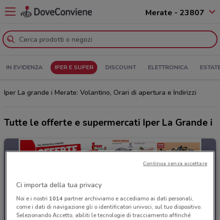
Merate - 23807
IN EVIDENZA
IPER E SUPER
DISCOUNT
ELETTRONICA
ESTAT
Iper La grande i Merate: Volantino, Orari di apertura e Indirizzi
Tutte le offerte e supermercati Iper La Grande i
Continua senza accettare
Ci importa della tua privacy
Noi e i nostri
1014
partner archiviamo e accediamo ai dati personali,
come i dati di navigazione gli o identificatori univoci, sul tuo dispositivo.
Selezionando Accetto, abiliti le tecnologie di tracciamento affinché