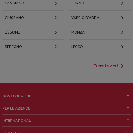
CAMBIAGO
CURNO
GIUSSANO
VAPRIO D’ADDA
LISSONE
MONZA
SEREGNO
LECCO
Tutte le città
DOVECONVIENE
Cos'è DoveConviene
PER LE AZIENDE
Chi siamo
Cosa facciamo
INTERNATIONAL
News e media
Richieste commerciali e marketing
Brazil
CONTATTI