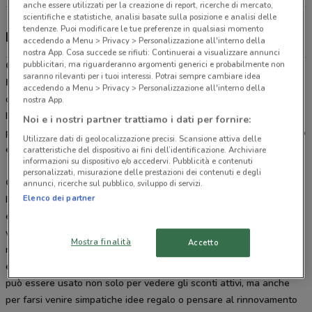
anche essere utilizzati per la creazione di report, ricerche di mercato,
scientifiche e statistiche, analisi basate sulla posizione e analisi delle
tendenze. Puoi modificare le tue preferenze in qualsiasi momento
Happy Casa Store, offerte e negozi
accedendo a Menu > Privacy > Personalizzazione all'interno della
nostra App. Cosa succede se rifiuti: Continuerai a visualizzare annunci
pubblicitari, ma riguarderanno argomenti generici e probabilmente non
Chi è Happy Casa?
saranno rilevanti per i tuoi interessi. Potrai sempre cambiare idea
Happy Casa
è una catena di negozi specializzata nella vendita di
accedendo a Menu > Privacy > Personalizzazione all'interno della
casalinghi, giocattoli, cartoleria e bricolage presente ormai in tutta
nostra App.
Italia. Da HappyCasa è possibile trovare tutto il necessario per la
Noi e i nostri partner trattiamo i dati per fornire:
pulizia e l’arredamento di casa e il necessario per i lavori in giardino
Utilizzare dati di geolocalizzazione precisi. Scansione attiva delle
e tutti gli utensili per la riparazione.
caratteristiche del dispositivo ai fini dell’identificazione. Archiviare
informazioni su dispositivo e/o accedervi. Pubblicità e contenuti
personalizzati, misurazione delle prestazioni dei contenuti e degli
Quando esce il nuovo volantino Happy Casa?
annunci, ricerche sul pubblico, sviluppo di servizi.
Elenco dei partner
I
volantini Happy Casa vengono pubblicati a cadenza regolare
e aggiornati ogni due settimane circa, questo significa che ne
vengono pubblicati, di nuovi, almeno due volte al mese. In questo
Mostra finalità
Accetto
modo l’azienda oltre a mostrare il suo catalogo presenta ai clienti,
e a tutti i curiosi, le ultime promozioni disponibili. Il volantino infine
può essere usato non solo per vedere gli sconti attivi, ma anche
per farsi venire simpatiche idee regalo o pensare al rinnovamento