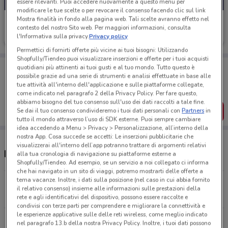
essere rilevanti. Puoi accedere nuovamente a questo menu per
modificare le tue scelte o per revocare il consenso facendo clic sul link
Mostra finalità in fondo alla pagina web. Tali scelte avranno effetto nel
Happy Casa Store
contesto del nostro Sito web. Per maggiori informazioni, consulta
l'Informativa sulla privacy.
Privacy policy
Scade il 19/08
19.7 km
Permettici di fornirti offerte più vicine ai tuoi bisogni: Utilizzando
Shopfully/Tiendeo puoi visualizzare inserzioni e offerte per i tuoi acquisti
Porta DoveConviene sempre con te!
quotidiani più attinenti ai tuoi gusti e al tuo mondo. Tutto questo è
Puoi trovare le migliori offerte dei negozi vicino a te,
possibile grazie ad una serie di strumenti e analisi effettuate in base alle
salvarle e creare la tua lista del risparmio, comodamente
tue attività all'interno dell'applicazione e sulle piattaforme collegate,
dal tuo cellulare.
come indicato nel paragrafo 2 della Privacy Policy. Per fare questo,
abbiamo bisogno del tuo consenso sull'uso dei dati raccolti a tale fine.
SCARICA L’APP
Se dai il tuo consenso condivideremo i tuoi dati personali con
Partners
in
tutto il mondo attraverso l’uso di SDK esterne. Puoi sempre cambiare
idea accedendo a Menu > Privacy > Personalizzazione, all’interno della
nostra App. Cosa succede se accetti: Le inserzioni pubblicitarie che
visualizzerai all'interno dell’app potranno trattare di argomenti relativi
Negozi Happy Casa Store a Merate
alla tua cronologia di navigazione su piattaforme esterne a
Shopfully/Tiendeo. Ad esempio, se un servizio a noi collegato ci informa
che hai navigato in un sito di viaggi, potremo mostrarti delle offerte a
tema vacanze. Inoltre, i dati sulla posizione (nel caso in cui abbia fornito
Via Lombardia, 85 Cantù
il relativo consenso) insieme alle informazioni sulle prestazioni della
19.7 km
CHIUSO
rete e agli identificativi del dispositivo, possono essere raccolte e
condivisi con terze parti per comprendere e migliorare la connettività e
le esperienze applicative sulle delle reti wireless, come meglio indicato
Tutti i negozi Happy Casa Store
nel paragrafo 13.b della nostra Privacy Policy. Inoltre, i tuoi dati possono