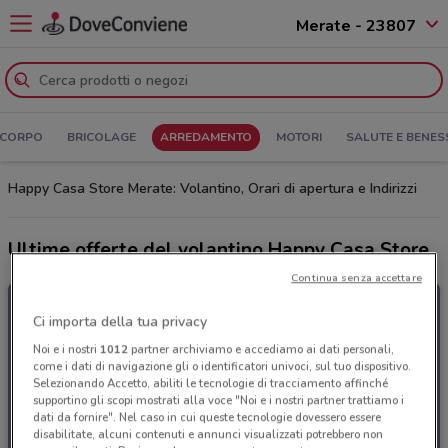
Merate - 23807
 CORPO
BRICOLAGE
ARREDAMENTO
MOTORI
SALUTE E BENES
Happy Casa Store Merate: Volantino, Orari di apertura e Indirizzi
Ultime offerte del volantino Happy Casa Store
Continua senza accettare
Ci importa della tua privacy
Noi e i nostri
1012
partner archiviamo e accediamo ai dati personali,
come i dati di navigazione gli o identificatori univoci, sul tuo dispositivo.
Selezionando Accetto, abiliti le tecnologie di tracciamento affinché
supportino gli scopi mostrati alla voce "Noi e i nostri partner trattiamo i
dati da fornire". Nel caso in cui queste tecnologie dovessero essere
disabilitate, alcuni contenuti e annunci visualizzati potrebbero non