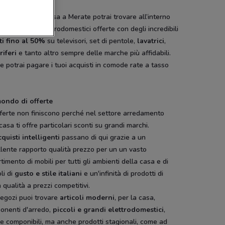
i tutto a Merate
mese da Grancasa a Merate potrai trovare all’interno
uo catalogo elettrodomestici offerte con degli incredibili
ti fino al 50%
su televisori, set di pentole,
lavatrici
,
riferi
e tanto altro sempre delle marche più affidabili.
re potrai pagare i tuoi acquisti in comode rate a tasso
ondo di offerte
ferte non finiscono perché nel settore arredamento
asa ti offre particolari sconti su grandi marchi.
cquisti intelligenti
passano di qui grazie a un
lente rapporto qualità prezzo per un un vasto
timento di mobili per tutti gli ambienti della casa e di
oli di
gusto e stile italiani
e un'infinità di prodotti di
 qualità a prezzi competitivi.
negozi puoi trovare
articoli moderni
, per la casa,
onenti d'arredo,
piccoli e grandi elettrodomestici
,
e componibili, ma anche prodotti stagionali, come ad