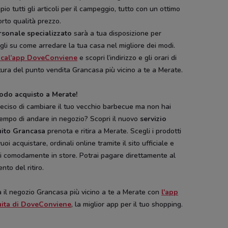
io tutti gli articoli per il campeggio, tutto con un ottimo
rto qualità prezzo.
ersonale specializzato
sarà a tua disposizione per
gli su come arredare la tua casa nel migliore dei modi.
ical’app DoveConviene
e scopri l’indirizzo e gli orari di
ura del punto vendita Grancasa più vicino a te a Merate.
do acquisto a Merate!
eciso di cambiare il tuo vecchio barbecue ma non hai
empo di andare in negozio? Scopri il nuovo
servizio
uito Grancasa
prenota e ritira a Merate. Scegli i prodotti
uoi acquistare, ordinali online tramite il sito ufficiale e
ali comodamente in store. Potrai pagare direttamente al
to del ritiro.
 il negozio Grancasa più vicino a te a Merate con
l'app
uita di DoveConviene
, la miglior app per il tuo shopping.