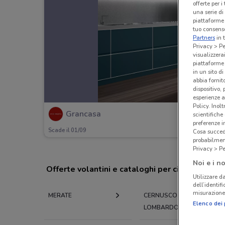
offerte per 
una serie di
piattaforme 
tuo consenso
Partners
in 
Privacy > Pe
visualizzera
piattaforme 
in un sito d
abbia fornit
dispositivo,
esperienze a
Policy. Inolt
Grancasa
scientifiche
preferenze 
Scade il 01/09
Cosa succede
probabilmen
Privacy > Pe
Noi e i no
Offerte volantini e cataloghi per città nelle vi
Utilizzare da
dell’identif
misurazione 
MERATE
CERNUSCO
Elenco dei 
LOMBARDONE