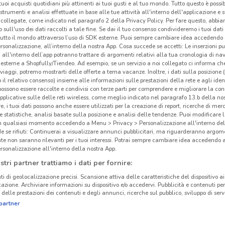
i tuoi acquisti quotidiani più attinenti ai tuoi gusti e al tuo mondo. Tutto questo è possi
Gli
 strumenti e analisi effettuate in base alle tue attività all'interno dell'applicazione e 
collegate, come indicato nel paragrafo 2 della Privacy Policy. Per fare questo, abbi
neg
 sull'uso dei dati raccolti a tale fine. Se dai il tuo consenso condivideremo i tuoi dati
tutto il mondo attraverso l’uso di SDK esterne. Puoi sempre cambiare idea accedend
rsonalizzazione, all’interno della nostra App. Cosa succede se accetti: Le inserzioni pu
Granc
i all'interno dell’app potranno trattare di argomenti relativi alla tua cronologia di na
Monti
esterne a Shopfully/Tiendeo. Ad esempio, se un servizio a noi collegato ci informa ch
i viaggi, potremo mostrarti delle offerte a tema vacanze. Inoltre, i dati sulla posizione 
alla 
o il relativo consenso) insieme alle informazioni sulle prestazioni della rete e agli ident
Gran
 possono essere raccolte e condivisi con terze parti per comprendere e migliorare la conn
nell’
pplicative sulle delle reti wireless, come meglio indicato nel paragrafo 13.b della no
re, i tuoi dati possono anche essere utilizzati per la creazione di report, ricerche di mer
vendi
 e statistiche, analisi basate sulla posizione e analisi delle tendenze. Puoi modificare l
Piemo
in qualsiasi momento accedendo a Menu > Privacy > Personalizzazione all'interno del
32.5 km
 se rifiuti: Continuerai a visualizzare annunci pubblicitari, ma riguarderanno argome
ampi
te non saranno rilevanti per i tuoi interessi. Potrai sempre cambiare idea accedendo
prezz
rsonalizzazione all'interno della nostra App.
DoveC
stri partner trattiamo i dati per fornire:
cinanze
Il gr
ti di geolocalizzazione precisi. Scansione attiva delle caratteristiche del dispositivo ai 
e mig
icazione. Archiviare informazioni su dispositivo e/o accedervi. Pubblicità e contenuti per
delle prestazioni dei contenuti e degli annunci, ricerche sul pubblico, sviluppo di servi
dell
USMATE VELATE
CASATENOVO
partner
diven