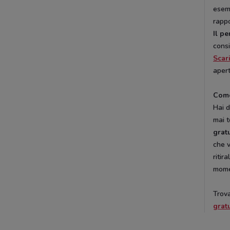
esemp
rappo
Il p
consi
Scar
apert
Como
Hai d
mai t
grat
che v
ritir
momen
Trova
grat