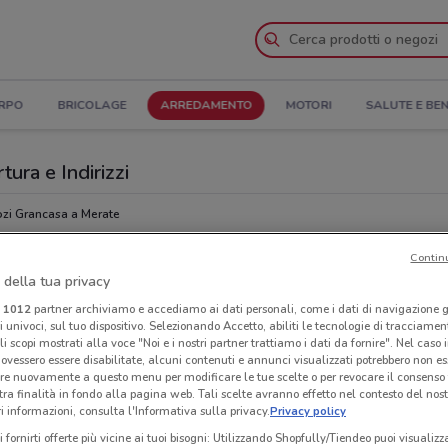
ORPO
BRICOLAGE
ARREDAMENTO
MOTORI
SALUTE E BE
tura e Indirizzi
zi Grancasa a Merate
Contin
Ora
 della tua privacy
i
1012
partner archiviamo e accediamo ai dati personali, come i dati di navigazione g
ri univoci, sul tuo dispositivo. Selezionando Accetto, abiliti le tecnologie di tracciame
li scopi mostrati alla voce "Noi e i nostri partner trattiamo i dati da fornire". Nel caso 
ovessero essere disabilitate, alcuni contenuti e annunci visualizzati potrebbero non ess
re nuovamente a questo menu per modificare le tue scelte o per revocare il consenso
tra finalità in fondo alla pagina web. Tali scelte avranno effetto nel contesto del nost
 informazioni, consulta l'Informativa sulla privacy.
Privacy policy
i fornirti offerte più vicine ai tuoi bisogni: Utilizzando Shopfully/Tiendeo puoi visualizz