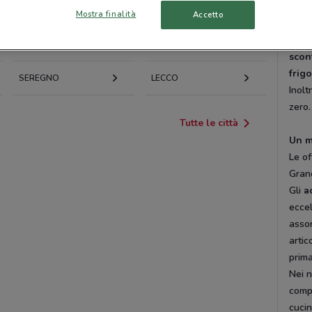
Fuor
VIMERCATE
MACHERIO
Mostra finalità
Accetto
Ogni 
del s
GIUSSANO
VAPRIO D’ADDA
scon
frigo
SEREGNO
LECCO
Inolt
zero.
Tutte le città
Un m
Le of
Granc
Gli
a
eccel
assor
artic
prima
Nei 
comp
cucin