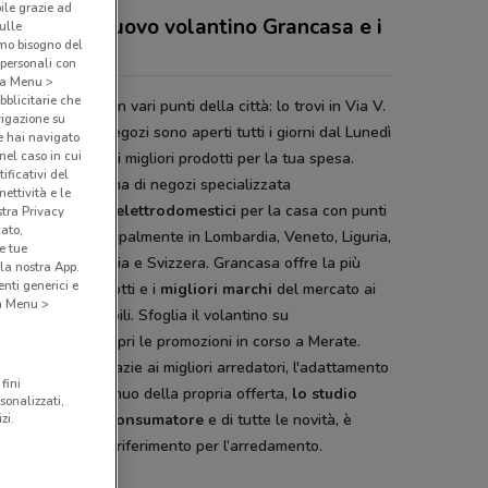
bile grazie ad
 sconti del nuovo volantino Grancasa e i
sulle
amo bisogno del
ozi
 personali con
o a Menu >
bblicitarie che
asa è presente in vari punti della città: lo trovi in Via V.
vigazione su
 2 Pero. Tutti i negozi sono aperti tutti i giorni dal Lunedì
e hai navigato
(nel caso in cui
Sabato e offrono i migliori prodotti per la tua spesa.
ificativi del
casa
è una catena di negozi specializzata
ettività e le
arredamento ed elettrodomestici
per la casa con punti
stra Privacy
cato,
ta dislocati principalmente in Lombardia, Veneto, Liguria,
e tue
nte, Lazio, Umbria e Svizzera. Grancasa offre la più
la nostra App.
nti generici e
a gamma di prodotti e i
migliori marchi
del mercato ai
 a Menu >
i più bassi possibili. Sfoglia il volantino su
onviene.it e scopri le promozioni in corso a Merate.
uppo Grancasa grazie ai migliori arredatori, l'adattamento
fini
lioramento continuo della propria offerta,
lo studio
sonalizzati,
zi.
e tendenze del consumatore
e di tutte le novità, è
tato un punto di riferimento per l’arredamento.