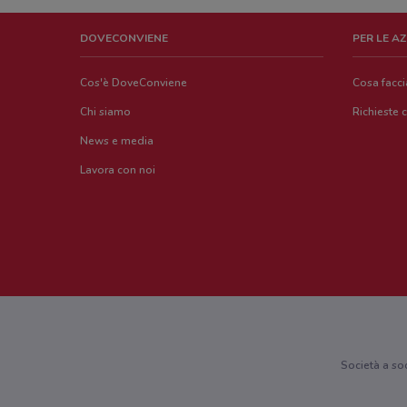
DOVECONVIENE
PER LE A
Cos'è DoveConviene
Cosa facc
Chi siamo
Richieste 
News e media
Lavora con noi
Società a so