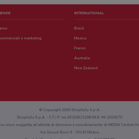
ZIENDE
INTERNATIONAL
iamo
Brazil
commerciali e marketing
Mexico
France
Australia
New Zealand
© Copyright 2026 Shopfully S.p.A.
Shopfully S.p.A. - C.F / P. Iva 03156531208 REA: MI-2029270
cio unico soggetta all’attività di direzione e coordinamento di MEDIA Central
Via Giosuè Borsi 9 - 20143 Milano