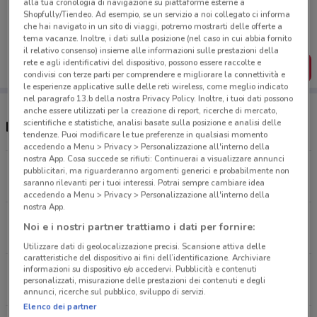
alla tua cronologia di navigazione su piattaforme esterne a
Porta DoveConviene sempre con te!
Shopfully/Tiendeo. Ad esempio, se un servizio a noi collegato ci informa
Puoi trovare le migliori offerte dei negozi vicino a te,
che hai navigato in un sito di viaggi, potremo mostrarti delle offerte a
salvarle e creare la tua lista del risparmio, comodamente
tema vacanze. Inoltre, i dati sulla posizione (nel caso in cui abbia fornito
dal tuo cellulare.
il relativo consenso) insieme alle informazioni sulle prestazioni della
rete e agli identificativi del dispositivo, possono essere raccolte e
SCARICA L’APP
condivisi con terze parti per comprendere e migliorare la connettività e
le esperienze applicative sulle delle reti wireless, come meglio indicato
nel paragrafo 13.b della nostra Privacy Policy. Inoltre, i tuoi dati possono
anche essere utilizzati per la creazione di report, ricerche di mercato,
scientifiche e statistiche, analisi basate sulla posizione e analisi delle
Negozi Fervi a Merate
tendenze. Puoi modificare le tue preferenze in qualsiasi momento
accedendo a Menu > Privacy > Personalizzazione all'interno della
nostra App. Cosa succede se rifiuti: Continuerai a visualizzare annunci
VIA MAZZINI, 8 Merate
pubblicitari, ma riguarderanno argomenti generici e probabilmente non
saranno rilevanti per i tuoi interessi. Potrai sempre cambiare idea
748 m
accedendo a Menu > Privacy > Personalizzazione all'interno della
nostra App.
VIA SPLUGA N.30/32 Cernusco Lombardone
Noi e i nostri partner trattiamo i dati per fornire:
830 m
Utilizzare dati di geolocalizzazione precisi. Scansione attiva delle
caratteristiche del dispositivo ai fini dell’identificazione. Archiviare
informazioni su dispositivo e/o accedervi. Pubblicità e contenuti
VIA NAZIONALE N. 31 Calco
personalizzati, misurazione delle prestazioni dei contenuti e degli
2.6 km
annunci, ricerche sul pubblico, sviluppo di servizi.
Elenco dei partner