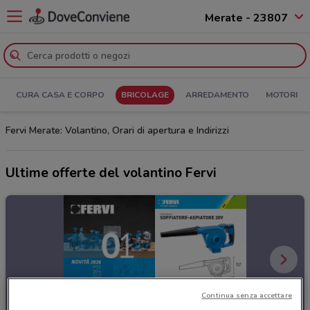
Merate - 23807
CURA CASA E CORPO
BRICOLAGE
ARREDAMENTO
MOTORI
Fervi Merate: Volantino, Orari di apertura e Indirizzi
Ultime offerte del volantino Fervi
Continua senza accettare