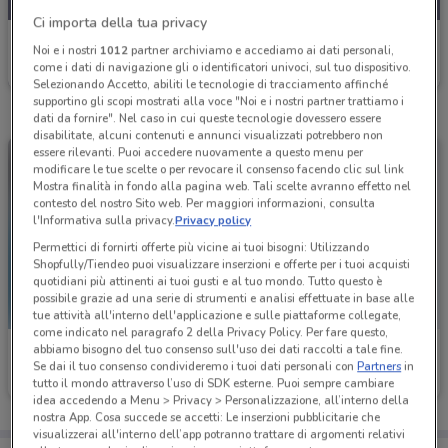
Ci importa della tua privacy
Fervi
Noi e i nostri
1012
partner archiviamo e accediamo ai dati personali,
come i dati di navigazione gli o identificatori univoci, sul tuo dispositivo.
Scade il 31/12
749 m
Selezionando Accetto, abiliti le tecnologie di tracciamento affinché
supportino gli scopi mostrati alla voce "Noi e i nostri partner trattiamo i
dati da fornire". Nel caso in cui queste tecnologie dovessero essere
disabilitate, alcuni contenuti e annunci visualizzati potrebbero non
essere rilevanti. Puoi accedere nuovamente a questo menu per
modificare le tue scelte o per revocare il consenso facendo clic sul link
Mostra finalità in fondo alla pagina web. Tali scelte avranno effetto nel
contesto del nostro Sito web. Per maggiori informazioni, consulta
l'Informativa sulla privacy.
Privacy policy
Permettici di fornirti offerte più vicine ai tuoi bisogni: Utilizzando
Shopfully/Tiendeo puoi visualizzare inserzioni e offerte per i tuoi acquisti
quotidiani più attinenti ai tuoi gusti e al tuo mondo. Tutto questo è
possibile grazie ad una serie di strumenti e analisi effettuate in base alle
tue attività all'interno dell'applicazione e sulle piattaforme collegate,
come indicato nel paragrafo 2 della Privacy Policy. Per fare questo,
abbiamo bisogno del tuo consenso sull'uso dei dati raccolti a tale fine.
Fervi
Fervi
Se dai il tuo consenso condivideremo i tuoi dati personali con
Partners
in
tutto il mondo attraverso l’uso di SDK esterne. Puoi sempre cambiare
Scade il 31/12
749 m
Scade il 31/12
749 m
idea accedendo a Menu > Privacy > Personalizzazione, all’interno della
nostra App. Cosa succede se accetti: Le inserzioni pubblicitarie che
visualizzerai all'interno dell’app potranno trattare di argomenti relativi