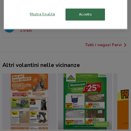
VIA DELLA TECNICA, 1 Osnago
3.5 km
Mostra finalità
Accetto
VIA MARCONI, 1576/1 Calusco D'adda
3.9 km
Tutti i negozi Fervi
Altri volantini nelle vicinanze
NUOVO