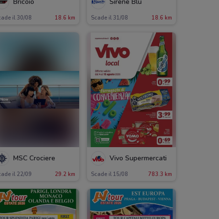
Bricoio
Sirene Blu
ade il 30/08
18.6 km
Scade il 31/08
18.6 km
MSC Crociere
Vivo Supermercati
ade il 22/09
29.2 km
Scade il 15/08
783.3 km