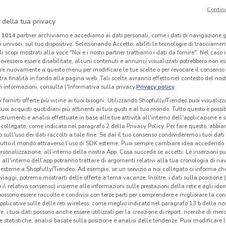
Contin
-1 GIORNO
-1 GIORNO
 della tua privacy
Famila Superstore
Famila
i
1014
partner archiviamo e accediamo ai dati personali, come i dati di navigazione g
ri univoci, sul tuo dispositivo. Selezionando Accetto, abiliti le tecnologie di tracciame
km
Scade domani
2.2 km
Scade domani
14.5 km
Sc
li scopi mostrati alla voce "Noi e i nostri partner trattiamo i dati da fornire". Nel caso 
ovessero essere disabilitate, alcuni contenuti e annunci visualizzati potrebbero non ess
re nuovamente a questo menu per modificare le tue scelte o per revocare il consenso
tra finalità in fondo alla pagina web. Tali scelte avranno effetto nel contesto del nost
 informazioni, consulta l'Informativa sulla privacy.
Privacy policy
i fornirti offerte più vicine ai tuoi bisogni: Utilizzando Shopfully/Tiendeo puoi visualizz
i tuoi acquisti quotidiani più attinenti ai tuoi gusti e al tuo mondo. Tutto questo è possi
 strumenti e analisi effettuate in base alle tue attività all'interno dell'applicazione e 
collegate, come indicato nel paragrafo 2 della Privacy Policy. Per fare questo, abbi
 sull'uso dei dati raccolti a tale fine. Se dai il tuo consenso condivideremo i tuoi dati
tutto il mondo attraverso l’uso di SDK esterne. Puoi sempre cambiare idea accedend
rsonalizzazione, all’interno della nostra App. Cosa succede se accetti: Le inserzioni pu
i all'interno dell’app potranno trattare di argomenti relativi alla tua cronologia di na
esterne a Shopfully/Tiendeo. Ad esempio, se un servizio a noi collegato ci informa ch
i viaggi, potremo mostrarti delle offerte a tema vacanze. Inoltre, i dati sulla posizione 
o il relativo consenso) insieme alle informazioni sulle prestazioni della rete e agli ident
Welcome Travel
Welcome Travel
 possono essere raccolte e condivisi con terze parti per comprendere e migliorare la conn
pplicative sulle delle reti wireless, come meglio indicato nel paragrafo 13.b della no
re, i tuoi dati possono anche essere utilizzati per la creazione di report, ricerche di mer
 m
Scade il 30/09
432 m
Scade il 30/09
432 m
Sc
 e statistiche, analisi basate sulla posizione e analisi delle tendenze. Puoi modificare l