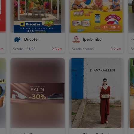
-1 GIORNO
Bricofer
Iperbimbo
km
Scade il 31/08
2.5 km
Scade domani
3.2 km
Sc