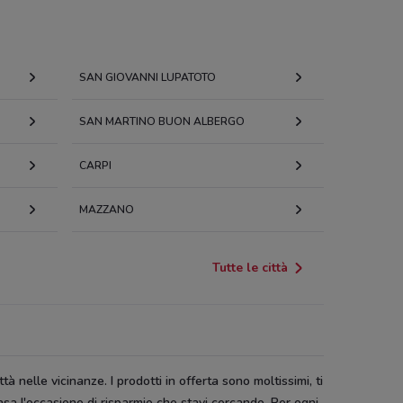
SAN GIOVANNI LUPATOTO
SAN MARTINO BUON ALBERGO
CARPI
MAZZANO
Tutte le città
tà nelle vicinanze. I prodotti in offerta sono moltissimi, ti
asa l'occasione di risparmio che stavi cercando. Per ogni