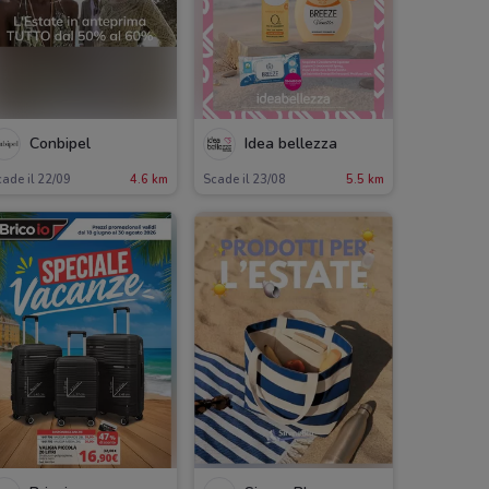
Conbipel
Idea bellezza
ade il 22/09
4.6 km
Scade il 23/08
5.5 km