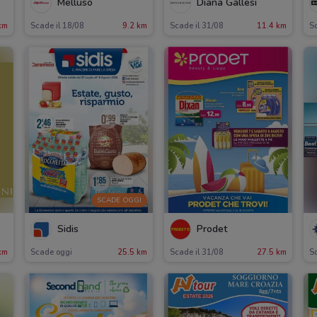
Melluso
Diana Gallesi
km
Scade il 18/08
9.2 km
Scade il 31/08
11.4 km
Sc
SCADE OGGI
Sidis
Prodet
km
Scade oggi
25.5 km
Scade il 31/08
27.5 km
Sc