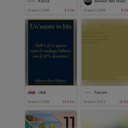
Kocca
Boxeur des Rues
Scade il 31/08
9.1 km
Scade il 22/09
9.2 
Ubik
Fazzini
Scade il 31/08
21.6 km
Scade il 31/12
21.8 