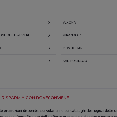
A
VERONA
ONE DELLE STIVIERE
MIRANDOLA
O
MONTICHIARI
SAN BONIFACIO
A: RISPARMIA CON DOVECONVIENE
le promozioni disponibili sui volantini e sui cataloghi dei negozi delle cit
 esigenze. Approfitta ora delle offerte presenti in volantino e porta a c