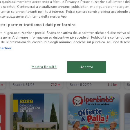
in qualsiasi momento accedendo a Menu > Privacy > Personalizzazione all'interno del
 se rifiuti: Continuerai a visualizzare annunci pubblicitari, ma riguarderanno argome
te non saranno rilevanti per i tuoi interessi. Potrai sempre cambiare idea accedendo
rsonalizzazione all'interno della nostra App.
stri partner trattiamo i dati per fornire:
ti di geolocalizzazione precisi. Scansione attiva delle caratteristiche del dispositivo ai 
icazione. Archiviare informazioni su dispositivo e/o accedervi. Pubblicità e contenuti per
delle prestazioni dei contenuti e degli annunci, ricerche sul pubblico, sviluppo di servi
partner
Mostra finalità
Accetto
Carrefour Market
Hervit
 m
Scade il 31/08
712 m
Scade il 22/09
1.1 km
S