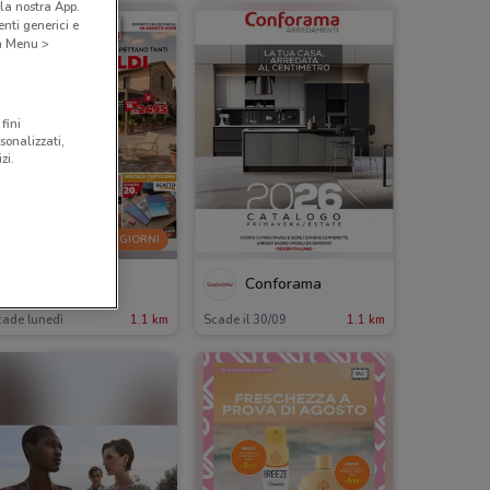
la nostra App.
nti generici e
 a Menu >
fini
sonalizzati,
zi.
-2 GIORNI
Conforama
Conforama
cade lunedì
1.1 km
Scade il 30/09
1.1 km