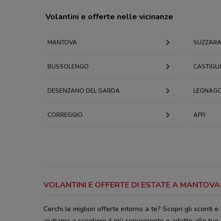
Volantini e offerte nelle vicinanze
MANTOVA
SUZZAR
BUSSOLENGO
CASTIGLI
DESENZANO DEL GARDA
LEGNAG
CORREGGIO
AFFI
VOLANTINI E OFFERTE DI ESTATE A MANTOV
Cerchi le migliori offerte intorno a te? Scopri gli sconti e 
aiutiamo a scegliere il più conveniente e adatto alle tue