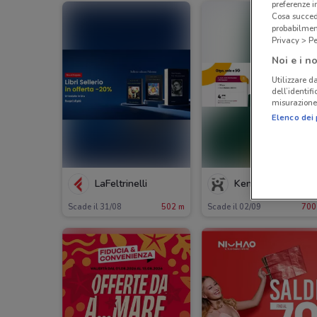
preferenze 
Cosa succede
probabilmen
Privacy > Pe
Noi e i no
Utilizzare da
dell’identif
misurazione 
Elenco dei 
LaFeltrinelli
Kena Mobile
Scade il 31/08
502 m
Scade il 02/09
700