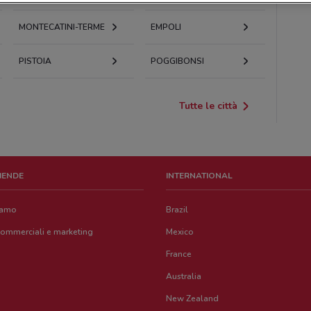
MONTECATINI-TERME
EMPOLI
PISTOIA
POGGIBONSI
Tutte le città
ZIENDE
INTERNATIONAL
iamo
Brazil
commerciali e marketing
Mexico
France
Australia
New Zealand