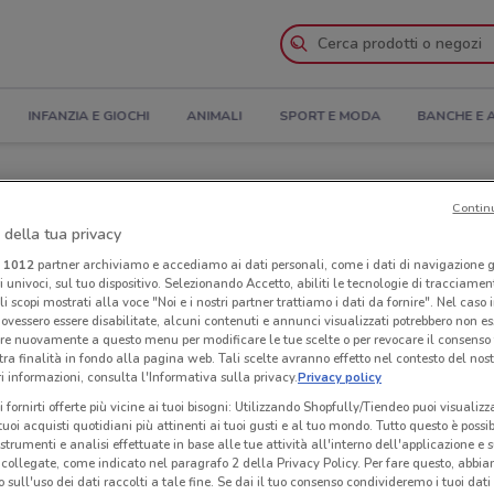
INFANZIA E GIOCHI
ANIMALI
SPORT E MODA
BANCHE E 
ra e Indirizzi
Contin
 della tua privacy
kem a Livorno
i
1012
partner archiviamo e accediamo ai dati personali, come i dati di navigazione g
ri univoci, sul tuo dispositivo. Selezionando Accetto, abiliti le tecnologie di tracciame
Neg
li scopi mostrati alla voce "Noi e i nostri partner trattiamo i dati da fornire". Nel caso 
ovessero essere disabilitate, alcuni contenuti e annunci visualizzati potrebbero non ess
re nuovamente a questo menu per modificare le tue scelte o per revocare il consenso
tra finalità in fondo alla pagina web. Tali scelte avranno effetto nel contesto del nost
 informazioni, consulta l'Informativa sulla privacy.
Privacy policy
i fornirti offerte più vicine ai tuoi bisogni: Utilizzando Shopfully/Tiendeo puoi visualizz
i tuoi acquisti quotidiani più attinenti ai tuoi gusti e al tuo mondo. Tutto questo è possi
 strumenti e analisi effettuate in base alle tue attività all'interno dell'applicazione e 
collegate, come indicato nel paragrafo 2 della Privacy Policy. Per fare questo, abbi
 sull'uso dei dati raccolti a tale fine. Se dai il tuo consenso condivideremo i tuoi dati