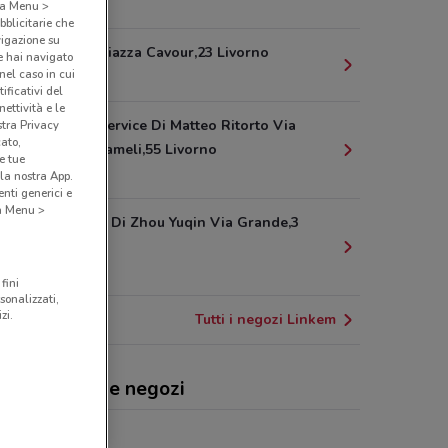
523 m
o a Menu >
bblicitarie che
vigazione su
Simphony Piazza Cavour,23 Livorno
e hai navigato
(nel caso in cui
624 m
ificativi del
ettività e le
Computer Service Di Matteo Ritorto Via
stra Privacy
cato,
Goffredo Mameli,55 Livorno
e tue
776 m
la nostra App.
nti generici e
 a Menu >
Tech Phone Di Zhou Yuqin Via Grande,3
Livorno
794 m
fini
sonalizzati,
zi.
Tutti i negozi Linkem
kem, offerte e negozi