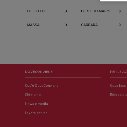
FUCECCHIO
FORTE DEI MARMI
MASSA
CARRARA
DOVECONVIENE
PER LE A
Cos'è DoveConviene
Cosa facc
Chi siamo
Richieste 
News e media
Lavora con noi