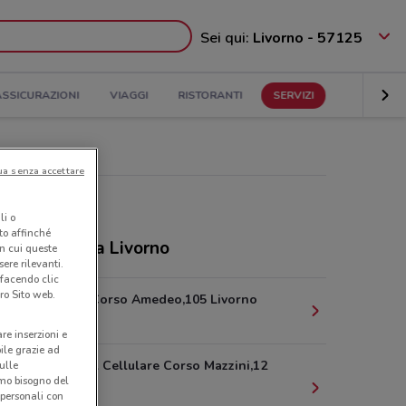
Sei qui:
Livorno - 57125
ASSICURAZIONI
VIAGGI
RISTORANTI
SERVIZI
ua senza accettare
li o
nto affinché
ozi Linkem a Livorno
in cui queste
ere rilevanti.
 facendo clic
ro Sito web.
Electronik Corso Amedeo,105 Livorno
332 m
are inserzioni e
bile grazie ad
Officina Del Cellulare Corso Mazzini,12
sulle
amo bisogno del
Livorno
 personali con