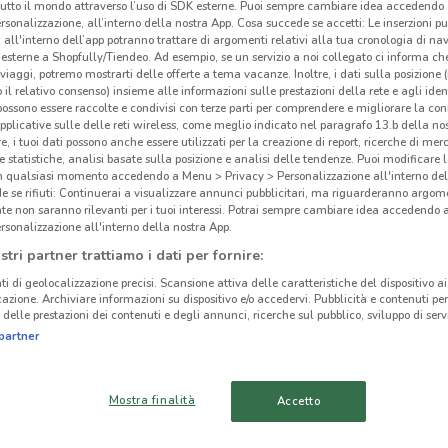
tutto il mondo attraverso l’uso di SDK esterne. Puoi sempre cambiare idea accedend
rsonalizzazione, all’interno della nostra App. Cosa succede se accetti: Le inserzioni pu
i all'interno dell’app potranno trattare di argomenti relativi alla tua cronologia di na
esterne a Shopfully/Tiendeo. Ad esempio, se un servizio a noi collegato ci informa ch
i viaggi, potremo mostrarti delle offerte a tema vacanze. Inoltre, i dati sulla posizione 
o il relativo consenso) insieme alle informazioni sulle prestazioni della rete e agli ident
 possono essere raccolte e condivisi con terze parti per comprendere e migliorare la conn
pplicative sulle delle reti wireless, come meglio indicato nel paragrafo 13.b della no
re, i tuoi dati possono anche essere utilizzati per la creazione di report, ricerche di mer
 e statistiche, analisi basate sulla posizione e analisi delle tendenze. Puoi modificare l
in qualsiasi momento accedendo a Menu > Privacy > Personalizzazione all'interno del
 se rifiuti: Continuerai a visualizzare annunci pubblicitari, ma riguarderanno argome
te non saranno rilevanti per i tuoi interessi. Potrai sempre cambiare idea accedendo
rsonalizzazione all'interno della nostra App.
stri partner trattiamo i dati per fornire:
332 m
ti di geolocalizzazione precisi. Scansione attiva delle caratteristiche del dispositivo ai 
icazione. Archiviare informazioni su dispositivo e/o accedervi. Pubblicità e contenuti per
delle prestazioni dei contenuti e degli annunci, ricerche sul pubblico, sviluppo di servi
cinanze
partner
Lin
CASCINA
PONTEDERA
Mostra finalità
Accetto
-
VIAREGGIO
PORCARI