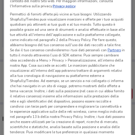
contesto del nostro Sito web. Per maggiori informazioni, consulta
l'Informativa sulla privacy.
Privacy policy
Permettici di fornirti offerte più vicine ai tuoi bisogni: Utilizzando
Shopfully/Tiendeo puoi visualizzare inserzioni e offerte per i tuoi acquisti
Ci dispiace, al momento non abbiamo pubblicato
quotidiani più attinenti ai tuoi gusti e al tuo mondo. Tutto questo è
possibile grazie ad una serie di strumenti e analisi effettuate in base alle
volantini nella tua zona. Riprova più tardi.
tue attività all'interno dell'applicazione e sulle piattaforme collegate,
come indicato nel paragrafo 2 della Privacy Policy. Per fare questo,
abbiamo bisogno del tuo consenso sull'uso dei dati raccolti a tale fine.
Se dai il tuo consenso condivideremo i tuoi dati personali con
Partners
in
tutto il mondo attraverso l’uso di SDK esterne. Puoi sempre cambiare
idea accedendo a Menu > Privacy > Personalizzazione, all’interno della
nostra App. Cosa succede se accetti: Le inserzioni pubblicitarie che
Porta DoveConviene sempre con te!
visualizzerai all'interno dell’app potranno trattare di argomenti relativi
Puoi trovare le migliori offerte dei negozi vicino a te,
alla tua cronologia di navigazione su piattaforme esterne a
salvarle e creare la tua lista del risparmio, comodamente
Shopfully/Tiendeo. Ad esempio, se un servizio a noi collegato ci informa
dal tuo cellulare.
che hai navigato in un sito di viaggi, potremo mostrarti delle offerte a
tema vacanze. Inoltre, i dati sulla posizione (nel caso in cui abbia fornito
SCARICA L’APP
il relativo consenso) insieme alle informazioni sulle prestazioni della
rete e agli identificativi del dispositivo, possono essere raccolte e
condivisi con terze parti per comprendere e migliorare la connettività e
le esperienze applicative sulle delle reti wireless, come meglio indicato
nel paragrafo 13.b della nostra Privacy Policy. Inoltre, i tuoi dati possono
Negozi Arborea a Livorno
anche essere utilizzati per la creazione di report, ricerche di mercato,
scientifiche e statistiche, analisi basate sulla posizione e analisi delle
tendenze. Puoi modificare le tue preferenze in qualsiasi momento