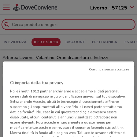
Livorno - 57125
IN EVIDENZA
IPER E SUPER
DISCOUNT
ELETTRONICA
ESTAT
Arborea Livorno: Volantino, Orari di apertura e Indirizzi
Continua senza accettare
Ultime offerte del volantino Arborea
Ci importa della tua privacy
Noi e i nostri
1012
partner archiviamo e accediamo ai dati personali,
come i dati di navigazione gli o identificatori univoci, sul tuo dispositivo.
Selezionando Accetto, abiliti le tecnologie di tracciamento affinché
supportino gli scopi mostrati alla voce "Noi e i nostri partner trattiamo i
dati da fornire". Nel caso in cui queste tecnologie dovessero essere
disabilitate, alcuni contenuti e annunci visualizzati potrebbero non
essere rilevanti. Puoi accedere nuovamente a questo menu per
modificare le tue scelte o per revocare il consenso facendo clic sul link
Mostra finalità in fondo alla pagina web. Tali scelte avranno effetto nel