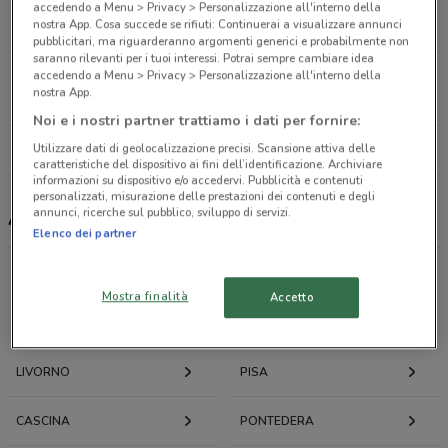
Viale Petrarca Livorno
accedendo a Menu > Privacy > Personalizzazione all'interno della
nostra App. Cosa succede se rifiuti: Continuerai a visualizzare annunci
712 m
CHIUSO
pubblicitari, ma riguarderanno argomenti generici e probabilmente non
saranno rilevanti per i tuoi interessi. Potrai sempre cambiare idea
accedendo a Menu > Privacy > Personalizzazione all'interno della
Pisa - Via Cisanello Pisa
nostra App.
20 km
CHIUSO
Noi e i nostri partner trattiamo i dati per fornire:
Utilizzare dati di geolocalizzazione precisi. Scansione attiva delle
Tutti i negozi Arborea
caratteristiche del dispositivo ai fini dell’identificazione. Archiviare
informazioni su dispositivo e/o accedervi. Pubblicità e contenuti
personalizzati, misurazione delle prestazioni dei contenuti e degli
annunci, ricerche sul pubblico, sviluppo di servizi.
Arborea, offerte e negozi
Elenco dei partner
Mostra finalità
Accetto
Offerte volantini e cataloghi per città nelle vicinanze
LIVORNO
PISA
CASCINA
PONTEDERA