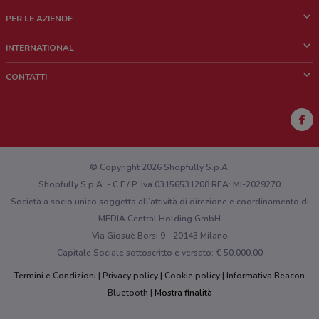
Cos'è DoveConviene
PER LE AZIENDE
Chi siamo
Cosa facciamo
INTERNATIONAL
News e media
Richieste commerciali e marketing
Brazil
CONTATTI
Lavora con noi
Mexico
Segnalazione punto vendita
France
Segnalazione Volantino
Australia
Hai un malfunzionamento sul web o sull'app?
New Zealand
© Copyright 2026 Shopfully S.p.A.
Shopfully S.p.A. - C.F / P. Iva 03156531208 REA: MI-2029270
Società a socio unico soggetta all’attività di direzione e coordinamento di
MEDIA Central Holding GmbH
Via Giosuè Borsi 9 - 20143 Milano
Capitale Sociale sottoscritto e versato: € 50.000,00
Termini e Condizioni
Privacy policy
Cookie policy
Informativa Beacon
Bluetooth
Mostra finalità