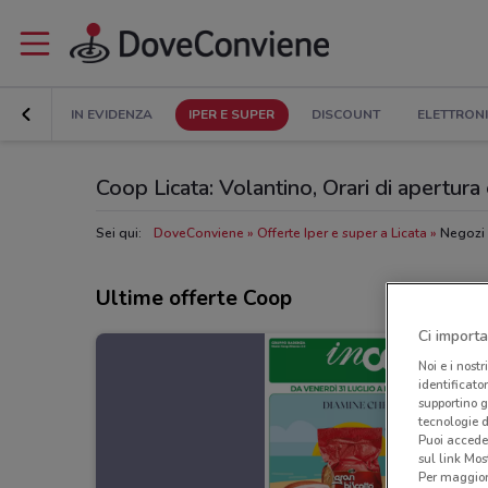
IN EVIDENZA
IPER E SUPER
DISCOUNT
ELETTRON
Coop Licata: Volantino, Orari di apertura e
Sei qui:
DoveConviene
Offerte Iper e super a Licata
Negozi 
Ultime offerte Coop
Ci importa
Noi e i nostr
identificato
supportino g
tecnologie d
Puoi accede
sul link Mos
Per maggiori