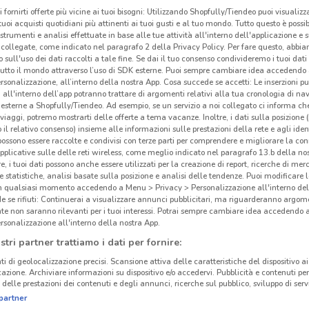
i fornirti offerte più vicine ai tuoi bisogni: Utilizzando Shopfully/Tiendeo puoi visualizz
i tuoi acquisti quotidiani più attinenti ai tuoi gusti e al tuo mondo. Tutto questo è possi
 strumenti e analisi effettuate in base alle tue attività all'interno dell'applicazione e 
collegate, come indicato nel paragrafo 2 della Privacy Policy. Per fare questo, abbi
 sull'uso dei dati raccolti a tale fine. Se dai il tuo consenso condivideremo i tuoi dati
tutto il mondo attraverso l’uso di SDK esterne. Puoi sempre cambiare idea accedend
rsonalizzazione, all’interno della nostra App. Cosa succede se accetti: Le inserzioni pu
i all'interno dell’app potranno trattare di argomenti relativi alla tua cronologia di na
esterne a Shopfully/Tiendeo. Ad esempio, se un servizio a noi collegato ci informa ch
i viaggi, potremo mostrarti delle offerte a tema vacanze. Inoltre, i dati sulla posizione 
o il relativo consenso) insieme alle informazioni sulle prestazioni della rete e agli ident
 possono essere raccolte e condivisi con terze parti per comprendere e migliorare la conn
pplicative sulle delle reti wireless, come meglio indicato nel paragrafo 13.b della no
re, i tuoi dati possono anche essere utilizzati per la creazione di report, ricerche di mer
 e statistiche, analisi basate sulla posizione e analisi delle tendenze. Puoi modificare l
971 m
in qualsiasi momento accedendo a Menu > Privacy > Personalizzazione all'interno del
 se rifiuti: Continuerai a visualizzare annunci pubblicitari, ma riguarderanno argome
te non saranno rilevanti per i tuoi interessi. Potrai sempre cambiare idea accedendo
rsonalizzazione all'interno della nostra App.
Gli
stri partner trattiamo i dati per fornire:
neg
ti di geolocalizzazione precisi. Scansione attiva delle caratteristiche del dispositivo ai 
icazione. Archiviare informazioni su dispositivo e/o accedervi. Pubblicità e contenuti per
delle prestazioni dei contenuti e degli annunci, ricerche sul pubblico, sviluppo di servi
Coop 
partner
34/36