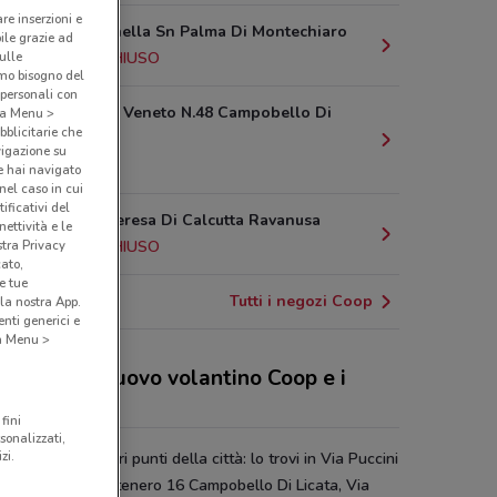
are inserzioni e
Via Campanella Sn Palma Di Montechiaro
bile grazie ad
sulle
17.5 km
CHIUSO
amo bisogno del
 personali con
Via Vittorio Veneto N.48 Campobello Di
o a Menu >
bblicitarie che
Licata
vigazione su
18 km
e hai navigato
(nel caso in cui
ificativi del
Via Maria Teresa Di Calcutta Ravanusa
ettività e le
stra Privacy
18.5 km
CHIUSO
cato,
e tue
Tutti i negozi Coop
la nostra App.
nti generici e
 a Menu >
 sconti del nuovo volantino Coop e i
ozi
fini
sonalizzati,
zi.
è presente in vari punti della città: lo trovi in Via Puccini
 Licata, Via Montenero 16 Campobello Di Licata, Via