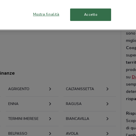
Camp
N.48 
Mostra finalità
Accetto
Rava
N.9 R
sono 
migli
Coo
supe
terri
prodo
cinanze
su
D
sempr
AGRIGENTO
CALTANISSETTA
deter
risp
ENNA
RAGUSA
Risp
TERMINI IMERESE
BIANCAVILLA
Scop
di q
BELPASSO
AVOLA
l’amb