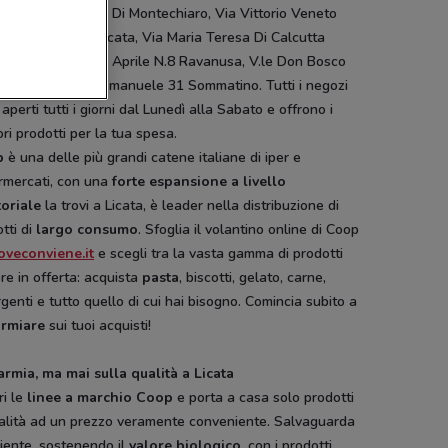
anella Sn Palma Di Montechiaro, Via Vittorio Veneto
Campobello Di Licata, Via Maria Teresa Di Calcutta
nusa, Piazza XXv Aprile N.8 Ravanusa, V.le Don Bosco
iesi, Piazza Vitt.Emanuele 31 Sommatino. Tutti i negozi
aperti tutti i giorni dal Lunedì alla Sabato e offrono i
ori prodotti per la tua spesa.
p
è una delle più grandi catene italiane di iper e
rmercati, con una
forte espansione a livello
toriale
la trovi a Licata, è leader nella distribuzione di
tti di
largo consumo
. Sfoglia il volantino online di Coop
oveconviene.it
e scegli tra la vasta gamma di prodotti
e in offerta: acquista
pasta
, biscotti, gelato, carne,
genti e tutto quello di cui hai bisogno. Comincia subito a
armiare
sui tuoi acquisti!
armia, ma mai sulla qualità a Licata
ri le
linee a marchio Coop
e porta a casa solo prodotti
ualità ad un prezzo veramente conveniente. Salvaguarda
iente, sostenendo il
valore biologico
, con i prodotti