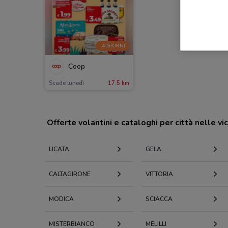
-4 GIORNI
Coop
Scade lunedì
17.5 km
Offerte volantini e cataloghi per città nelle vi
LICATA
GELA
CALTAGIRONE
VITTORIA
MODICA
SCIACCA
MISTERBIANCO
MELILLI