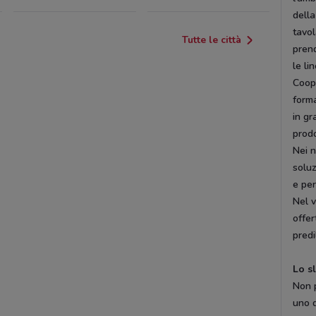
dell
tavol
Tutte le città
prend
le li
Coop 
form
in gr
prodo
Nei 
soluz
e per
Nel 
offer
predi
Lo s
Non p
uno d