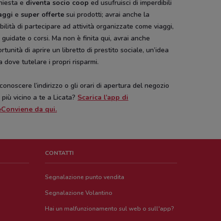
chiesta e
diventa socio coop
ed usufruisci di imperdibili
aggi
e
super offerte
sui prodotti; avrai anche la
bilità di partecipare ad attività organizzate come viaggi,
e guidate o corsi. Ma non è finita qui, avrai anche
ortunità di aprire un libretto di prestito sociale, un’idea
a dove tutelare i propri risparmi.
conoscere l’indirizzo o gli orari di apertura del negozio
più vicino a te a Licata?
Scarica l’app di
Conviene da qui.
CONTATTI
Segnalazione punto vendita
Segnalazione Volantino
Hai un malfunzionamento sul web o sull'app?