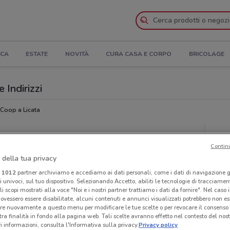
ICA
ESTATE
NOVITÀ
CURA CASA E CORPO
BRICOLAGE
 Indirizzi
Coop a Licata
Ora
Contin
 della tua privacy
i
1012
partner archiviamo e accediamo ai dati personali, come i dati di navigazione g
ri univoci, sul tuo dispositivo. Selezionando Accetto, abiliti le tecnologie di tracciame
li scopi mostrati alla voce "Noi e i nostri partner trattiamo i dati da fornire". Nel caso 
ovessero essere disabilitate, alcuni contenuti e annunci visualizzati potrebbero non ess
re nuovamente a questo menu per modificare le tue scelte o per revocare il consenso
tra finalità in fondo alla pagina web. Tali scelte avranno effetto nel contesto del nost
 informazioni, consulta l'Informativa sulla privacy.
Privacy policy