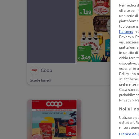
Permettici d
offerte per 
una serie di
piattaforme 
tuo consenso
Partners
in 
Privacy > Pe
visualizzera
piattaforme 
in un sito d
abbia fornit
dispositivo,
esperienze a
Coop
Policy. Inolt
scientifiche
Scade lunedì
preferenze 
Cosa succede
probabilmen
Privacy > Pe
Noi e i no
Utilizzare da
dell’identif
misurazione 
Elenco dei 