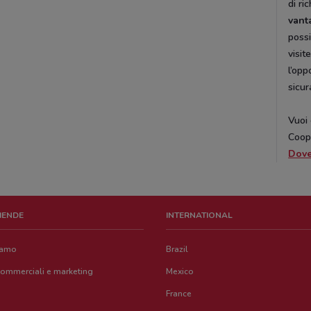
di ri
vant
possi
visit
l’opp
sicur
Vuoi 
Coop 
Dove
ZIENDE
INTERNATIONAL
iamo
Brazil
commerciali e marketing
Mexico
France