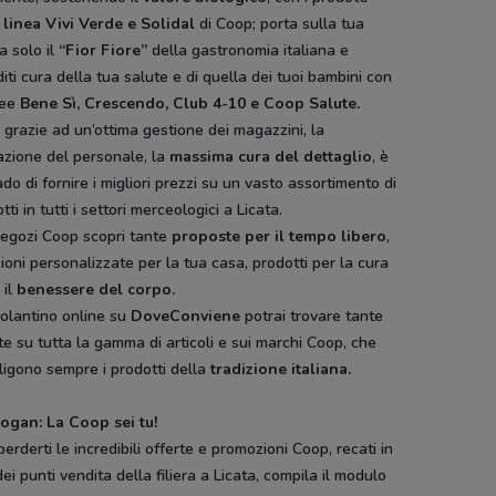
a
linea Vivi Verde e Solidal
di Coop; porta sulla tua
a solo il
“Fior Fiore”
della gastronomia italiana e
iti cura della tua salute e di quella dei tuoi bambini con
nee
Bene Sì, Crescendo, Club 4-10 e Coop Salute.
grazie ad un’ottima gestione dei magazzini, la
azione del personale, la
massima cura del dettaglio
, è
ado di fornire i migliori prezzi su un vasto assortimento di
tti in tutti i settori merceologici a Licata.
negozi Coop scopri tante
proposte per il tempo libero
,
ioni personalizzate per la tua casa, prodotti per la cura
 il
benessere del corpo.
volantino online su
DoveConviene
potrai trovare tante
te su tutta la gamma di articoli e sui marchi Coop, che
ligono sempre i prodotti della
tradizione italiana.
logan: La Coop sei tu!
erderti le incredibili offerte e promozioni Coop, recati in
ei punti vendita della filiera a Licata, compila il modulo