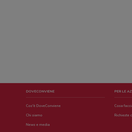
DOVECONVIENE
PER LE A
Cos'è DoveConviene
Cosa facc
Chi siamo
Richieste 
News e media