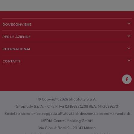
DOVECONVIENE
Cos'è DoveConviene
PER LE AZIENDE
Chi siamo
Cosa facciamo
INTERNATIONAL
News e media
Richieste commerciali e marketing
Brazil
CONTATTI
Lavora con noi
Mexico
Segnalazione punto vendita
France
Segnalazione Volantino
Australia
Hai un malfunzionamento sul web o sull'app?
New Zealand
© Copyright 2026 Shopfully S.p.A.
Shopfully S.p.A. - C.F / P. Iva 03156531208 REA: MI-2029270
Società a socio unico soggetta all’attività di direzione e coordinamento di
MEDIA Central Holding GmbH
Via Giosuè Borsi 9 - 20143 Milano