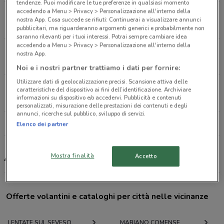
tendenze. Puoi modificare le tue preferenze in qualsiasi momento
accedendo a Menu > Privacy > Personalizzazione all'interno della
Via F. Turati, 111 Cerro Maggiore
nostra App. Cosa succede se rifiuti: Continuerai a visualizzare annunci
16.4 km
pubblicitari, ma riguarderanno argomenti generici e probabilmente non
saranno rilevanti per i tuoi interessi. Potrai sempre cambiare idea
accedendo a Menu > Privacy > Personalizzazione all'interno della
Via Don Giovanni Minzoni, 41 Concorezzo
nostra App.
19.7 km
Noi e i nostri partner trattiamo i dati per fornire:
Utilizzare dati di geolocalizzazione precisi. Scansione attiva delle
Via Achille, 4 angolo Via Fetonte Milano
caratteristiche del dispositivo ai fini dell’identificazione. Archiviare
informazioni su dispositivo e/o accedervi. Pubblicità e contenuti
22.1 km
personalizzati, misurazione delle prestazioni dei contenuti e degli
annunci, ricerche sul pubblico, sviluppo di servizi.
Tutti i negozi American Graffiti
Elenco dei partner
Mostra finalità
American Graffiti, offerte e ristoranti
Accetto
Offerte volantini e cataloghi per città nelle vicinanze
LENTATE SUL SEVESO
MARIANO COMENSE