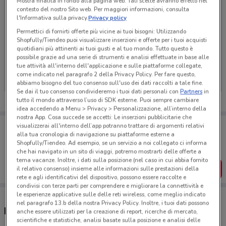
Mostra finalità in fondo alla pagina web. Tali scelte avranno effetto nel
contesto del nostro Sito web. Per maggiori informazioni, consulta
l'Informativa sulla privacy.
Privacy policy
Permettici di fornirti offerte più vicine ai tuoi bisogni: Utilizzando
Shopfully/Tiendeo puoi visualizzare inserzioni e offerte per i tuoi acquisti
quotidiani più attinenti ai tuoi gusti e al tuo mondo. Tutto questo è
Ci dispiace, al momento non abbiamo pubblicato
possibile grazie ad una serie di strumenti e analisi effettuate in base alle
volantini nella tua zona. Riprova più tardi.
tue attività all'interno dell'applicazione e sulle piattaforme collegate,
come indicato nel paragrafo 2 della Privacy Policy. Per fare questo,
abbiamo bisogno del tuo consenso sull'uso dei dati raccolti a tale fine.
Se dai il tuo consenso condivideremo i tuoi dati personali con
Partners
in
tutto il mondo attraverso l’uso di SDK esterne. Puoi sempre cambiare
idea accedendo a Menu > Privacy > Personalizzazione, all’interno della
nostra App. Cosa succede se accetti: Le inserzioni pubblicitarie che
Porta DoveConviene sempre con te!
visualizzerai all'interno dell’app potranno trattare di argomenti relativi
Puoi trovare le migliori offerte dei negozi vicino a te,
alla tua cronologia di navigazione su piattaforme esterne a
salvarle e creare la tua lista del risparmio, comodamente
Shopfully/Tiendeo. Ad esempio, se un servizio a noi collegato ci informa
dal tuo cellulare.
che hai navigato in un sito di viaggi, potremo mostrarti delle offerte a
tema vacanze. Inoltre, i dati sulla posizione (nel caso in cui abbia fornito
SCARICA L’APP
il relativo consenso) insieme alle informazioni sulle prestazioni della
rete e agli identificativi del dispositivo, possono essere raccolte e
condivisi con terze parti per comprendere e migliorare la connettività e
le esperienze applicative sulle delle reti wireless, come meglio indicato
nel paragrafo 13.b della nostra Privacy Policy. Inoltre, i tuoi dati possono
Ristoranti American Graffiti nelle vicinanze
anche essere utilizzati per la creazione di report, ricerche di mercato,
scientifiche e statistiche, analisi basate sulla posizione e analisi delle