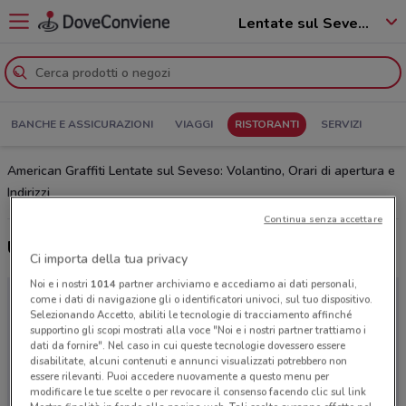
Lentate sul Seveso - 20823
BANCHE E ASSICURAZIONI
VIAGGI
RISTORANTI
SERVIZI
American Graffiti Lentate sul Seveso: Volantino, Orari di apertura e
Indirizzi
Continua senza accettare
Ultime offerte del volantino American Graffiti
Ci importa della tua privacy
Noi e i nostri
1014
partner archiviamo e accediamo ai dati personali,
come i dati di navigazione gli o identificatori univoci, sul tuo dispositivo.
Selezionando Accetto, abiliti le tecnologie di tracciamento affinché
supportino gli scopi mostrati alla voce "Noi e i nostri partner trattiamo i
dati da fornire". Nel caso in cui queste tecnologie dovessero essere
disabilitate, alcuni contenuti e annunci visualizzati potrebbero non
essere rilevanti. Puoi accedere nuovamente a questo menu per
modificare le tue scelte o per revocare il consenso facendo clic sul link