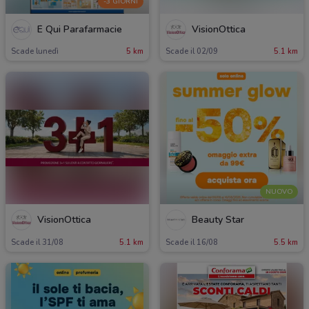
-3 GIORNI
É Qui Parafarmacie
VisionOttica
Scade lunedì
5 km
Scade il 02/09
5.1 km
NUOVO
VisionOttica
Beauty Star
Scade il 31/08
5.1 km
Scade il 16/08
5.5 km