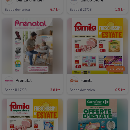
Iper La grande i
Bimbo Store
Scade domenica
6.7 km
Scade il 26/08
1.8 km
-2 GIORNI
Prenatal
Famila
Scade il 17/08
3.8 km
Scade domenica
6.5 km