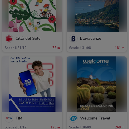
Città del Sole
Bluvacanze
Scade il 31/12
76 m
Scade il 31/08
181 m
TIM
Welcome Travel
Scade il 31/12
198 m
Scade il 30/09
269 m