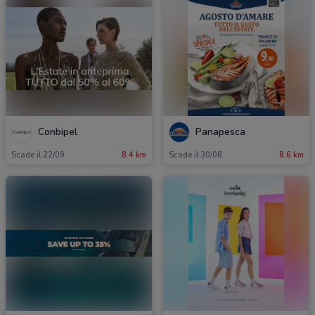
Conbipel
Panapesca
Scade il 22/09
8.4 km
Scade il 30/08
8.6 km