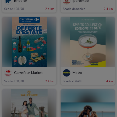
Bricofer
Iperbimbo
Scade il 31/08
2.4 km
Scade domenica
2.4 km
Carrefour Market
Metro
Scade il 31/08
2.4 km
Scade il 26/08
3.4 km