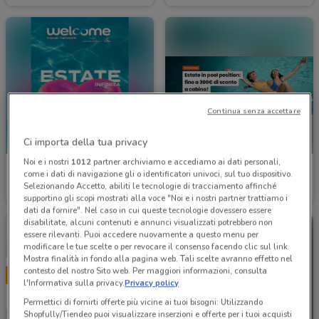
Continua senza accettare
Ci importa della tua privacy
Noi e i nostri
1012
partner archiviamo e accediamo ai dati personali,
Welcome Travel
Costa Crociere
come i dati di navigazione gli o identificatori univoci, sul tuo dispositivo.
Selezionando Accetto, abiliti le tecnologie di tracciamento affinché
Scade il 30/09
269 m
Scade il 22/09
269 m
supportino gli scopi mostrati alla voce "Noi e i nostri partner trattiamo i
dati da fornire". Nel caso in cui queste tecnologie dovessero essere
disabilitate, alcuni contenuti e annunci visualizzati potrebbero non
essere rilevanti. Puoi accedere nuovamente a questo menu per
modificare le tue scelte o per revocare il consenso facendo clic sul link
Mostra finalità in fondo alla pagina web. Tali scelte avranno effetto nel
contesto del nostro Sito web. Per maggiori informazioni, consulta
l'Informativa sulla privacy.
Privacy policy
Permettici di fornirti offerte più vicine ai tuoi bisogni: Utilizzando
Shopfully/Tiendeo puoi visualizzare inserzioni e offerte per i tuoi acquisti