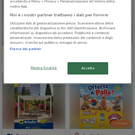
accedendo a Menu > Privacy > Personalizzazione all'interno della
nostra App.
Noi e i nostri partner trattiamo i dati per fornire:
Utilizzare dati di geolocalizzazione precisi. Scansione attiva delle
caratteristiche del dispositivo ai fini dell’identificazione. Archiviare
informazioni su dispositivo e/o accedervi. Pubblicità e contenuti
personalizzati, misurazione delle prestazioni dei contenuti e degli
-2 GIORNI
annunci, ricerche sul pubblico, sviluppo di servizi.
Elenco dei partner
Marionnaud
Diana Gallesi
Scade domenica
2 km
Scade il 31/08
2.1 km
Mostra finalità
Accetto
-2 GIORNI