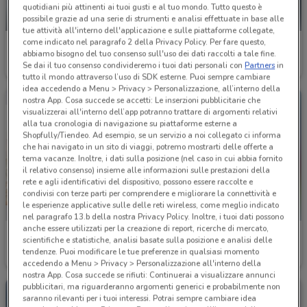
quotidiani più attinenti ai tuoi gusti e al tuo mondo. Tutto questo è
possibile grazie ad una serie di strumenti e analisi effettuate in base alle
NUOVO
tue attività all'interno dell'applicazione e sulle piattaforme collegate,
come indicato nel paragrafo 2 della Privacy Policy. Per fare questo,
Kena Mobile
Ubik
abbiamo bisogno del tuo consenso sull'uso dei dati raccolti a tale fine.
Se dai il tuo consenso condivideremo i tuoi dati personali con
Partners
in
Scade il 02/09
299 m
Scade il 31/08
300 m
tutto il mondo attraverso l’uso di SDK esterne. Puoi sempre cambiare
idea accedendo a Menu > Privacy > Personalizzazione, all’interno della
nostra App. Cosa succede se accetti: Le inserzioni pubblicitarie che
visualizzerai all'interno dell’app potranno trattare di argomenti relativi
alla tua cronologia di navigazione su piattaforme esterne a
Shopfully/Tiendeo. Ad esempio, se un servizio a noi collegato ci informa
che hai navigato in un sito di viaggi, potremo mostrarti delle offerte a
tema vacanze. Inoltre, i dati sulla posizione (nel caso in cui abbia fornito
il relativo consenso) insieme alle informazioni sulle prestazioni della
rete e agli identificativi del dispositivo, possono essere raccolte e
condivisi con terze parti per comprendere e migliorare la connettività e
le esperienze applicative sulle delle reti wireless, come meglio indicato
nel paragrafo 13.b della nostra Privacy Policy. Inoltre, i tuoi dati possono
anche essere utilizzati per la creazione di report, ricerche di mercato,
Hervit
Prodet
scientifiche e statistiche, analisi basate sulla posizione e analisi delle
tendenze. Puoi modificare le tue preferenze in qualsiasi momento
Scade il 22/09
904 m
Scade il 31/08
1.8 km
accedendo a Menu > Privacy > Personalizzazione all'interno della
nostra App. Cosa succede se rifiuti: Continuerai a visualizzare annunci
pubblicitari, ma riguarderanno argomenti generici e probabilmente non
saranno rilevanti per i tuoi interessi. Potrai sempre cambiare idea