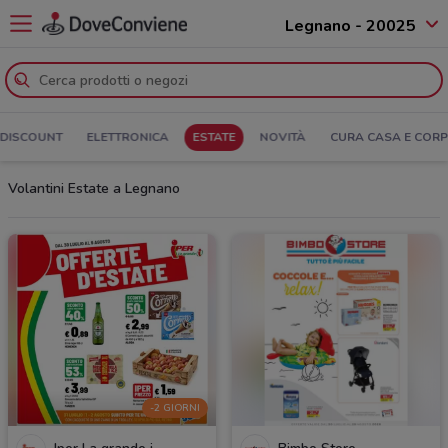
Legnano - 20025
DISCOUNT
ELETTRONICA
ESTATE
NOVITÀ
CURA CASA E COR
Volantini Estate a Legnano
-2 GIORNI