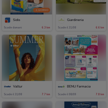
-1 GIORNO
Sidis
Giardineria
Scade domani
6.3 km
Scade il 31/08
6.6 km
Valtur
BENU Farmacia
Scade il 31/08
7.7 km
Scade il 08/09
7.8 km