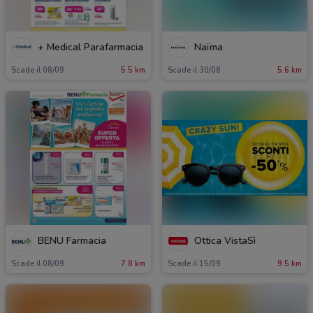
+ Medical Parafarmacia
Naïma
Scade il 08/09
5.5 km
Scade il 30/08
5.6 km
BENU Farmacia
Ottica VistaSì
Scade il 08/09
7.8 km
Scade il 15/09
9.5 km