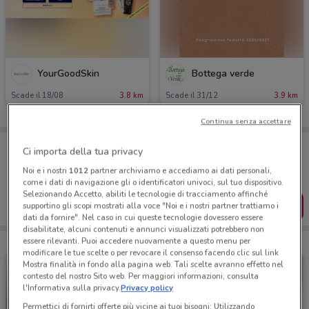
YourGoodSkin
Bottega verde
Scade il 18/08
3.8 km
Scade il 31/12
3.9 km
Continua senza accettare
Porta DoveConviene sempre con te!
Ci importa della tua privacy
Puoi trovare le migliori offerte dei negozi vicino a te,
salvarle e creare la tua lista del risparmio, comodamente
Noi e i nostri
1012
partner archiviamo e accediamo ai dati personali,
dal tuo cellulare.
come i dati di navigazione gli o identificatori univoci, sul tuo dispositivo.
Selezionando Accetto, abiliti le tecnologie di tracciamento affinché
SCARICA L’APP
supportino gli scopi mostrati alla voce "Noi e i nostri partner trattiamo i
dati da fornire". Nel caso in cui queste tecnologie dovessero essere
disabilitate, alcuni contenuti e annunci visualizzati potrebbero non
essere rilevanti. Puoi accedere nuovamente a questo menu per
modificare le tue scelte o per revocare il consenso facendo clic sul link
Mostra finalità in fondo alla pagina web. Tali scelte avranno effetto nel
contesto del nostro Sito web. Per maggiori informazioni, consulta
l'Informativa sulla privacy.
Privacy policy
Permettici di fornirti offerte più vicine ai tuoi bisogni: Utilizzando