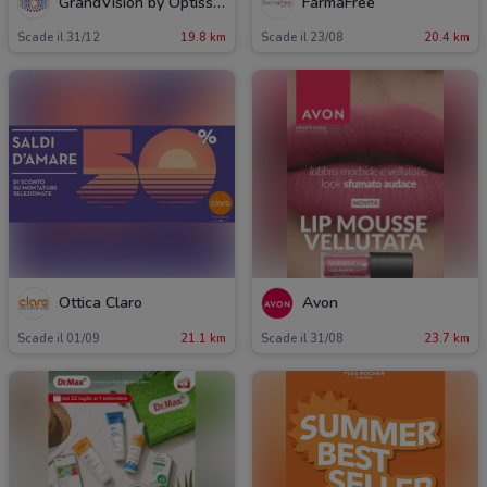
GrandVision by Optissimo
FarmaFree
Scade il 31/12
19.8 km
Scade il 23/08
20.4 km
Ottica Claro
Avon
Scade il 01/09
21.1 km
Scade il 31/08
23.7 km