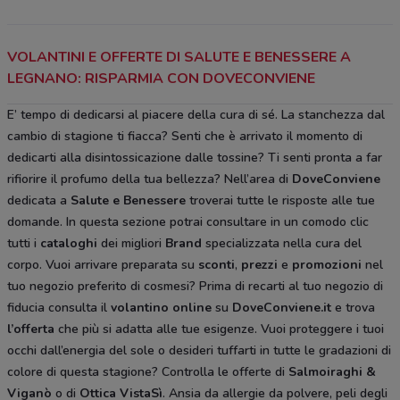
VOLANTINI E OFFERTE DI SALUTE E BENESSERE A
LEGNANO: RISPARMIA CON DOVECONVIENE
E’ tempo di dedicarsi al piacere della cura di sé. La stanchezza dal
cambio di stagione ti fiacca? Senti che è arrivato il momento di
dedicarti alla disintossicazione dalle tossine? Ti senti pronta a far
rifiorire il profumo della tua bellezza? Nell’area di
DoveConviene
dedicata a
Salute e Benessere
troverai tutte le risposte alle tue
domande. In questa sezione potrai consultare in un comodo clic
tutti i
cataloghi
dei migliori
Brand
specializzata nella cura del
corpo. Vuoi arrivare preparata su
sconti
,
prezzi
e
promozioni
nel
tuo negozio preferito di cosmesi? Prima di recarti al tuo negozio di
fiducia consulta il
volantino online
su
DoveConviene.it
e trova
l’offerta
che più si adatta alle tue esigenze. Vuoi proteggere i tuoi
occhi dall’energia del sole o desideri tuffarti in tutte le gradazioni di
colore di questa stagione? Controlla le offerte di
Salmoiraghi &
Viganò
o di
Ottica VistaSì
. Ansia da allergie da polvere, peli degli