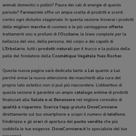
animali domestici o pollini? Paura dei cali di energie di questo
periodo?
Farmacrimi
offre un ampia scelta di prodotti e sconti
contro ogni disturbo stagionale. In questa sezione troverai i prodotti
delle
migliori marche
di cosmesi e le più vantaggiose
offerte
:
trattamenti viso e profumi di
l’Occitane
, le linee complete per la
bellezza del viso, della persona, del corpo e dei capelli di
L’Erbolario
, tutti i
prodotti naturali
per il trucco e la pulizia della
pelle del fondatore della
Cosmétique Vegétale
Yves Rocher
.
Questa nuova pagina sarà dedicata tanto a
Lei
quanto a
Lui
perché ormai la nuova attenzione dei maschietti alla cura del
proprio lato estetico non si può più nascondere. L’obbiettivo di
questa sezione è garantire un ampio
catalogo online
di prodotti
finalizzati alla
Salute e al Benessere
nel migliore connubio di
qualità e risparmio
.
Scarica l'app
gratuita
DoveConviene
direttamente sul tuo smartphone e scopri il numero di
telefono
,
l'indirizzo
e gli
orari
di apertura del
punto vendita
che più
soddisfa le tue esigenze.
DoveConviene.it
lo specialista del tuo