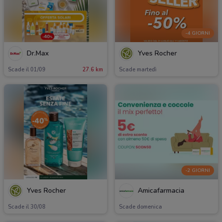
-4 GIORNI
Dr.Max
Yves Rocher
Scade il 01/09
27.6 km
Scade martedì
-2 GIORNI
Yves Rocher
Amicafarmacia
Scade il 30/08
Scade domenica