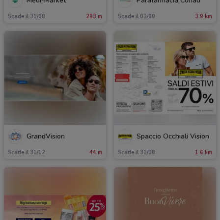
Medi-Market
Parafarmacia Conad
Scade il 31/08
293 m
Scade il 03/09
3.9 km
GrandVision
Spaccio Occhiali Vision
Scade il 31/12
44 m
Scade il 31/08
1.6 km