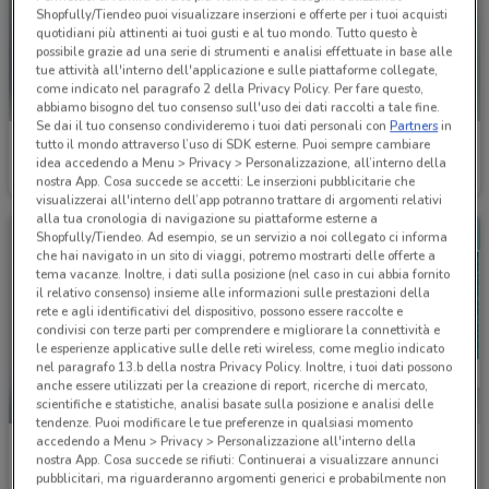
Shopfully/Tiendeo puoi visualizzare inserzioni e offerte per i tuoi acquisti
quotidiani più attinenti ai tuoi gusti e al tuo mondo. Tutto questo è
possibile grazie ad una serie di strumenti e analisi effettuate in base alle
tue attività all'interno dell'applicazione e sulle piattaforme collegate,
come indicato nel paragrafo 2 della Privacy Policy. Per fare questo,
abbiamo bisogno del tuo consenso sull'uso dei dati raccolti a tale fine.
Se dai il tuo consenso condivideremo i tuoi dati personali con
Partners
in
Bottega verde
Club Salute
tutto il mondo attraverso l’uso di SDK esterne. Puoi sempre cambiare
idea accedendo a Menu > Privacy > Personalizzazione, all’interno della
nostra App. Cosa succede se accetti: Le inserzioni pubblicitarie che
Scade il 31/12
3.9 km
Scade il 31/08
4.6 km
visualizzerai all'interno dell’app potranno trattare di argomenti relativi
alla tua cronologia di navigazione su piattaforme esterne a
Shopfully/Tiendeo. Ad esempio, se un servizio a noi collegato ci informa
che hai navigato in un sito di viaggi, potremo mostrarti delle offerte a
tema vacanze. Inoltre, i dati sulla posizione (nel caso in cui abbia fornito
il relativo consenso) insieme alle informazioni sulle prestazioni della
rete e agli identificativi del dispositivo, possono essere raccolte e
condivisi con terze parti per comprendere e migliorare la connettività e
le esperienze applicative sulle delle reti wireless, come meglio indicato
nel paragrafo 13.b della nostra Privacy Policy. Inoltre, i tuoi dati possono
anche essere utilizzati per la creazione di report, ricerche di mercato,
scientifiche e statistiche, analisi basate sulla posizione e analisi delle
-3 GIORNI
tendenze. Puoi modificare le tue preferenze in qualsiasi momento
accedendo a Menu > Privacy > Personalizzazione all'interno della
É Qui Parafarmacie
VisionOttica
nostra App. Cosa succede se rifiuti: Continuerai a visualizzare annunci
pubblicitari, ma riguarderanno argomenti generici e probabilmente non
Scade lunedì
5 km
Scade il 02/09
5.1 km