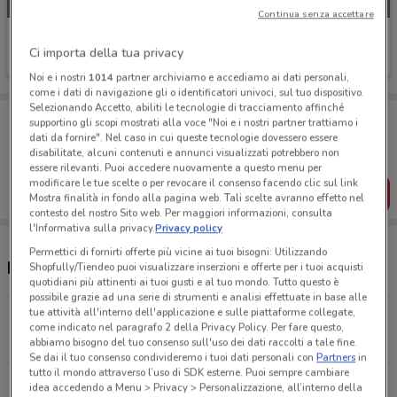
Continua senza accettare
Amico Shop
Ci importa della tua privacy
Scade il 31/08
9.1 km
Noi e i nostri
1014
partner archiviamo e accediamo ai dati personali,
come i dati di navigazione gli o identificatori univoci, sul tuo dispositivo.
Selezionando Accetto, abiliti le tecnologie di tracciamento affinché
Porta DoveConviene sempre con te!
supportino gli scopi mostrati alla voce "Noi e i nostri partner trattiamo i
Puoi trovare le migliori offerte dei negozi vicino a te,
dati da fornire". Nel caso in cui queste tecnologie dovessero essere
salvarle e creare la tua lista del risparmio, comodamente
disabilitate, alcuni contenuti e annunci visualizzati potrebbero non
dal tuo cellulare.
essere rilevanti. Puoi accedere nuovamente a questo menu per
modificare le tue scelte o per revocare il consenso facendo clic sul link
SCARICA L’APP
Mostra finalità in fondo alla pagina web. Tali scelte avranno effetto nel
contesto del nostro Sito web. Per maggiori informazioni, consulta
l'Informativa sulla privacy.
Privacy policy
Permettici di fornirti offerte più vicine ai tuoi bisogni: Utilizzando
Negozi Amico Shop a Legnano
Shopfully/Tiendeo puoi visualizzare inserzioni e offerte per i tuoi acquisti
quotidiani più attinenti ai tuoi gusti e al tuo mondo. Tutto questo è
possibile grazie ad una serie di strumenti e analisi effettuate in base alle
tue attività all'interno dell'applicazione e sulle piattaforme collegate,
VIA SEMPIONE 20/C Lainate
come indicato nel paragrafo 2 della Privacy Policy. Per fare questo,
9.1 km
abbiamo bisogno del tuo consenso sull'uso dei dati raccolti a tale fine.
Se dai il tuo consenso condivideremo i tuoi dati personali con
Partners
in
tutto il mondo attraverso l’uso di SDK esterne. Puoi sempre cambiare
VIA TORINO, 2 Magnago
idea accedendo a Menu > Privacy > Personalizzazione, all’interno della