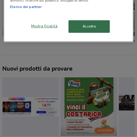
annunci, ricerche sul pubblico, sviluppo di servizi.
Elenco dei partner
Mostra finalità
Accetto
SCADE OGGI
Unieuro
Euronics
Euronic
Nuovi prodotti da provare
-4 GIORNI