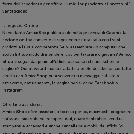
forza dell'esperienza per offrirgli il
miglior
prodotto al prezzo più
vantaggioso.
Il negozio Online
Nonostante
AmicoShop
abbia sede nella provincia di
Catania
la
sezione
online
consente di raggiungere tutta italia con i suoi
prodotti e la sua competenza. Vuoi assemblare un computer che
soddisfi il tuo modo di intendere il pc per lavorare o giocare?
Amico
Shop
ti segue dal primo all'ultimo passo. Cerchi uno schermo
migliore? Qui troverai il monitor adatto a te. Se desideri un contatto
diretto con
AmicoShop
puoi scrivere un messaggio sul sito o
attraverso, naturalmente, le pagine social come
Facebook
o
Instagram
.
Offerte e assistenza
Amico
Shop
offre assistenza tecnica per pc, macintosh, programmi
software, smartphone, recupero dati, riparazioni tablet, vendita
stampanti e accessori e anche cancelleria e mobili da ufficio. Vi
segue nella realizzazione di impianti di rete o nella installazione e