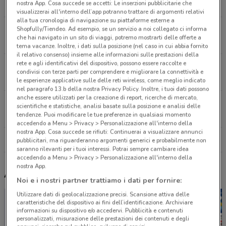
nostra App. Cosa succede se accetti: Le inserzioni pubblicitarie che
9.5 km
visualizzerai all'interno dell’app potranno trattare di argomenti relativi
alla tua cronologia di navigazione su piattaforme esterne a
VIA A. VOLTA 120/A Oggiona San Stefano
Shopfully/Tiendeo. Ad esempio, se un servizio a noi collegato ci informa
che hai navigato in un sito di viaggi, potremo mostrarti delle offerte a
14.7 km
tema vacanze. Inoltre, i dati sulla posizione (nel caso in cui abbia fornito
il relativo consenso) insieme alle informazioni sulle prestazioni della
rete e agli identificativi del dispositivo, possono essere raccolte e
VIA FRATELLI DI DIO, 2 Magenta
condivisi con terze parti per comprendere e migliorare la connettività e
15.6 km
le esperienze applicative sulle delle reti wireless, come meglio indicato
nel paragrafo 13.b della nostra Privacy Policy. Inoltre, i tuoi dati possono
anche essere utilizzati per la creazione di report, ricerche di mercato,
VIA ALLEA COMUNALE 3 Turbigo
scientifiche e statistiche, analisi basate sulla posizione e analisi delle
15.6 km
tendenze. Puoi modificare le tue preferenze in qualsiasi momento
accedendo a Menu > Privacy > Personalizzazione all'interno della
nostra App. Cosa succede se rifiuti: Continuerai a visualizzare annunci
Tutti i negozi Amico Shop
pubblicitari, ma riguarderanno argomenti generici e probabilmente non
saranno rilevanti per i tuoi interessi. Potrai sempre cambiare idea
accedendo a Menu > Privacy > Personalizzazione all'interno della
nostra App.
Altri volantini nelle vicinanze
Noi e i nostri partner trattiamo i dati per fornire:
Utilizzare dati di geolocalizzazione precisi. Scansione attiva delle
caratteristiche del dispositivo ai fini dell’identificazione. Archiviare
informazioni su dispositivo e/o accedervi. Pubblicità e contenuti
personalizzati, misurazione delle prestazioni dei contenuti e degli