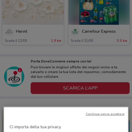
Hervit
Carrefour Express
Scade il 22/09
1.9 km
Scade il 31/08
5.5 km
Porta DoveConviene sempre con te!
Puoi trovare le migliori offerte dei negozi vicino a te,
salvarle e creare la tua lista del risparmio, comodamente
dal tuo cellulare.
SCARICA L’APP
Continua senza accettare
Ci importa della tua privacy