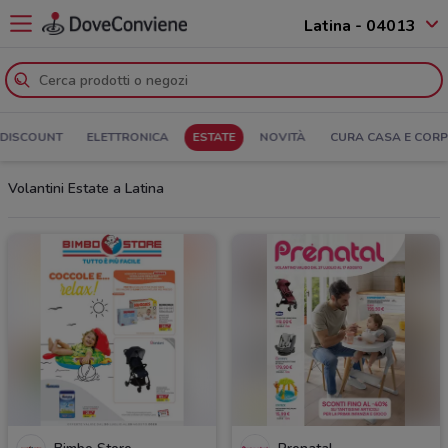
Latina - 04013
DISCOUNT
ELETTRONICA
ESTATE
NOVITÀ
CURA CASA E COR
Volantini Estate a Latina