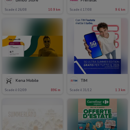
Bimbo Store
Prenatal
Scade il 26/08
10.9 km
Scade il 17/08
9.6 km
Kena Mobile
TIM
Scade il 02/09
896 m
Scade il 31/12
1.3 km