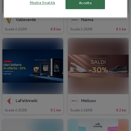
Mostra finalità
Accetto
Valleverde
Naïma
Scade il 22/09
8.9 km
Scade il 30/08
9.1 km
LaFeltrinelli
Melluso
Scade il 31/08
9.1 km
Scade il 18/08
9.2 km