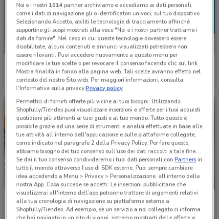
Noi e i nostri
1014
partner archiviamo e accediamo ai dati personali,
come i dati di navigazione gli o identificatori univoci, sul tuo dispositivo.
Selezionando Accetto, abiliti le tecnologie di tracciamento affinché
supportino gli scopi mostrati alla voce "Noi e i nostri partner trattiamo i
dati da fornire". Nel caso in cui queste tecnologie dovessero essere
disabilitate, alcuni contenuti e annunci visualizzati potrebbero non
essere rilevanti. Puoi accedere nuovamente a questo menu per
modificare le tue scelte o per revocare il consenso facendo clic sul link
Bricofer
Ottica VistaSì
Mostra finalità in fondo alla pagina web. Tali scelte avranno effetto nel
contesto del nostro Sito web. Per maggiori informazioni, consulta
Scade il 31/08
7.4 km
Scade il 15/09
8.3 km
l'Informativa sulla privacy.
Privacy policy
Permettici di fornirti offerte più vicine ai tuoi bisogni: Utilizzando
Shopfully/Tiendeo puoi visualizzare inserzioni e offerte per i tuoi acquisti
quotidiani più attinenti ai tuoi gusti e al tuo mondo. Tutto questo è
possibile grazie ad una serie di strumenti e analisi effettuate in base alle
tue attività all'interno dell'applicazione e sulle piattaforme collegate,
come indicato nel paragrafo 2 della Privacy Policy. Per fare questo,
abbiamo bisogno del tuo consenso sull'uso dei dati raccolti a tale fine.
Se dai il tuo consenso condivideremo i tuoi dati personali con
Partners
in
tutto il mondo attraverso l’uso di SDK esterne. Puoi sempre cambiare
idea accedendo a Menu > Privacy > Personalizzazione, all’interno della
-1 GIORNO
nostra App. Cosa succede se accetti: Le inserzioni pubblicitarie che
visualizzerai all'interno dell’app potranno trattare di argomenti relativi
Ottica VistaSì
Conforama
alla tua cronologia di navigazione su piattaforme esterne a
Shopfully/Tiendeo. Ad esempio, se un servizio a noi collegato ci informa
Scade il 30/09
8.3 km
Scade domani
8.8 km
che hai navigato in un sito di viaggi, potremo mostrarti delle offerte a