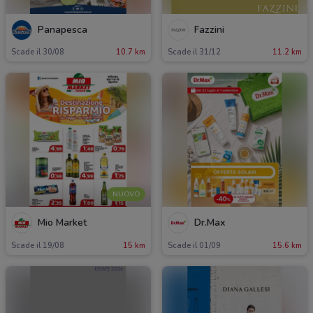
Panapesca
Fazzini
Scade il 30/08
10.7 km
Scade il 31/12
11.2 km
NUOVO
Mio Market
Dr.Max
Scade il 19/08
15 km
Scade il 01/09
15.6 km