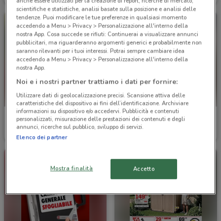
anche essere utilizzati per la creazione di report, ricerche di mercato,
scientifiche e statistiche, analisi basate sulla posizione e analisi delle
tendenze. Puoi modificare le tue preferenze in qualsiasi momento
accedendo a Menu > Privacy > Personalizzazione all'interno della
nostra App. Cosa succede se rifiuti: Continuerai a visualizzare annunci
pubblicitari, ma riguarderanno argomenti generici e probabilmente non
saranno rilevanti per i tuoi interessi. Potrai sempre cambiare idea
accedendo a Menu > Privacy > Personalizzazione all'interno della
nostra App.
Noi e i nostri partner trattiamo i dati per fornire:
Utilizzare dati di geolocalizzazione precisi. Scansione attiva delle
caratteristiche del dispositivo ai fini dell’identificazione. Archiviare
informazioni su dispositivo e/o accedervi. Pubblicità e contenuti
Bricofer
Edil Kamin
personalizzati, misurazione delle prestazioni dei contenuti e degli
annunci, ricerche sul pubblico, sviluppo di servizi.
Scade il 31/08
7.4 km
Scade il 31/10
8.3 km
Elenco dei partner
Mostra finalità
Accetto