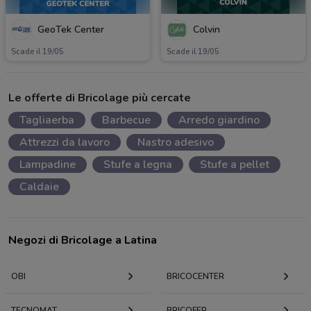
GeoTek Center
Colvin
Scade il 19/05
Scade il 19/05
Le offerte di Bricolage più cercate
Tagliaerba
Barbecue
Arredo giardino
Attrezzi da lavoro
Nastro adesivo
Lampadine
Stufe a legna
Stufe a pellet
Caldaie
Negozi di Bricolage a Latina
OBI
BRICOCENTER
TECNOMAT
BRICOFER