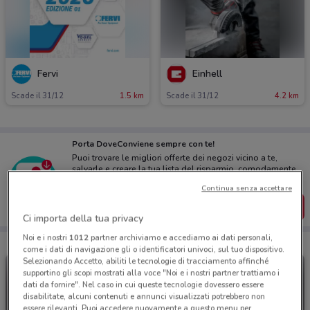
Fervi
Einhell
Scade il 31/12
1.5 km
Scade il 31/12
4.2 km
Porta DoveConviene sempre con te!
Puoi trovare le migliori offerte dei negozi vicino a te,
salvarle e creare la tua lista del risparmio, comodamente
dal tuo cellulare.
Continua senza accettare
SCARICA L’APP
Ci importa della tua privacy
Noi e i nostri
1012
partner archiviamo e accediamo ai dati personali,
come i dati di navigazione gli o identificatori univoci, sul tuo dispositivo.
Selezionando Accetto, abiliti le tecnologie di tracciamento affinché
supportino gli scopi mostrati alla voce "Noi e i nostri partner trattiamo i
dati da fornire". Nel caso in cui queste tecnologie dovessero essere
disabilitate, alcuni contenuti e annunci visualizzati potrebbero non
essere rilevanti. Puoi accedere nuovamente a questo menu per