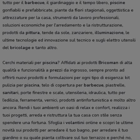
tutto per il
barbecue
, il giardinaggio e il tempo libero,
piscine
gonfiabili e prefabbricate, piante da
fiori
stagionali
,
oggettistica e
attrezzature per la casa, strumenti da lavoro professionali,
soluzioni economiche per l'arredamento e la ristrutturazione,
prodotti da
pittura
, tende da sole, zanzariere,
illuminazione
, le
ultime tecnologie ed innovazione sul tecnico e sugli elettro utensili
del
bricolage
e tanto altro.
Cerchi materiali per
piscina
? Affidati ai prodotti
Bricoman
di alta
qualità e funzionalità a
prezzi
da ingrosso, sempre pronto ad
offrirti nuovi prodotti e formulazioni per ogni tipo di esigenza: kit
pulizia per
piscina
, telo di copertura per
barbecue
, piastrelle,
sanitari
, porte finestre e scale, utensileria, idraulica, tutto per
l’edilizia, ferramenta, vernici, prodotti antinfortunistica e molto altro
ancora. Rendi i tuoi ambienti un oasi di relax e confort, realizza i
tuoi progetti, arreda e ristruttura la tua casa con stile senza
spendere una fortuna. Sfoglia i
volantini
online e scopri le ultime
novità sui prodotti per arredare il tuo bagno, per arredare il tuo
giardino o su quale pianta coltivare sul tuo terrazzo e perché no,