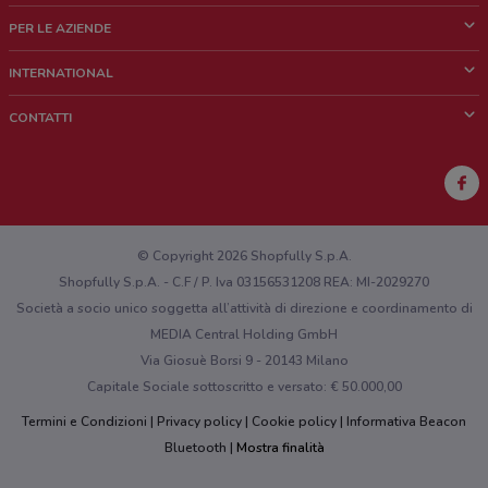
Cos'è DoveConviene
PER LE AZIENDE
Chi siamo
Cosa facciamo
INTERNATIONAL
News e media
Richieste commerciali e marketing
Brazil
CONTATTI
Lavora con noi
Mexico
Segnalazione punto vendita
France
Segnalazione Volantino
Australia
Hai un malfunzionamento sul web o sull'app?
New Zealand
© Copyright 2026 Shopfully S.p.A.
Shopfully S.p.A. - C.F / P. Iva 03156531208 REA: MI-2029270
Società a socio unico soggetta all’attività di direzione e coordinamento di
MEDIA Central Holding GmbH
Via Giosuè Borsi 9 - 20143 Milano
Capitale Sociale sottoscritto e versato: € 50.000,00
Termini e Condizioni
Privacy policy
Cookie policy
Informativa Beacon
Bluetooth
Mostra finalità