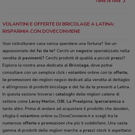
Tutte le città
VOLANTINI E OFFERTE DI BRICOLAGE A LATINA:
RISPARMIA CON DOVECONVIENE
Vuoi ristrutturare casa senza spendere una fortuna? Sei un
appassionato del
fai da te
? Cerchi un
negozio
specializzato nella
vendita di
pavimenti?
Cerchi prodotti di qualità a piccoli
prezzi
?
Esplora la nostra area dedicata al
Bricolage
,
dove potrai
consultare con un semplice click i
volantini
online con le
offerte,
le promozioni
dei migliori negozi dedicati alla vendita al dettaglio
e all’ingrosso di prodotti bricolage e del fai da te
presenti a Latina
.
In questa sezione troverai i
cataloghi
delle migliori catene di
settore come
Leroy Merlin
,
OBI
,
La Prealpina
,
Iperceramica
e
tanto altro. Prima di andare ad acquistare il prodotto che desideri
,
sfoglia il
volantino
online su DoveConviene.it e scegli tra le
numerose
offerte
e
promozioni
che più ti soddisfano. Una vasta
gamma di prodotti delle migliori marche a
prezzi
stock ti aspettano: