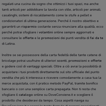
regalati una cucina da sogno che ottimizzi i tuoi spazi, ma anche
tanti articoli per addobbare la tavola con stile, articoli per animali,
casalinghi, sistemi di riscaldamento come le stufe a pellet e
condizionatori di ultima generazione. Perché il nostro obiettivo e
garantirti un
risparmio
costante senza rinunciare alla qualità, ecco
perché potrai sfogliare i
volantini
online sempre aggiornati e
consultare le
offerte
e le
promozioni
dei punti vendita di
fai da te
di Latina.
Inoltre se sei possessore della carta fedeltà delle tante catene di
bricolage potrai usufruire di ulteriori
sconti
,
promozioni
e
offerte
e godere così di vantaggi speciali. Oltre a ciò avrai la possibilità di
acquistare i tuoi prodotti direttamente sul sito ufficiale del punto
vendita che più ti interessa e ricevere comodamente a casa tua la
merce acquistata, con il pratico metodo PayPal, tramite bonifico
bancario o con una semplice carta prepagata. Non ti resta che
sfogliare il
catalogo
online su DoveConviene.it e scegliere il
prodotto che desideravi da tempo. Cosa aspetti naviga su