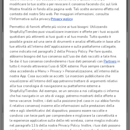
modificare le tue scelte o per revocare il consenso facendo clic sul link
Mostra finalità in fondo alla pagina web. Tali scelte avranno effetto nel
contesto del nostro Sito web. Per maggiori informazioni, consulta
l'Informativa sulla privacy.
Privacy policy
Permettici di fornirti offerte più vicine ai tuoi bisogni: Utilizzando
Shopfully/Tiendeo puoi visualizzare inserzioni e offerte per i tuoi acquisti
quotidiani più attinenti ai tuoi gusti e al tuo mondo. Tutto questo è
Einhell
Einhell
possibile grazie ad una serie di strumenti e analisi effettuate in base alle
tue attività all'interno dell'applicazione e sulle piattaforme collegate,
Scade il 31/12
4.2 km
Scade il 31/12
4.2 km
come indicato nel paragrafo 2 della Privacy Policy. Per fare questo,
abbiamo bisogno del tuo consenso sull'uso dei dati raccolti a tale fine.
Se dai il tuo consenso condivideremo i tuoi dati personali con
Partners
in
tutto il mondo attraverso l’uso di SDK esterne. Puoi sempre cambiare
idea accedendo a Menu > Privacy > Personalizzazione, all’interno della
nostra App. Cosa succede se accetti: Le inserzioni pubblicitarie che
visualizzerai all'interno dell’app potranno trattare di argomenti relativi
alla tua cronologia di navigazione su piattaforme esterne a
Shopfully/Tiendeo. Ad esempio, se un servizio a noi collegato ci informa
che hai navigato in un sito di viaggi, potremo mostrarti delle offerte a
tema vacanze. Inoltre, i dati sulla posizione (nel caso in cui abbia fornito
il relativo consenso) insieme alle informazioni sulle prestazioni della
NUOVO
rete e agli identificativi del dispositivo, possono essere raccolte e
condivisi con terze parti per comprendere e migliorare la connettività e
Bricofer
Bricofer
le esperienze applicative sulle delle reti wireless, come meglio indicato
nel paragrafo 13.b della nostra Privacy Policy. Inoltre, i tuoi dati possono
Scade il 23/08
7.4 km
Scade il 31/08
7.4 km