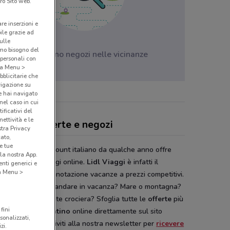
ro Sito web.
are inserzioni e
bile grazie ad
sulle
amo bisogno del
Non ci sono negozi nelle vicinanze
 personali con
o a Menu >
bblicitarie che
vigazione su
e hai navigato
(nel caso in cui
ificativi del
ettività e le
l Viaggi, offerte e negozi
stra Privacy
cato,
e tue
 il più grande discount italiano da qualche anno offre
la nostra App.
 un servizio viaggi online.
Lidl Viaggi
è infatti il
nti generici e
 a Menu >
o servizio di prenotazione vacanze a prezzi competitivi.
già pensato dove andare in vacanza? Mare o montagna?
risci una rilassante crociera? Sfoglia tutte le
offerte
più
fini
aggiose sul
volantino
online direttamente sul sito
sonalizzati,
Conviene.it
. Iscriviti alla nostra newsletter per
ricevere
zi.