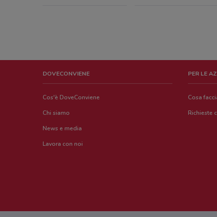
DOVECONVIENE
PER LE A
Cos'è DoveConviene
Cosa facc
Chi siamo
Richieste 
News e media
Lavora con noi