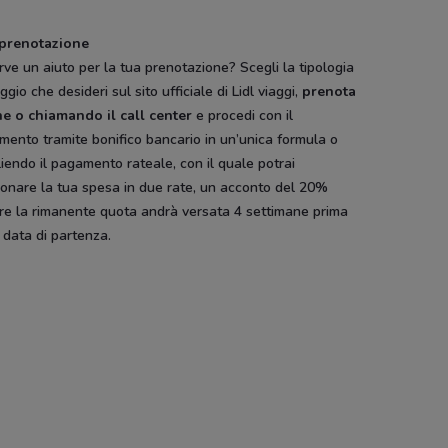
rociere
Welcome Travel
Alpitour
Alpitou
 prenotazione
rve un aiuto per la tua prenotazione? Scegli la tipologia
aggio che desideri sul sito ufficiale di Lidl viaggi,
prenota
ne o chiamando il call center
e procedi con il
ento tramite bonifico bancario in un’unica formula o
iendo il pagamento rateale, con il quale potrai
ionare la tua spesa in due rate, un acconto del 20%
re la rimanente quota andrà versata 4 settimane prima
 data di partenza.
Hype