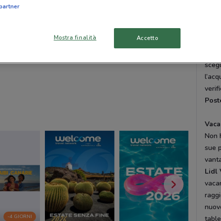
tutte
partner
promo
Mostra finalità
Accetto
Tant
Con
scegl
l’acq
verif
Post
Vaca
Non 
sue 
vanta
Lidl
vacan
ragg
nuo
-4 GIORNI
table