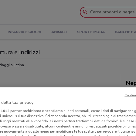
INFANZIA E GIOCHI
ANIMALI
SPORT E MODA
BANCHE E 
rtura e Indirizzi
Viaggi a Latina
Neg
Contin
 della tua privacy
i
1012
partner archiviamo e accediamo ai dati personali, come i dati di navigazione g
ri univoci, sul tuo dispositivo. Selezionando Accetto, abiliti le tecnologie di tracciame
li scopi mostrati alla voce "Noi e i nostri partner trattiamo i dati da fornire". Nel caso 
ovessero essere disabilitate, alcuni contenuti e annunci visualizzati potrebbero non ess
re nuovamente a questo menu per modificare le tue scelte o per revocare il consenso