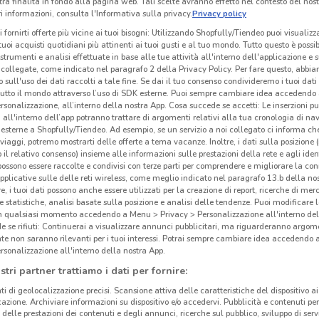
tra finalità in fondo alla pagina web. Tali scelte avranno effetto nel contesto del nost
 informazioni, consulta l'Informativa sulla privacy.
Privacy policy
i fornirti offerte più vicine ai tuoi bisogni: Utilizzando Shopfully/Tiendeo puoi visualizz
i tuoi acquisti quotidiani più attinenti ai tuoi gusti e al tuo mondo. Tutto questo è possi
 strumenti e analisi effettuate in base alle tue attività all'interno dell'applicazione e 
collegate, come indicato nel paragrafo 2 della Privacy Policy. Per fare questo, abbi
 sull'uso dei dati raccolti a tale fine. Se dai il tuo consenso condivideremo i tuoi dati
tutto il mondo attraverso l’uso di SDK esterne. Puoi sempre cambiare idea accedend
rsonalizzazione, all’interno della nostra App. Cosa succede se accetti: Le inserzioni pu
i all'interno dell’app potranno trattare di argomenti relativi alla tua cronologia di na
esterne a Shopfully/Tiendeo. Ad esempio, se un servizio a noi collegato ci informa ch
i viaggi, potremo mostrarti delle offerte a tema vacanze. Inoltre, i dati sulla posizione 
o il relativo consenso) insieme alle informazioni sulle prestazioni della rete e agli ident
 possono essere raccolte e condivisi con terze parti per comprendere e migliorare la conn
Lid
pplicative sulle delle reti wireless, come meglio indicato nel paragrafo 13.b della no
re, i tuoi dati possono anche essere utilizzati per la creazione di report, ricerche di mer
 e statistiche, analisi basate sulla posizione e analisi delle tendenze. Puoi modificare l
Lidl
,
in qualsiasi momento accedendo a Menu > Privacy > Personalizzazione all'interno del
anche
 se rifiuti: Continuerai a visualizzare annunci pubblicitari, ma riguarderanno argome
te non saranno rilevanti per i tuoi interessi. Potrai sempre cambiare idea accedendo
comod
rsonalizzazione all'interno della nostra App.
Hai 
stri partner trattiamo i dati per fornire:
Prefe
ti di geolocalizzazione precisi. Scansione attiva delle caratteristiche del dispositivo ai 
vant
icazione. Archiviare informazioni su dispositivo e/o accedervi. Pubblicità e contenuti per
Dove
delle prestazioni dei contenuti e degli annunci, ricerche sul pubblico, sviluppo di servi