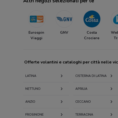
Altri negozi selezionati per te
Eurospin
GNV
Costa
We
Viaggi
Crociere
Tr
Offerte volantini e cataloghi per città nelle vi
LATINA
CISTERNA DI LATINA
NETTUNO
APRILIA
ANZIO
CECCANO
FROSINONE
TERRACINA