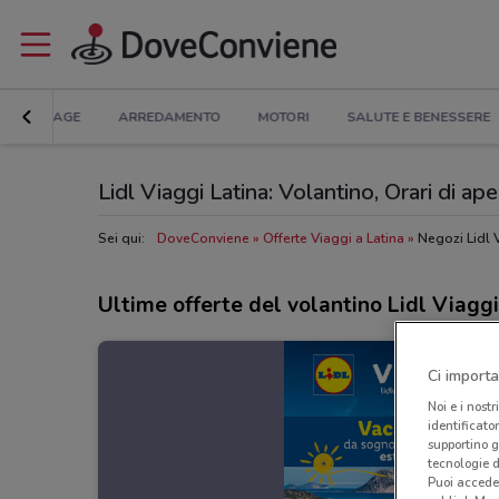
BRICOLAGE
ARREDAMENTO
MOTORI
SALUTE E BENESSERE
Lidl Viaggi Latina: Volantino, Orari di ape
Sei qui:
DoveConviene
Offerte Viaggi a Latina
Negozi Lidl 
Ultime offerte del volantino Lidl Viaggi
Ci importa
Noi e i nostr
identificato
supportino g
tecnologie d
Puoi accede