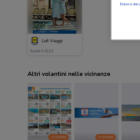
Elenco dei 
Lidl Viaggi
Scade il 31/12
Altri volantini nelle vicinanze
-2 GIORNI
-5 GIORNI