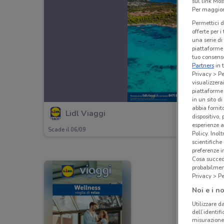
sul link Mos
Per maggiori
Permettici d
offerte per 
una serie di
piattaforme 
tuo consenso
Partners
in 
Privacy > Pe
visualizzera
piattaforme 
in un sito d
abbia fornit
Lidl Viaggi
dispositivo,
esperienze a
Scade il 06/09
Policy. Inolt
scientifiche
preferenze 
Cosa succede
probabilmen
Privacy > Pe
Noi e i no
Utilizzare da
dell’identif
misurazione 