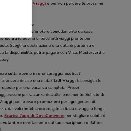
 le novità di Lidl Viaggi
e per non perdere le prossime
zioni.
e soluzioni per te
Lidl Viaggi
puoi prenotare comodamente da casa
iendo tra le decine di pacchetti viaggi pronte per
uisto. Scegli la destinazione e la data di partenza e
ica la disponibilità, potrai pagare con
Visa
,
Mastercard
e
epay
.
nze sulla neve o in una spiaggia esotica?
hai ancora deciso una meta?
Lidl Viaggi
ti consiglia le
proposte per una vacanza completa. Prezzi
ggiosissimi per vacanze dell’ultimo momento. Sul sito di
 Viaggi
puoi trovare
promozioni
per ogni genere di
za, dai voli+hotel, crociere, gite in Italia e viaggi a lungo
io.
Scarica l’app di DoveConviene
per sfogliare subito il
vo
volantino
direttamente dal tuo smartphone o dal tuo
t.