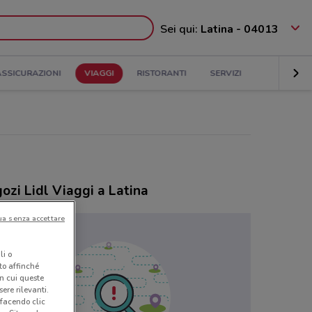
Sei qui:
Latina - 04013
ASSICURAZIONI
VIAGGI
RISTORANTI
SERVIZI
ozi Lidl Viaggi a Latina
ua senza accettare
li o
nto affinché
in cui queste
ere rilevanti.
 facendo clic