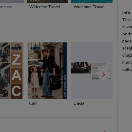
rociere
Welcome Travel
Welcome Travel
Costa C
Info
Ti se
di vi
onli
pagam
scegl
dilaz
ment
della
Cam
Dacia
Pali