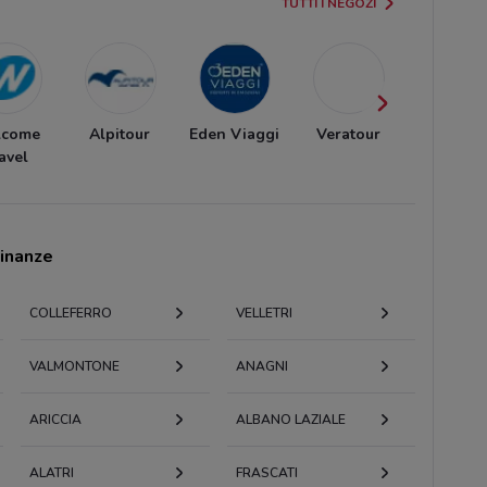
TUTTI I NEGOZI
lcome
Alpitour
Eden Viaggi
Veratour
Bluvacan
avel
cinanze
COLLEFERRO
VELLETRI
VALMONTONE
ANAGNI
ARICCIA
ALBANO LAZIALE
ALATRI
FRASCATI