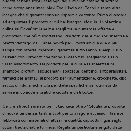
questa sezione trovi i cataloghi delle migliori catene di settore
come Arcaplanet, Imac, Maxi Zoo, L’Isola dei Tesori e tante altre
insegne che ti garantiscono un risparmio costante. Prima di andare
ad acquistare il prodotto di cui hai bisogno,
sfoglia il
volantino
online su DoveConviene.it e scegli tra le numerose offerte e
promozioni che più ti soddisfano
. Prodotti delle migliori marche a
prezzi vantaggiosi.
Tante novità per i vostri amici a due o più
zampe con offerte imperdibili garantite tutto l’anno. Riempi il tuo
carrello con i prodotti che fanno al caso tuo, scegliendo su un
vasto assortimento. Da prodotti per la cura e la toelettatura,
shampoo, profumi, asciugamani, spazzole, dentifrici, antiparassitari,
farmaci per animali; ai prodotti per l’alimentazione, crocchette, cibo
secco, umido, snack e cibi per diete specifiche per ogni età da
servire in comode e pratiche ciotole e distributori.
Cerchi abbigliamento per il tuo cagnolino?
Sfoglia le proposte
di nuova tendenza, tanti articoli per lo svago e
accessori fashion
fabbricati con materiali di altissima qualità: cappottini, guinzagli,
collari tradizionali e luminosi. Regala un particolare angolo della