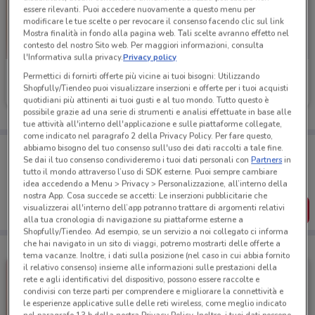
essere rilevanti. Puoi accedere nuovamente a questo menu per
modificare le tue scelte o per revocare il consenso facendo clic sul link
Mostra finalità in fondo alla pagina web. Tali scelte avranno effetto nel
contesto del nostro Sito web. Per maggiori informazioni, consulta
l'Informativa sulla privacy.
Privacy policy
Ferplast
Joe Zampetti
Permettici di fornirti offerte più vicine ai tuoi bisogni: Utilizzando
Shopfully/Tiendeo puoi visualizzare inserzioni e offerte per i tuoi acquisti
Scade il 31/12
6.3 km
Scade il 17/08
12.8 km
quotidiani più attinenti ai tuoi gusti e al tuo mondo. Tutto questo è
possibile grazie ad una serie di strumenti e analisi effettuate in base alle
tue attività all'interno dell'applicazione e sulle piattaforme collegate,
come indicato nel paragrafo 2 della Privacy Policy. Per fare questo,
Porta DoveConviene sempre con te!
abbiamo bisogno del tuo consenso sull'uso dei dati raccolti a tale fine.
Se dai il tuo consenso condivideremo i tuoi dati personali con
Partners
in
Puoi trovare le migliori offerte dei negozi vicino a te,
salvarle e creare la tua lista del risparmio, comodamente
tutto il mondo attraverso l’uso di SDK esterne. Puoi sempre cambiare
dal tuo cellulare.
idea accedendo a Menu > Privacy > Personalizzazione, all’interno della
nostra App. Cosa succede se accetti: Le inserzioni pubblicitarie che
visualizzerai all'interno dell’app potranno trattare di argomenti relativi
SCARICA L’APP
alla tua cronologia di navigazione su piattaforme esterne a
Shopfully/Tiendeo. Ad esempio, se un servizio a noi collegato ci informa
che hai navigato in un sito di viaggi, potremo mostrarti delle offerte a
tema vacanze. Inoltre, i dati sulla posizione (nel caso in cui abbia fornito
il relativo consenso) insieme alle informazioni sulle prestazioni della
rete e agli identificativi del dispositivo, possono essere raccolte e
condivisi con terze parti per comprendere e migliorare la connettività e
le esperienze applicative sulle delle reti wireless, come meglio indicato