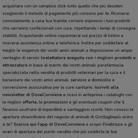
acquistare con un semplice click tutto quello che più desideri,
scegliendo il metodo di pagamento più consono per te. Riceverai
comodamente a casa tua tramite corriere espresso i tuoi prodotti
che verranno confezionati con cura, rispettando i tempi di consegna
stabiliti. Acquistando online risparmierai sul prezzo di listino e
riceverai assistenza online e telefonica. Inoltre per soddisfare al
meglio le esigenze dei vostri amici animali a disposizione un ampio
ventaglio di servizi:
toelettatura eseguita con i migliori prodotti e
attrezzature
in base al manto dei vostri animali; parafarmacia
specializzata nella vendita di prodotti veterinari per la cura e il
benessere dei vostri amici animali,
servizio a domicilio
e
convenzione assicurativa per le cure sanitarie.
Iscriviti alla
newsletter di DoveConviene
e ricevi in anteprima i cataloghi con
le migliori
offerte,
le
promozioni
e gli eventuali coupon che ti
faranno usufruire di imperdibili e vantaggiosi sconti. Non conosci le
aperture straordinarie del negozio di animali di Grottagliepiù vicino
a te?
Scarica qui l’app di DoveConviene
e scopri
l'indirizzo
e gli
orari
di apertura del punto vendita che più soddisfa le tue