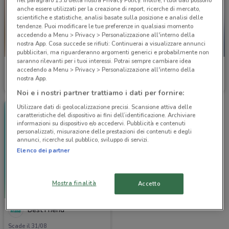
nel paragrafo 13.b della nostra Privacy Policy. Inoltre, i tuoi dati possono
anche essere utilizzati per la creazione di report, ricerche di mercato,
scientifiche e statistiche, analisi basate sulla posizione e analisi delle
tendenze. Puoi modificare le tue preferenze in qualsiasi momento
accedendo a Menu > Privacy > Personalizzazione all'interno della
nostra App. Cosa succede se rifiuti: Continuerai a visualizzare annunci
-1 GIORNO
pubblicitari, ma riguarderanno argomenti generici e probabilmente non
saranno rilevanti per i tuoi interessi. Potrai sempre cambiare idea
Joe Zampetti
Lillo e i Vagabondi
accedendo a Menu > Privacy > Personalizzazione all'interno della
nostra App.
Scade il 31/08
12.8 km
Scade domani
16.9 km
Noi e i nostri partner trattiamo i dati per fornire:
Utilizzare dati di geolocalizzazione precisi. Scansione attiva delle
caratteristiche del dispositivo ai fini dell’identificazione. Archiviare
informazioni su dispositivo e/o accedervi. Pubblicità e contenuti
personalizzati, misurazione delle prestazioni dei contenuti e degli
annunci, ricerche sul pubblico, sviluppo di servizi.
Elenco dei partner
Mostra finalità
Accetto
Best Friend
Scade il 31/08