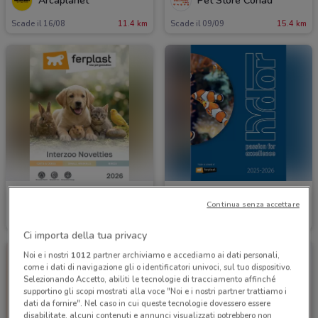
Arcaplanet
Pet Store Conad
Scade il 16/08
11.4 km
Scade il 09/09
15.4 km
Ferplast
Ferplast
Continua senza accettare
Scade il 31/12
6.3 km
Scade il 31/12
6.3 km
Ci importa della tua privacy
Noi e i nostri
1012
partner archiviamo e accediamo ai dati personali,
come i dati di navigazione gli o identificatori univoci, sul tuo dispositivo.
Selezionando Accetto, abiliti le tecnologie di tracciamento affinché
supportino gli scopi mostrati alla voce "Noi e i nostri partner trattiamo i
dati da fornire". Nel caso in cui queste tecnologie dovessero essere
disabilitate, alcuni contenuti e annunci visualizzati potrebbero non