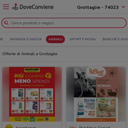
Grottaglie - 74023
RE
INFANZIA E GIOCHI
ANIMALI
SPORT E MODA
BANCHE E ASS
Offerte di Animali a Grottaglie