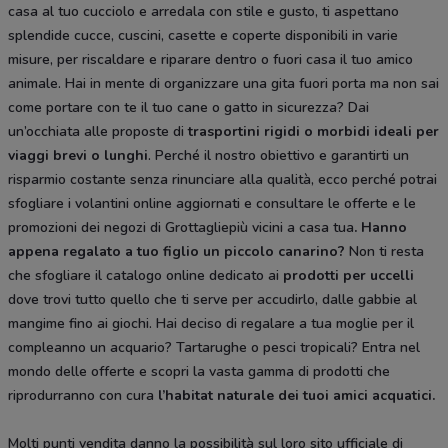
casa al tuo cucciolo e arredala con stile e gusto, ti aspettano
splendide cucce, cuscini, casette e coperte disponibili in varie
misure, per riscaldare e riparare dentro o fuori casa il tuo amico
animale. Hai in mente di organizzare una gita fuori porta ma non sai
come portare con te il tuo cane o gatto in sicurezza? Dai
un’occhiata alle proposte di
trasportini rigidi
o morbidi ideali per
viaggi brevi o lunghi
. Perché il nostro obiettivo e garantirti un
risparmio costante senza rinunciare alla qualità, ecco perché potrai
sfogliare i volantini online aggiornati e consultare le offerte e le
promozioni dei negozi di Grottagliepiù vicini a casa tua
. Hanno
appena regalato a tuo figlio un piccolo canarino?
Non ti resta
che sfogliare il catalogo online dedicato ai
prodotti per uccelli
dove trovi tutto quello che ti serve per accudirlo, dalle gabbie al
mangime fino ai giochi. Hai deciso di regalare a tua moglie per il
compleanno un acquario? Tartarughe o pesci tropicali? Entra nel
mondo delle offerte e scopri la vasta gamma di prodotti che
riprodurranno con cura
l’habitat naturale dei tuoi amici acquatici.
Molti punti vendita danno la possibilità sul loro sito ufficiale di