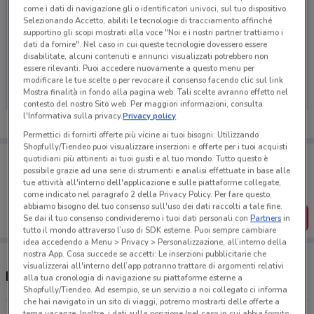
come i dati di navigazione gli o identificatori univoci, sul tuo dispositivo.
Selezionando Accetto, abiliti le tecnologie di tracciamento affinché
supportino gli scopi mostrati alla voce "Noi e i nostri partner trattiamo i
dati da fornire". Nel caso in cui queste tecnologie dovessero essere
Ci dispiace, al momento non abbiamo pubblicato
disabilitate, alcuni contenuti e annunci visualizzati potrebbero non
essere rilevanti. Puoi accedere nuovamente a questo menu per
volantini nella tua zona. Riprova più tardi.
modificare le tue scelte o per revocare il consenso facendo clic sul link
Mostra finalità in fondo alla pagina web. Tali scelte avranno effetto nel
contesto del nostro Sito web. Per maggiori informazioni, consulta
l'Informativa sulla privacy.
Privacy policy
Permettici di fornirti offerte più vicine ai tuoi bisogni: Utilizzando
Shopfully/Tiendeo puoi visualizzare inserzioni e offerte per i tuoi acquisti
Porta DoveConviene sempre con te!
quotidiani più attinenti ai tuoi gusti e al tuo mondo. Tutto questo è
Puoi trovare le migliori offerte dei negozi vicino a te,
possibile grazie ad una serie di strumenti e analisi effettuate in base alle
salvarle e creare la tua lista del risparmio, comodamente
tue attività all'interno dell'applicazione e sulle piattaforme collegate,
dal tuo cellulare.
come indicato nel paragrafo 2 della Privacy Policy. Per fare questo,
abbiamo bisogno del tuo consenso sull'uso dei dati raccolti a tale fine.
SCARICA L’APP
Se dai il tuo consenso condivideremo i tuoi dati personali con
Partners
in
tutto il mondo attraverso l’uso di SDK esterne. Puoi sempre cambiare
idea accedendo a Menu > Privacy > Personalizzazione, all’interno della
nostra App. Cosa succede se accetti: Le inserzioni pubblicitarie che
visualizzerai all'interno dell’app potranno trattare di argomenti relativi
Negozi Barilla a Gravina di Catania
alla tua cronologia di navigazione su piattaforme esterne a
Shopfully/Tiendeo. Ad esempio, se un servizio a noi collegato ci informa
che hai navigato in un sito di viaggi, potremo mostrarti delle offerte a
tema vacanze. Inoltre, i dati sulla posizione (nel caso in cui abbia fornito