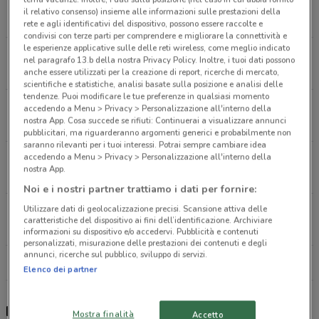
Via Orsa Minore, 9 Gravina Di Catania
il relativo consenso) insieme alle informazioni sulle prestazioni della
388 m
CHIUSO
rete e agli identificativi del dispositivo, possono essere raccolte e
condivisi con terze parti per comprendere e migliorare la connettività e
le esperienze applicative sulle delle reti wireless, come meglio indicato
Via Vitaliana Brancati, N.4/6/8 Gravina Di Catania
nel paragrafo 13.b della nostra Privacy Policy. Inoltre, i tuoi dati possono
1.2 km
anche essere utilizzati per la creazione di report, ricerche di mercato,
scientifiche e statistiche, analisi basate sulla posizione e analisi delle
tendenze. Puoi modificare le tue preferenze in qualsiasi momento
Via Gramsci, 118 Gravina Di Catania
accedendo a Menu > Privacy > Personalizzazione all'interno della
nostra App. Cosa succede se rifiuti: Continuerai a visualizzare annunci
1.5 km
CHIUSO
pubblicitari, ma riguarderanno argomenti generici e probabilmente non
saranno rilevanti per i tuoi interessi. Potrai sempre cambiare idea
accedendo a Menu > Privacy > Personalizzazione all'interno della
Via Roma 112 Mascalucia
nostra App.
1.6 km
CHIUSO
Noi e i nostri partner trattiamo i dati per fornire:
Utilizzare dati di geolocalizzazione precisi. Scansione attiva delle
Via Ugo Foscolo, 14 Gravina Di Catania
caratteristiche del dispositivo ai fini dell’identificazione. Archiviare
1.7 km
informazioni su dispositivo e/o accedervi. Pubblicità e contenuti
personalizzati, misurazione delle prestazioni dei contenuti e degli
annunci, ricerche sul pubblico, sviluppo di servizi.
Tutti i negozi Barilla
Elenco dei partner
Barilla, offerte e negozi
Mostra finalità
Accetto