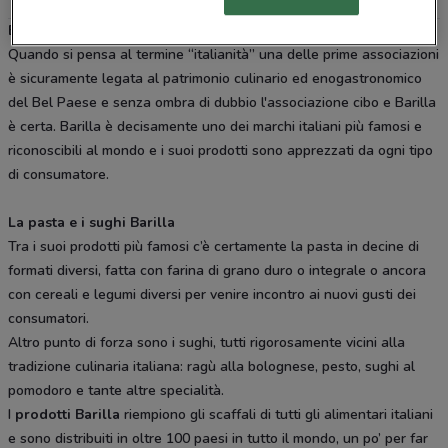
Barilla: un simbolo del cibo italiano
Quando si pensa al termine “italianità” una delle prime associazioni
è sicuramente legata al patrimonio culinario ed enogastronomico
del Bel Paese e senza ombra di dubbio l'associazione cibo e Barilla
è certa. Barilla è decisamente uno dei marchi italiani più famosi e
riconoscibili al mondo e i suoi prodotti sono apprezzati da ogni tipo
di consumatore.
La pasta e i sughi Barilla
Tra i suoi prodotti più famosi c’è certamente la pasta in decine di
formati diversi, fatta con farina di grano duro o integrale o ancora
con cereali e legumi diversi per venire incontro ai nuovi gusti dei
consumatori.
Altro punto di forza sono i sughi, tutti rigorosamente vicini alla
tradizione culinaria italiana: ragù alla bolognese, pesto, sughi al
pomodoro e tante altre specialità.
I
prodotti Barilla
riempiono gli scaffali di tutti gli alimentari italiani
e sono distribuiti in oltre 100 paesi in tutto il mondo, un po’ per far