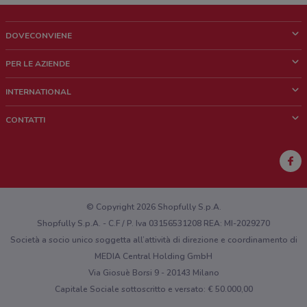
DOVECONVIENE
Cos'è DoveConviene
PER LE AZIENDE
Chi siamo
Cosa facciamo
INTERNATIONAL
News e media
Richieste commerciali e marketing
Brazil
CONTATTI
Lavora con noi
Mexico
Segnalazione punto vendita
France
Segnalazione Volantino
Australia
Hai un malfunzionamento sul web o sull'app?
New Zealand
© Copyright 2026 Shopfully S.p.A.
Shopfully S.p.A. - C.F / P. Iva 03156531208 REA: MI-2029270
Società a socio unico soggetta all’attività di direzione e coordinamento di
MEDIA Central Holding GmbH
Via Giosuè Borsi 9 - 20143 Milano
Capitale Sociale sottoscritto e versato: € 50.000,00