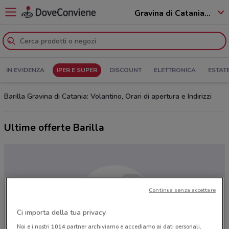
Gravina di Catania - 95030
IN EVIDENZA
IPER E SUPER
DISCOUNT
ELETTRONICA
ESTAT
Barilla Gravina di Catania: Volantino, Orari di apertura e Indirizzi
Ultime offerte Barilla
Continua senza accettare
Ci importa della tua privacy
Noi e i nostri
1014
partner archiviamo e accediamo ai dati personali,