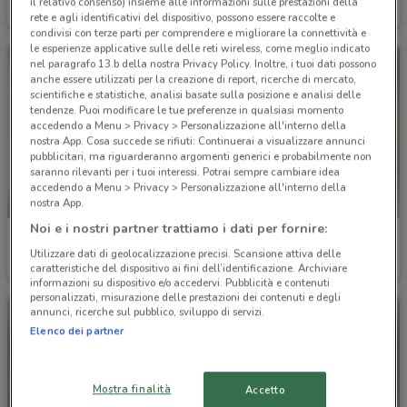
il relativo consenso) insieme alle informazioni sulle prestazioni della
Scade il 31/12
2 km
Scade il 31/10
3.9 km
rete e agli identificativi del dispositivo, possono essere raccolte e
condivisi con terze parti per comprendere e migliorare la connettività e
le esperienze applicative sulle delle reti wireless, come meglio indicato
nel paragrafo 13.b della nostra Privacy Policy. Inoltre, i tuoi dati possono
anche essere utilizzati per la creazione di report, ricerche di mercato,
scientifiche e statistiche, analisi basate sulla posizione e analisi delle
tendenze. Puoi modificare le tue preferenze in qualsiasi momento
accedendo a Menu > Privacy > Personalizzazione all'interno della
nostra App. Cosa succede se rifiuti: Continuerai a visualizzare annunci
pubblicitari, ma riguarderanno argomenti generici e probabilmente non
saranno rilevanti per i tuoi interessi. Potrai sempre cambiare idea
accedendo a Menu > Privacy > Personalizzazione all'interno della
NUOVO
nostra App.
Noi e i nostri partner trattiamo i dati per fornire:
Bricofer
Bricofer
Utilizzare dati di geolocalizzazione precisi. Scansione attiva delle
caratteristiche del dispositivo ai fini dell’identificazione. Archiviare
Scade il 23/08
4.2 km
Scade il 31/08
4.2 km
informazioni su dispositivo e/o accedervi. Pubblicità e contenuti
personalizzati, misurazione delle prestazioni dei contenuti e degli
annunci, ricerche sul pubblico, sviluppo di servizi.
Elenco dei partner
Mostra finalità
Accetto