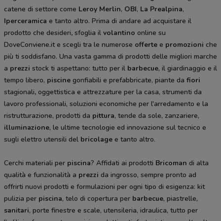
catene di settore come
Leroy Merlin
,
OBI
,
La Prealpina
,
Iperceramica
e tanto altro. Prima di andare ad acquistare il
prodotto che desideri
,
sfoglia il
volantino
online su
DoveConviene.it e scegli tra le numerose
offerte
e
promozioni
che
più ti soddisfano. Una vasta gamma di prodotti delle migliori marche
a
prezzi
stock ti aspettano: tutto per il
barbecue
, il giardinaggio e il
tempo libero,
piscine
gonfiabili e prefabbricate, piante da
fiori
stagionali
,
oggettistica e attrezzature per la casa, strumenti da
lavoro professionali, soluzioni economiche per l'arredamento e la
ristrutturazione, prodotti da
pittura
, tende da sole, zanzariere,
illuminazione
, le ultime tecnologie ed innovazione sul tecnico e
sugli elettro utensili del
bricolage
e tanto altro.
Cerchi materiali per
piscina
? Affidati ai prodotti
Bricoman
di alta
qualità e funzionalità a
prezzi
da ingrosso, sempre pronto ad
offrirti nuovi prodotti e formulazioni per ogni tipo di esigenza: kit
pulizia per
piscina
, telo di copertura per
barbecue
, piastrelle,
sanitari
, porte finestre e scale, utensileria, idraulica, tutto per