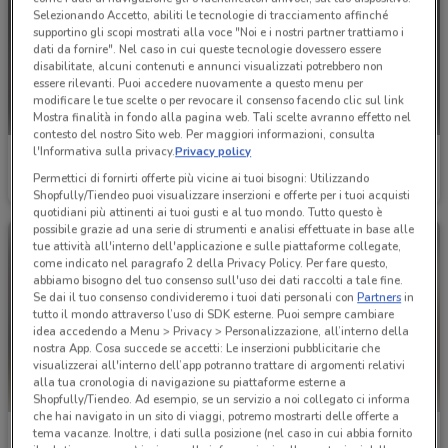
Selezionando Accetto, abiliti le tecnologie di tracciamento affinché
supportino gli scopi mostrati alla voce "Noi e i nostri partner trattiamo i
dati da fornire". Nel caso in cui queste tecnologie dovessero essere
disabilitate, alcuni contenuti e annunci visualizzati potrebbero non
essere rilevanti. Puoi accedere nuovamente a questo menu per
modificare le tue scelte o per revocare il consenso facendo clic sul link
Mostra finalità in fondo alla pagina web. Tali scelte avranno effetto nel
contesto del nostro Sito web. Per maggiori informazioni, consulta
l'Informativa sulla privacy.
Privacy policy
Einhell
Einhell
Permettici di fornirti offerte più vicine ai tuoi bisogni: Utilizzando
Scade il 31/12
1.9 km
Scade il 31/12
1.9 km
Shopfully/Tiendeo puoi visualizzare inserzioni e offerte per i tuoi acquisti
quotidiani più attinenti ai tuoi gusti e al tuo mondo. Tutto questo è
possibile grazie ad una serie di strumenti e analisi effettuate in base alle
tue attività all'interno dell'applicazione e sulle piattaforme collegate,
come indicato nel paragrafo 2 della Privacy Policy. Per fare questo,
abbiamo bisogno del tuo consenso sull'uso dei dati raccolti a tale fine.
Se dai il tuo consenso condivideremo i tuoi dati personali con
Partners
in
tutto il mondo attraverso l’uso di SDK esterne. Puoi sempre cambiare
idea accedendo a Menu > Privacy > Personalizzazione, all’interno della
nostra App. Cosa succede se accetti: Le inserzioni pubblicitarie che
visualizzerai all'interno dell’app potranno trattare di argomenti relativi
alla tua cronologia di navigazione su piattaforme esterne a
Shopfully/Tiendeo. Ad esempio, se un servizio a noi collegato ci informa
che hai navigato in un sito di viaggi, potremo mostrarti delle offerte a
Fiamma
Edil Kamin
tema vacanze. Inoltre, i dati sulla posizione (nel caso in cui abbia fornito