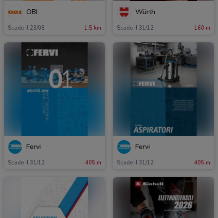
OBI
Würth
Scade il 23/08
1.5 km
Scade il 31/12
160 m
Fervi
Fervi
Scade il 31/12
405 m
Scade il 31/12
405 m