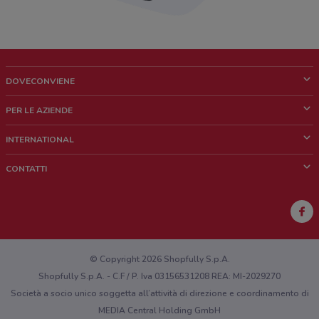
DOVECONVIENE
Cos'è DoveConviene
PER LE AZIENDE
Chi siamo
Cosa facciamo
INTERNATIONAL
News e media
Richieste commerciali e marketing
Brazil
CONTATTI
Lavora con noi
Mexico
Segnalazione punto vendita
France
Segnalazione Volantino
Australia
Hai un malfunzionamento sul web o sull'app?
New Zealand
© Copyright 2026 Shopfully S.p.A.
Shopfully S.p.A. - C.F / P. Iva 03156531208 REA: MI-2029270
Società a socio unico soggetta all’attività di direzione e coordinamento di
MEDIA Central Holding GmbH