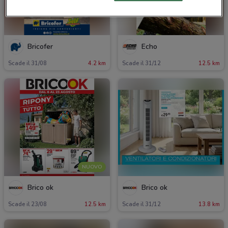
Bricofer
Echo
Scade il 31/08
4.2 km
Scade il 31/12
12.5 km
NUOVO
Brico ok
Brico ok
Scade il 23/08
12.5 km
Scade il 31/12
13.8 km