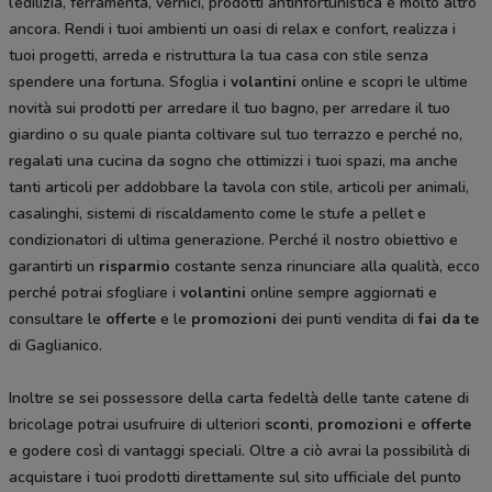
l’edilizia, ferramenta, vernici, prodotti antinfortunistica e molto altro
ancora. Rendi i tuoi ambienti un oasi di relax e confort, realizza i
tuoi progetti, arreda e ristruttura la tua casa con stile senza
spendere una fortuna. Sfoglia i
volantini
online e scopri le ultime
novità sui prodotti per arredare il tuo bagno, per arredare il tuo
giardino o su quale pianta coltivare sul tuo terrazzo e perché no,
regalati una cucina da sogno che ottimizzi i tuoi spazi, ma anche
tanti articoli per addobbare la tavola con stile, articoli per animali,
casalinghi, sistemi di riscaldamento come le stufe a pellet e
condizionatori di ultima generazione. Perché il nostro obiettivo e
garantirti un
risparmio
costante senza rinunciare alla qualità, ecco
perché potrai sfogliare i
volantini
online sempre aggiornati e
consultare le
offerte
e le
promozioni
dei punti vendita di
fai da te
di Gaglianico.
Inoltre se sei possessore della carta fedeltà delle tante catene di
bricolage potrai usufruire di ulteriori
sconti
,
promozioni
e
offerte
e godere così di vantaggi speciali. Oltre a ciò avrai la possibilità di
acquistare i tuoi prodotti direttamente sul sito ufficiale del punto