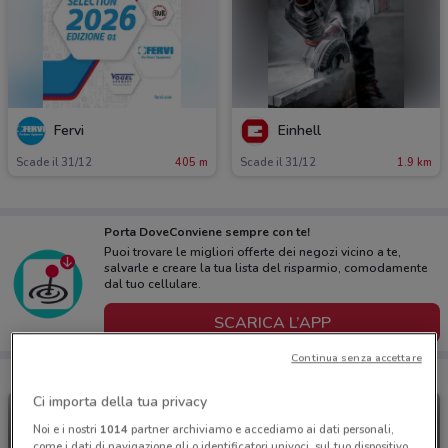
Fervi
Einhell
Scade il 31/12
405 m
Scade il 31/12
1.9 km
Porta DoveConviene sempre con te!
Puoi trovare le migliori offerte dei negozi vicino a te,
salvarle e creare la tua lista del risparmio, comodamente
dal tuo cellulare.
SCARICA L’APP
Continua senza accettare
Ci importa della tua privacy
Noi e i nostri
1014
partner archiviamo e accediamo ai dati personali,
come i dati di navigazione gli o identificatori univoci, sul tuo dispositivo.