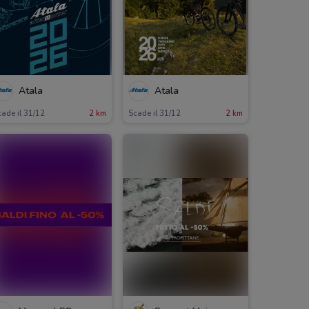
Atala
Atala
ade il 31/12
2 km
Scade il 31/12
2 km