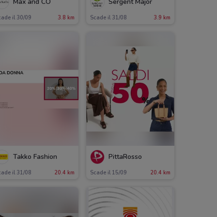
Max and CO
Sergent Major
ade il 30/09
3.8 km
Scade il 31/08
3.9 km
Takko Fashion
PittaRosso
ade il 31/08
20.4 km
Scade il 15/09
20.4 km