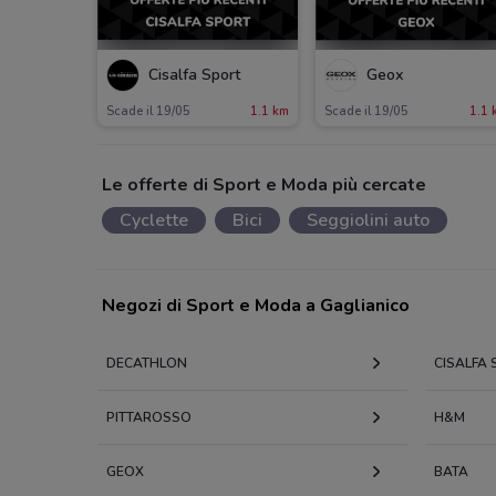
Cisalfa Sport
Geox
Scade il 19/05
1.1 km
Scade il 19/05
1.1 
Le offerte di Sport e Moda più cercate
Cyclette
Bici
Seggiolini auto
Negozi di Sport e Moda a Gaglianico
DECATHLON
CISALFA
PITTAROSSO
H&M
GEOX
BATA