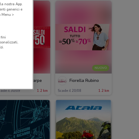
la nostra App.
nti generici e
 a Menu >
fini
sonalizzati,
zi.
NUOVO
Scarpe & Scarpe
Fiorella Rubino
ade il 30/09
1.2 km
Scade il 20/08
1.2 km