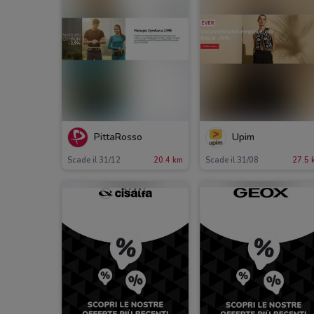
PittaRosso
Upim
Scade il 31/12
20.4 km
Scade il 31/08
27.5 