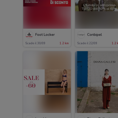
Foot Locker
Conbipel
Scade il 30/09
1.2 km
Scade il 22/09
1.2 