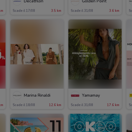
Decathlon
Golden Point
km
Scade il 17/08
3.5 km
Scade il 31/08
3.6 km
Sc
Marina Rinaldi
Yamamay
km
Scade il 18/08
12.6 km
Scade il 31/08
17.6 km
Sc