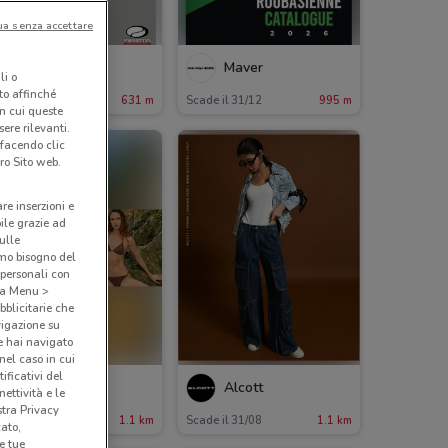
ua senza accettare
Parentini
Maver
li o
nto affinché
ade il 22/09
631 m
Scade il 31/12
995 m
in cui queste
ere rilevanti.
 facendo clic
ro Sito web.
are inserzioni e
bile grazie ad
sulle
amo bisogno del
 personali con
o a Menu >
bblicitarie che
vigazione su
e hai navigato
(nel caso in cui
ificativi del
Carpisa
Alcott
ettività e le
stra Privacy
ade il 31/08
1.1 km
Scade il 31/08
1.1 km
cato,
e tue