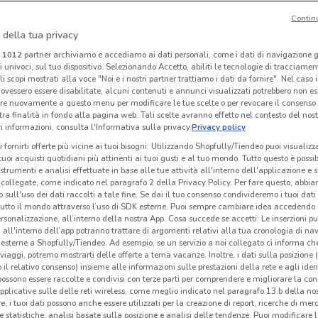
Contin
 della tua privacy
OVS
Angelico
i
1012
partner archiviamo e accediamo ai dati personali, come i dati di navigazione g
ri univoci, sul tuo dispositivo. Selezionando Accetto, abiliti le tecnologie di tracciame
 m
Scade il 31/08
463 m
Scade il 31/08
498 m
Sc
li scopi mostrati alla voce "Noi e i nostri partner trattiamo i dati da fornire". Nel caso 
ovessero essere disabilitate, alcuni contenuti e annunci visualizzati potrebbero non ess
re nuovamente a questo menu per modificare le tue scelte o per revocare il consenso
tra finalità in fondo alla pagina web. Tali scelte avranno effetto nel contesto del nost
 informazioni, consulta l'Informativa sulla privacy.
Privacy policy
i fornirti offerte più vicine ai tuoi bisogni: Utilizzando Shopfully/Tiendeo puoi visualizz
i tuoi acquisti quotidiani più attinenti ai tuoi gusti e al tuo mondo. Tutto questo è possi
 strumenti e analisi effettuate in base alle tue attività all'interno dell'applicazione e 
collegate, come indicato nel paragrafo 2 della Privacy Policy. Per fare questo, abbi
 sull'uso dei dati raccolti a tale fine. Se dai il tuo consenso condivideremo i tuoi dati
tutto il mondo attraverso l’uso di SDK esterne. Puoi sempre cambiare idea accedend
rsonalizzazione, all’interno della nostra App. Cosa succede se accetti: Le inserzioni pu
i all'interno dell’app potranno trattare di argomenti relativi alla tua cronologia di na
esterne a Shopfully/Tiendeo. Ad esempio, se un servizio a noi collegato ci informa ch
i viaggi, potremo mostrarti delle offerte a tema vacanze. Inoltre, i dati sulla posizione 
o il relativo consenso) insieme alle informazioni sulle prestazioni della rete e agli ident
Deichmann
Oltre
 possono essere raccolte e condivisi con terze parti per comprendere e migliorare la conn
pplicative sulle delle reti wireless, come meglio indicato nel paragrafo 13.b della no
km
Scade il 19/08
1.1 km
Scade il 31/08
1.1 km
Sc
re, i tuoi dati possono anche essere utilizzati per la creazione di report, ricerche di mer
 e statistiche, analisi basate sulla posizione e analisi delle tendenze. Puoi modificare l