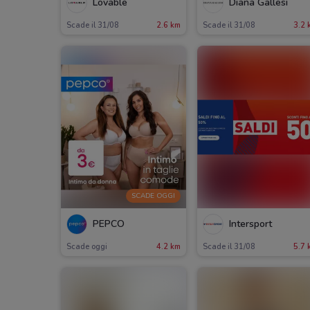
Lovable
Diana Gallesi
Scade il 31/08
2.6 km
Scade il 31/08
3.2 
SCADE OGGI
PEPCO
Intersport
Scade oggi
4.2 km
Scade il 31/08
5.7 