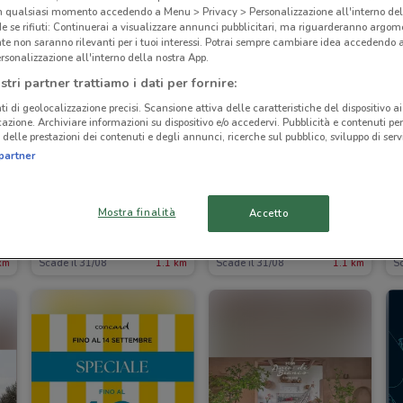
in qualsiasi momento accedendo a Menu > Privacy > Personalizzazione all'interno del
 se rifiuti: Continuerai a visualizzare annunci pubblicitari, ma riguarderanno argome
te non saranno rilevanti per i tuoi interessi. Potrai sempre cambiare idea accedendo
rsonalizzazione all'interno della nostra App.
stri partner trattiamo i dati per fornire:
ti di geolocalizzazione precisi. Scansione attiva delle caratteristiche del dispositivo ai 
icazione. Archiviare informazioni su dispositivo e/o accedervi. Pubblicità e contenuti per
delle prestazioni dei contenuti e degli annunci, ricerche sul pubblico, sviluppo di servi
partner
I
Mostra finalità
Accetto
Primadonna
Clayton
km
Scade il 31/08
1.1 km
Scade il 31/08
1.1 km
Sc