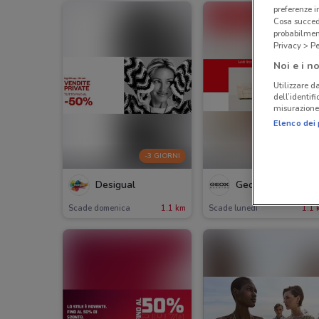
preferenze 
Cosa succede
probabilmen
Privacy > Pe
Noi e i no
Utilizzare da
dell’identif
misurazione 
Elenco dei 
-3 GIORNI
-4 GIORN
Desigual
Geox
Scade domenica
1.1 km
Scade lunedì
1.1 