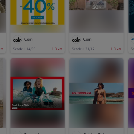
Coin
Coin
km
Scade il 14/09
1.3 km
Scade il 31/12
1.3 km
Sc