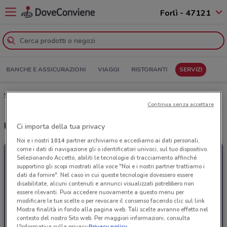
Forlì - 47121
BANCHE E ASSICURAZIONI
VIAGGI
RISTORANTI
SERVIZI
Spazio Enel Forlì: Volantino, Orari di apertura e Indirizzi
Continua senza accettare
Ultime offerte del volantino Spazio Enel
Ci importa della tua privacy
Noi e i nostri
1014
partner archiviamo e accediamo ai dati personali,
come i dati di navigazione gli o identificatori univoci, sul tuo dispositivo.
Selezionando Accetto, abiliti le tecnologie di tracciamento affinché
supportino gli scopi mostrati alla voce "Noi e i nostri partner trattiamo i
dati da fornire". Nel caso in cui queste tecnologie dovessero essere
disabilitate, alcuni contenuti e annunci visualizzati potrebbero non
essere rilevanti. Puoi accedere nuovamente a questo menu per
modificare le tue scelte o per revocare il consenso facendo clic sul link
Mostra finalità in fondo alla pagina web. Tali scelte avranno effetto nel
contesto del nostro Sito web. Per maggiori informazioni, consulta
l'Informativa sulla privacy.
Privacy policy