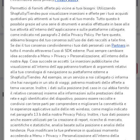
Permettici di fornirti offerte più vicine ai tuoi bisogni: Utilizzando
Spazio Enel
Shopfully/Tiendeo puoi visualizzare inserzioni e offerte per i tuoi acquisti
quotidiani più attinenti ai tuoi gusti e al tuo mondo. Tutto questo è
Scade il 15/09
4.7 km
possibile grazie ad una serie di strumenti e analisi effettuate in base alle
tue attività all'interno dell'applicazione e sulle piattaforme collegate,
come indicato nel paragrafo 2 della Privacy Policy. Per fare questo,
abbiamo bisogno del tuo consenso sull'uso dei dati raccolti a tale fine.
Porta DoveConviene sempre con te!
Se dai il tuo consenso condivideremo i tuoi dati personali con
Partners
in
Puoi trovare le migliori offerte dei negozi vicino a te,
tutto il mondo attraverso l’uso di SDK esterne. Puoi sempre cambiare
salvarle e creare la tua lista del risparmio, comodamente
idea accedendo a Menu > Privacy > Personalizzazione, all’interno della
dal tuo cellulare.
nostra App. Cosa succede se accetti: Le inserzioni pubblicitarie che
visualizzerai all'interno dell’app potranno trattare di argomenti relativi
SCARICA L’APP
alla tua cronologia di navigazione su piattaforme esterne a
Shopfully/Tiendeo. Ad esempio, se un servizio a noi collegato ci informa
che hai navigato in un sito di viaggi, potremo mostrarti delle offerte a
tema vacanze. Inoltre, i dati sulla posizione (nel caso in cui abbia fornito
il relativo consenso) insieme alle informazioni sulle prestazioni della
Negozi Spazio Enel a Forlì
rete e agli identificativi del dispositivo, possono essere raccolte e
condivisi con terze parti per comprendere e migliorare la connettività e
le esperienze applicative sulle delle reti wireless, come meglio indicato
Via Guido Bonali, 38-42 Forlì
nel paragrafo 13.b della nostra Privacy Policy. Inoltre, i tuoi dati possono
4.7 km
anche essere utilizzati per la creazione di report, ricerche di mercato,
scientifiche e statistiche, analisi basate sulla posizione e analisi delle
tendenze. Puoi modificare le tue preferenze in qualsiasi momento
Tutti i negozi Spazio Enel
accedendo a Menu > Privacy > Personalizzazione all'interno della