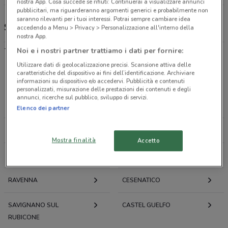
nostra App. Cosa succede se rifiuti: Continuerai a visualizzare annunci
pubblicitari, ma riguarderanno argomenti generici e probabilmente non
saranno rilevanti per i tuoi interessi. Potrai sempre cambiare idea
Spazio Enel, offerte e negozi
accedendo a Menu > Privacy > Personalizzazione all'interno della
nostra App.
-
Noi e i nostri partner trattiamo i dati per fornire:
Utilizzare dati di geolocalizzazione precisi. Scansione attiva delle
caratteristiche del dispositivo ai fini dell’identificazione. Archiviare
Offerte volantini e cataloghi per città nelle vicinanze
informazioni su dispositivo e/o accedervi. Pubblicità e contenuti
personalizzati, misurazione delle prestazioni dei contenuti e degli
annunci, ricerche sul pubblico, sviluppo di servizi.
FORLÌ
FAENZA
Elenco dei partner
CESENA
LUGO
Mostra finalità
Accetto
CERVIA
IMOLA
RAVENNA
CESENATICO
SAVIGNANO SUL
CASTEL GUELFO
RUBICONE