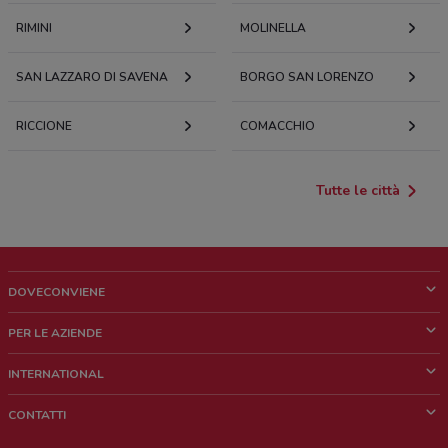
RIMINI
MOLINELLA
SAN LAZZARO DI SAVENA
BORGO SAN LORENZO
RICCIONE
COMACCHIO
Tutte le città
DOVECONVIENE
Cos'è DoveConviene
PER LE AZIENDE
Chi siamo
Cosa facciamo
INTERNATIONAL
News e media
Richieste commerciali e marketing
Brazil
CONTATTI
Lavora con noi
Mexico
Segnalazione punto vendita