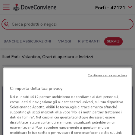
Forlì - 47121
BANCHE E ASSICURAZIONI
VIAGGI
RISTORANTI
SERVIZI
Iliad Forlì: Volantino, Orari di apertura e Indirizzi
Ultime offerte del volantino Iliad
Continua senza accettare
Ci importa della tua privacy
Noi e i nostri
1012
partner archiviamo e accediamo ai dati personali,
come i dati di navigazione gli o identificatori univoci, sul tuo dispositivo.
Selezionando Accetto, abiliti le tecnologie di tracciamento affinché
supportino gli scopi mostrati alla voce "Noi e i nostri partner trattiamo i
dati da fornire". Nel caso in cui queste tecnologie dovessero essere
disabilitate, alcuni contenuti e annunci visualizzati potrebbero non
essere rilevanti. Puoi accedere nuovamente a questo menu per
modificare le tue scelte o per revocare il consenso facendo clic sul link