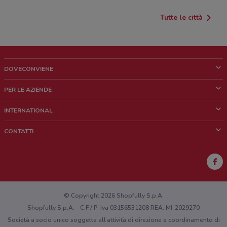
Tutte le città
DOVECONVIENE
Cos'è DoveConviene
PER LE AZIENDE
Chi siamo
Cosa facciamo
INTERNATIONAL
News e media
Richieste commerciali e marketing
Brazil
CONTATTI
Lavora con noi
Mexico
Segnalazione punto vendita
France
Segnalazione Volantino
Australia
Hai un malfunzionamento sul web o sull'app?
New Zealand
© Copyright 2026 Shopfully S.p.A.
Shopfully S.p.A. - C.F / P. Iva 03156531208 REA: MI-2029270
Società a socio unico soggetta all’attività di direzione e coordinamento di