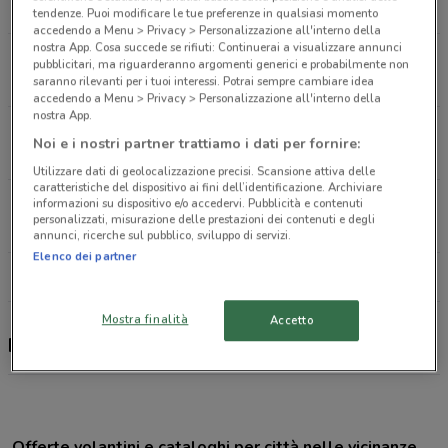
4.2 km
CHIUSO
tendenze. Puoi modificare le tue preferenze in qualsiasi momento
accedendo a Menu > Privacy > Personalizzazione all'interno della
nostra App. Cosa succede se rifiuti: Continuerai a visualizzare annunci
Viale Gramsci, 98 Forlì Forlì
pubblicitari, ma riguarderanno argomenti generici e probabilmente non
5.1 km
saranno rilevanti per i tuoi interessi. Potrai sempre cambiare idea
accedendo a Menu > Privacy > Personalizzazione all'interno della
nostra App.
Piazzale della Cooperazione Forli
Noi e i nostri partner trattiamo i dati per fornire:
8 km
CHIUSO
Utilizzare dati di geolocalizzazione precisi. Scansione attiva delle
caratteristiche del dispositivo ai fini dell’identificazione. Archiviare
Piazzale della Cooperazione, 2 Forlì Forlì
informazioni su dispositivo e/o accedervi. Pubblicità e contenuti
personalizzati, misurazione delle prestazioni dei contenuti e degli
8.2 km
CHIUSO
annunci, ricerche sul pubblico, sviluppo di servizi.
Elenco dei partner
Tutti i negozi Iliad
Mostra finalità
Accetto
Iliad, offerte e negozi
Offerte volantini e cataloghi per città nelle vicinanze