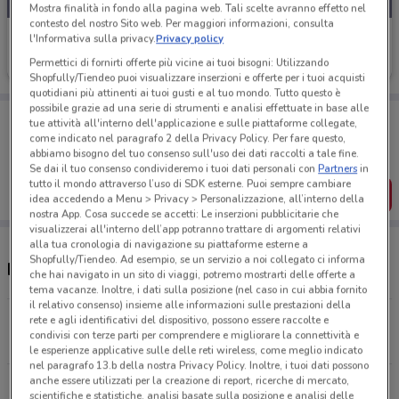
Mostra finalità in fondo alla pagina web. Tali scelte avranno effetto nel
contesto del nostro Sito web. Per maggiori informazioni, consulta
Iliad
l'Informativa sulla privacy.
Privacy policy
Permettici di fornirti offerte più vicine ai tuoi bisogni: Utilizzando
Scade il 10/09
3.9 km
Shopfully/Tiendeo puoi visualizzare inserzioni e offerte per i tuoi acquisti
quotidiani più attinenti ai tuoi gusti e al tuo mondo. Tutto questo è
possibile grazie ad una serie di strumenti e analisi effettuate in base alle
Porta DoveConviene sempre con te!
tue attività all'interno dell'applicazione e sulle piattaforme collegate,
Puoi trovare le migliori offerte dei negozi vicino a te,
come indicato nel paragrafo 2 della Privacy Policy. Per fare questo,
salvarle e creare la tua lista del risparmio, comodamente
abbiamo bisogno del tuo consenso sull'uso dei dati raccolti a tale fine.
dal tuo cellulare.
Se dai il tuo consenso condivideremo i tuoi dati personali con
Partners
in
tutto il mondo attraverso l’uso di SDK esterne. Puoi sempre cambiare
SCARICA L’APP
idea accedendo a Menu > Privacy > Personalizzazione, all’interno della
nostra App. Cosa succede se accetti: Le inserzioni pubblicitarie che
visualizzerai all'interno dell’app potranno trattare di argomenti relativi
alla tua cronologia di navigazione su piattaforme esterne a
Shopfully/Tiendeo. Ad esempio, se un servizio a noi collegato ci informa
Negozi Iliad a Forlì
che hai navigato in un sito di viaggi, potremo mostrarti delle offerte a
tema vacanze. Inoltre, i dati sulla posizione (nel caso in cui abbia fornito
il relativo consenso) insieme alle informazioni sulle prestazioni della
Piazza Saffi, 41 Forlì Forlì
rete e agli identificativi del dispositivo, possono essere raccolte e
condivisi con terze parti per comprendere e migliorare la connettività e
3.9 km
CHIUSO
le esperienze applicative sulle delle reti wireless, come meglio indicato
nel paragrafo 13.b della nostra Privacy Policy. Inoltre, i tuoi dati possono
anche essere utilizzati per la creazione di report, ricerche di mercato,
Corso della Repubblica, 144 Forli
scientifiche e statistiche, analisi basate sulla posizione e analisi delle