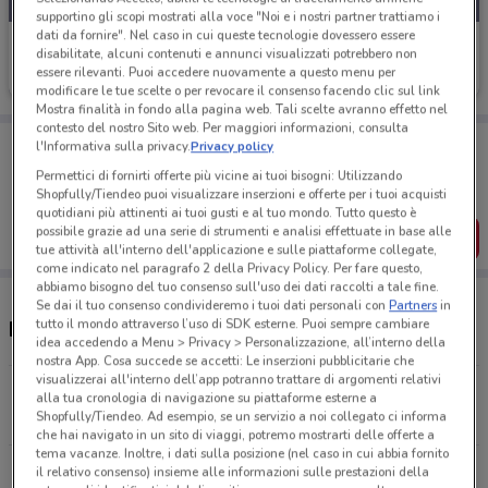
supportino gli scopi mostrati alla voce "Noi e i nostri partner trattiamo i
dati da fornire". Nel caso in cui queste tecnologie dovessero essere
Agos Ducato
disabilitate, alcuni contenuti e annunci visualizzati potrebbero non
essere rilevanti. Puoi accedere nuovamente a questo menu per
Scade il 13/01
4.7 km
modificare le tue scelte o per revocare il consenso facendo clic sul link
Mostra finalità in fondo alla pagina web. Tali scelte avranno effetto nel
contesto del nostro Sito web. Per maggiori informazioni, consulta
Porta DoveConviene sempre con te!
l'Informativa sulla privacy.
Privacy policy
Puoi trovare le migliori offerte dei negozi vicino a te,
Permettici di fornirti offerte più vicine ai tuoi bisogni: Utilizzando
salvarle e creare la tua lista del risparmio, comodamente
Shopfully/Tiendeo puoi visualizzare inserzioni e offerte per i tuoi acquisti
dal tuo cellulare.
quotidiani più attinenti ai tuoi gusti e al tuo mondo. Tutto questo è
possibile grazie ad una serie di strumenti e analisi effettuate in base alle
SCARICA L’APP
tue attività all'interno dell'applicazione e sulle piattaforme collegate,
come indicato nel paragrafo 2 della Privacy Policy. Per fare questo,
abbiamo bisogno del tuo consenso sull'uso dei dati raccolti a tale fine.
Se dai il tuo consenso condivideremo i tuoi dati personali con
Partners
in
tutto il mondo attraverso l’uso di SDK esterne. Puoi sempre cambiare
Negozi Agos Ducato a Forlì
idea accedendo a Menu > Privacy > Personalizzazione, all’interno della
nostra App. Cosa succede se accetti: Le inserzioni pubblicitarie che
visualizzerai all'interno dell’app potranno trattare di argomenti relativi
Via Roma, 61 Forli’
alla tua cronologia di navigazione su piattaforme esterne a
Shopfully/Tiendeo. Ad esempio, se un servizio a noi collegato ci informa
4.7 km
CHIUSO
che hai navigato in un sito di viaggi, potremo mostrarti delle offerte a
tema vacanze. Inoltre, i dati sulla posizione (nel caso in cui abbia fornito
Tutti i negozi Agos Ducato
il relativo consenso) insieme alle informazioni sulle prestazioni della