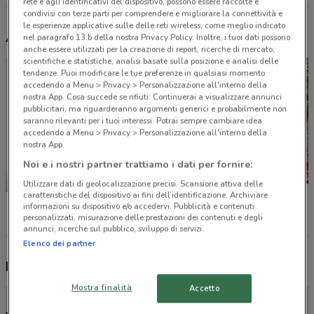
rete e agli identificativi del dispositivo, possono essere raccolte e
condivisi con terze parti per comprendere e migliorare la connettività e
le esperienze applicative sulle delle reti wireless, come meglio indicato
Altri volantini nelle vicinanze
nel paragrafo 13.b della nostra Privacy Policy. Inoltre, i tuoi dati possono
anche essere utilizzati per la creazione di report, ricerche di mercato,
scientifiche e statistiche, analisi basate sulla posizione e analisi delle
tendenze. Puoi modificare le tue preferenze in qualsiasi momento
accedendo a Menu > Privacy > Personalizzazione all'interno della
nostra App. Cosa succede se rifiuti: Continuerai a visualizzare annunci
pubblicitari, ma riguarderanno argomenti generici e probabilmente non
saranno rilevanti per i tuoi interessi. Potrai sempre cambiare idea
accedendo a Menu > Privacy > Personalizzazione all'interno della
nostra App.
Noi e i nostri partner trattiamo i dati per fornire:
NUOVO
Utilizzare dati di geolocalizzazione precisi. Scansione attiva delle
caratteristiche del dispositivo ai fini dell’identificazione. Archiviare
Unieuro
Comet
KiK
informazioni su dispositivo e/o accedervi. Pubblicità e contenuti
personalizzati, misurazione delle prestazioni dei contenuti e degli
annunci, ricerche sul pubblico, sviluppo di servizi.
Elenco dei partner
Nuovi prodotti da provare
Mostra finalità
Accetto