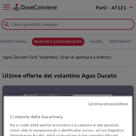
Forlì - 47121
SPORT E MODA
BANCHE E ASSICURAZIONI
VIAGGI
RISTORANTI
Agos Ducato Forlì: Volantino, Orari di apertura e Indirizzi
Ultime offerte del volantino Agos Ducato
Continua senza accettare
Ci importa della tua privacy
Noi e i nostri
1014
partner archiviamo e accediamo ai dati personali,
come i dati di navigazione gli o identificatori univoci, sul tuo dispositivo.
Selezionando Accetto, abiliti le tecnologie di tracciamento affinché