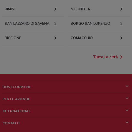
RIMINI
MOLINELLA
SAN LAZZARO DI SAVENA
BORGO SAN LORENZO
RICCIONE
COMACCHIO
Tutte le città
DOVECONVIENE
Cos'è DoveConviene
PER LE AZIENDE
Chi siamo
Cosa facciamo
INTERNATIONAL
News e media
Richieste commerciali e marketing
Brazil
CONTATTI
Lavora con noi
Mexico