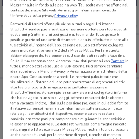
Mostra finalità in fondo alla pagina web. Tali scelte avranno effetto nel
contesto del nostro Sito web. Per maggiori informazioni, consulta
1mobile
l'Informativa sulla privacy.
Privacy policy
Scade il 31/08
2.4 km
Permettici di fornirti offerte più vicine ai tuoi bisogni: Utilizzando
Shopfully/Tiendeo puoi visualizzare inserzioni e offerte per i tuoi acquisti
quotidiani più attinenti ai tuoi gusti e al tuo mondo. Tutto questo è
possibile grazie ad una serie di strumenti e analisi effettuate in base alle
Porta DoveConviene sempre con te!
tue attività all'interno dell'applicazione e sulle piattaforme collegate,
Puoi trovare le migliori offerte dei negozi vicino a te,
come indicato nel paragrafo 2 della Privacy Policy. Per fare questo,
salvarle e creare la tua lista del risparmio, comodamente
abbiamo bisogno del tuo consenso sull'uso dei dati raccolti a tale fine.
dal tuo cellulare.
Se dai il tuo consenso condivideremo i tuoi dati personali con
Partners
in
tutto il mondo attraverso l’uso di SDK esterne. Puoi sempre cambiare
SCARICA L’APP
idea accedendo a Menu > Privacy > Personalizzazione, all’interno della
nostra App. Cosa succede se accetti: Le inserzioni pubblicitarie che
visualizzerai all'interno dell’app potranno trattare di argomenti relativi
alla tua cronologia di navigazione su piattaforme esterne a
Shopfully/Tiendeo. Ad esempio, se un servizio a noi collegato ci informa
Negozi 1mobile a Forlì
che hai navigato in un sito di viaggi, potremo mostrarti delle offerte a
tema vacanze. Inoltre, i dati sulla posizione (nel caso in cui abbia fornito
il relativo consenso) insieme alle informazioni sulle prestazioni della
Viale Risorgimento 236/A Forlì
rete e agli identificativi del dispositivo, possono essere raccolte e
2.4 km
condivisi con terze parti per comprendere e migliorare la connettività e
le esperienze applicative sulle delle reti wireless, come meglio indicato
nel paragrafo 13.b della nostra Privacy Policy. Inoltre, i tuoi dati possono
Viale Risorgimento 137 Forlì
anche essere utilizzati per la creazione di report, ricerche di mercato,