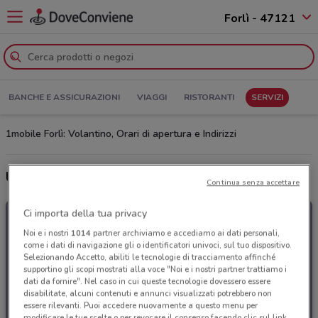
Forlì - 47121
BANCHE E ASSICURAZIONI
VIAGGI
RISTORANTI
SERVIZI
1mobile Forlì: Volantino, Orari di apertura e Indirizzi
Ultime offerte del volantino 1mobile
Continua senza accettare
Ci importa della tua privacy
Noi e i nostri
1014
partner archiviamo e accediamo ai dati personali,
come i dati di navigazione gli o identificatori univoci, sul tuo dispositivo.
Selezionando Accetto, abiliti le tecnologie di tracciamento affinché
supportino gli scopi mostrati alla voce "Noi e i nostri partner trattiamo i
dati da fornire". Nel caso in cui queste tecnologie dovessero essere
disabilitate, alcuni contenuti e annunci visualizzati potrebbero non
essere rilevanti. Puoi accedere nuovamente a questo menu per
modificare le tue scelte o per revocare il consenso facendo clic sul link