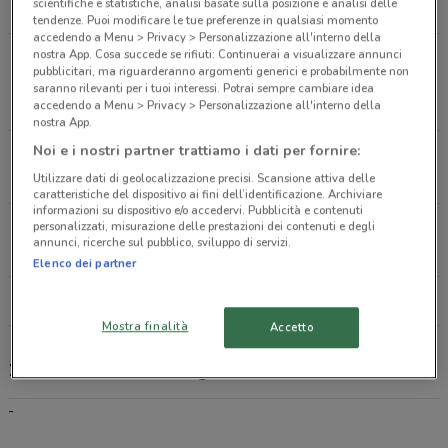
scientifiche e statistiche, analisi basate sulla posizione e analisi delle
2.8 km
tendenze. Puoi modificare le tue preferenze in qualsiasi momento
accedendo a Menu > Privacy > Personalizzazione all'interno della
nostra App. Cosa succede se rifiuti: Continuerai a visualizzare annunci
Via G. Mameli 12 Castrocaro Terme E Terra Del
pubblicitari, ma riguarderanno argomenti generici e probabilmente non
Sole
saranno rilevanti per i tuoi interessi. Potrai sempre cambiare idea
3.9 km
accedendo a Menu > Privacy > Personalizzazione all'interno della
nostra App.
Noi e i nostri partner trattiamo i dati per fornire:
Corso Mazzini, 35 Forlì
4.2 km
Utilizzare dati di geolocalizzazione precisi. Scansione attiva delle
caratteristiche del dispositivo ai fini dell’identificazione. Archiviare
informazioni su dispositivo e/o accedervi. Pubblicità e contenuti
personalizzati, misurazione delle prestazioni dei contenuti e degli
Via Giorgio Regnoli 49 Forlì
annunci, ricerche sul pubblico, sviluppo di servizi.
4.2 km
Elenco dei partner
Tutti i negozi 1mobile
Mostra finalità
Accetto
1mobile, offerte e negozi
-