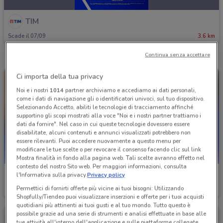
TIM
Scade il 07/09
3.6 km
Continua senza accettare
Ci importa della tua privacy
Noi e i nostri
1014
partner archiviamo e accediamo ai dati personali,
come i dati di navigazione gli o identificatori univoci, sul tuo dispositivo.
Selezionando Accetto, abiliti le tecnologie di tracciamento affinché
supportino gli scopi mostrati alla voce "Noi e i nostri partner trattiamo i
dati da fornire". Nel caso in cui queste tecnologie dovessero essere
disabilitate, alcuni contenuti e annunci visualizzati potrebbero non
essere rilevanti. Puoi accedere nuovamente a questo menu per
modificare le tue scelte o per revocare il consenso facendo clic sul link
Mostra finalità in fondo alla pagina web. Tali scelte avranno effetto nel
contesto del nostro Sito web. Per maggiori informazioni, consulta
TIM
TIM
l'Informativa sulla privacy.
Privacy policy
Permettici di fornirti offerte più vicine ai tuoi bisogni: Utilizzando
Scade il 30/08
3.6 km
Scade il 06/09
3.6 km
Shopfully/Tiendeo puoi visualizzare inserzioni e offerte per i tuoi acquisti
quotidiani più attinenti ai tuoi gusti e al tuo mondo. Tutto questo è
possibile grazie ad una serie di strumenti e analisi effettuate in base alle
tue attività all'interno dell'applicazione e sulle piattaforme collegate,