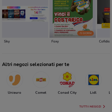
-5 GIORNI
Sky
Foxy
Cofidis
Altri negozi selezionati per te
Unieuro
Comet
Conad City
Lidl
L
TUTTI I NEGOZI