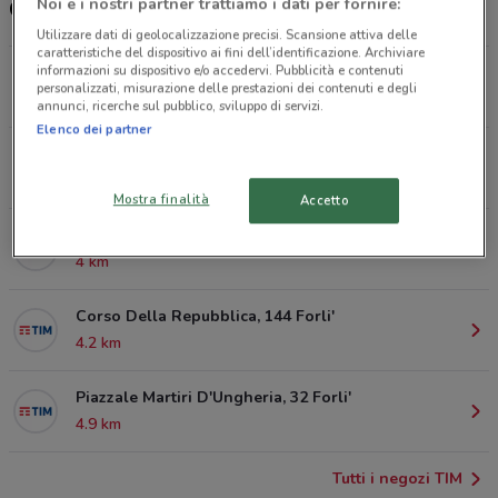
Noi e i nostri partner trattiamo i dati per fornire:
Centro TIM a Forlì
Utilizzare dati di geolocalizzazione precisi. Scansione attiva delle
caratteristiche del dispositivo ai fini dell’identificazione. Archiviare
informazioni su dispositivo e/o accedervi. Pubblicità e contenuti
Viale Ii Giugno, 2/B Forlì
personalizzati, misurazione delle prestazioni dei contenuti e degli
3.6 km
annunci, ricerche sul pubblico, sviluppo di servizi.
Elenco dei partner
Corso Garibaldi, 64 Forlì
3.9 km
Mostra finalità
Accetto
Corso Della Repubblica, 31 Forlì
4 km
Corso Della Repubblica, 144 Forli'
4.2 km
Piazzale Martiri D'Ungheria, 32 Forli'
4.9 km
Tutti i negozi TIM