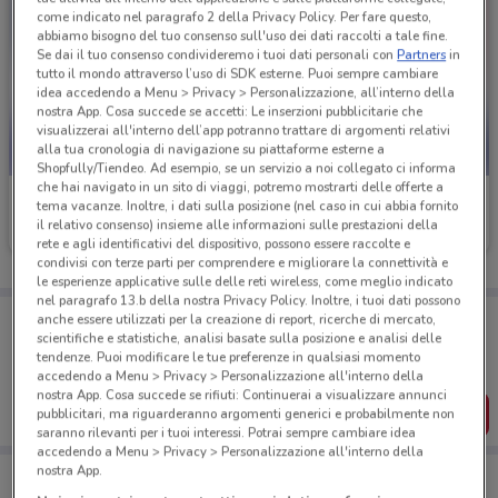
come indicato nel paragrafo 2 della Privacy Policy. Per fare questo,
abbiamo bisogno del tuo consenso sull'uso dei dati raccolti a tale fine.
Se dai il tuo consenso condivideremo i tuoi dati personali con
Partners
in
tutto il mondo attraverso l’uso di SDK esterne. Puoi sempre cambiare
idea accedendo a Menu > Privacy > Personalizzazione, all’interno della
nostra App. Cosa succede se accetti: Le inserzioni pubblicitarie che
visualizzerai all'interno dell’app potranno trattare di argomenti relativi
alla tua cronologia di navigazione su piattaforme esterne a
Shopfully/Tiendeo. Ad esempio, se un servizio a noi collegato ci informa
che hai navigato in un sito di viaggi, potremo mostrarti delle offerte a
TIM
TIM
tema vacanze. Inoltre, i dati sulla posizione (nel caso in cui abbia fornito
il relativo consenso) insieme alle informazioni sulle prestazioni della
Scade il 30/08
3.6 km
Scade il 31/12
3.6 km
rete e agli identificativi del dispositivo, possono essere raccolte e
condivisi con terze parti per comprendere e migliorare la connettività e
le esperienze applicative sulle delle reti wireless, come meglio indicato
nel paragrafo 13.b della nostra Privacy Policy. Inoltre, i tuoi dati possono
Porta DoveConviene sempre con te!
anche essere utilizzati per la creazione di report, ricerche di mercato,
Puoi trovare le migliori offerte dei negozi vicino a te,
scientifiche e statistiche, analisi basate sulla posizione e analisi delle
salvarle e creare la tua lista del risparmio, comodamente
tendenze. Puoi modificare le tue preferenze in qualsiasi momento
dal tuo cellulare.
accedendo a Menu > Privacy > Personalizzazione all'interno della
nostra App. Cosa succede se rifiuti: Continuerai a visualizzare annunci
SCARICA L’APP
pubblicitari, ma riguarderanno argomenti generici e probabilmente non
saranno rilevanti per i tuoi interessi. Potrai sempre cambiare idea
accedendo a Menu > Privacy > Personalizzazione all'interno della
nostra App.