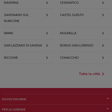
RAVENNA
CESENATICO
SAVIGNANO SUL
CASTEL GUELFO
RUBICONE
RIMINI
MOLINELLA
SAN LAZZARO DI SAVENA
BORGO SAN LORENZO
RICCIONE
COMACCHIO
Tutte le città
DOVECONVIENE
Cos'è DoveConviene
PER LE AZIENDE