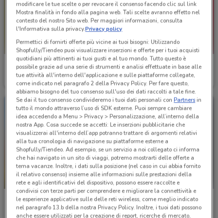
modificare le tue scelte o per revocare il consenso facendo clic sul link
Mostra finalità in fondo alla pagina web. Tali scelte avranno effetto nel
contesto del nostro Sito web. Per maggiori informazioni, consulta
l'Informativa sulla privacy.
Privacy policy
Permettici di fornirti offerte più vicine ai tuoi bisogni: Utilizzando
Shopfully/Tiendeo puoi visualizzare inserzioni e offerte per i tuoi acquisti
quotidiani più attinenti ai tuoi gusti e al tuo mondo. Tutto questo è
Fazzini
Fiducia & Convenienza
possibile grazie ad una serie di strumenti e analisi effettuate in base alle
tue attività all'interno dell'applicazione e sulle piattaforme collegate,
Scade il 31/12
343 m
Scade sabato
420 m
come indicato nel paragrafo 2 della Privacy Policy. Per fare questo,
abbiamo bisogno del tuo consenso sull'uso dei dati raccolti a tale fine.
Se dai il tuo consenso condivideremo i tuoi dati personali con
Partners
in
tutto il mondo attraverso l’uso di SDK esterne. Puoi sempre cambiare
idea accedendo a Menu > Privacy > Personalizzazione, all’interno della
nostra App. Cosa succede se accetti: Le inserzioni pubblicitarie che
visualizzerai all'interno dell’app potranno trattare di argomenti relativi
alla tua cronologia di navigazione su piattaforme esterne a
Shopfully/Tiendeo. Ad esempio, se un servizio a noi collegato ci informa
che hai navigato in un sito di viaggi, potremo mostrarti delle offerte a
tema vacanze. Inoltre, i dati sulla posizione (nel caso in cui abbia fornito
il relativo consenso) insieme alle informazioni sulle prestazioni della
SCADE OGGI
rete e agli identificativi del dispositivo, possono essere raccolte e
condivisi con terze parti per comprendere e migliorare la connettività e
Iperbimbo
Parentini
le esperienze applicative sulle delle reti wireless, come meglio indicato
nel paragrafo 13.b della nostra Privacy Policy. Inoltre, i tuoi dati possono
anche essere utilizzati per la creazione di report, ricerche di mercato,
Scade oggi
685 m
Scade il 22/09
734 m