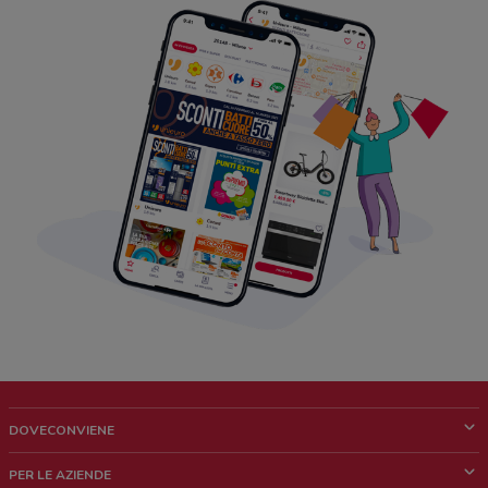
DOVECONVIENE
Cos'è DoveConviene
PER LE AZIENDE