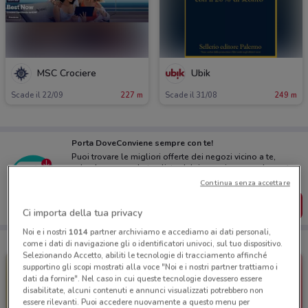
MSC Crociere
Ubik
Scade il 22/09
227 m
Scade il 31/08
249 m
Porta DoveConviene sempre con te!
Puoi trovare le migliori offerte dei negozi vicino a te,
salvarle e creare la tua lista del risparmio, comodamente
dal tuo cellulare.
Continua senza accettare
SCARICA L’APP
Ci importa della tua privacy
Noi e i nostri
1014
partner archiviamo e accediamo ai dati personali,
come i dati di navigazione gli o identificatori univoci, sul tuo dispositivo.
Selezionando Accetto, abiliti le tecnologie di tracciamento affinché
supportino gli scopi mostrati alla voce "Noi e i nostri partner trattiamo i
dati da fornire". Nel caso in cui queste tecnologie dovessero essere
disabilitate, alcuni contenuti e annunci visualizzati potrebbero non
essere rilevanti. Puoi accedere nuovamente a questo menu per