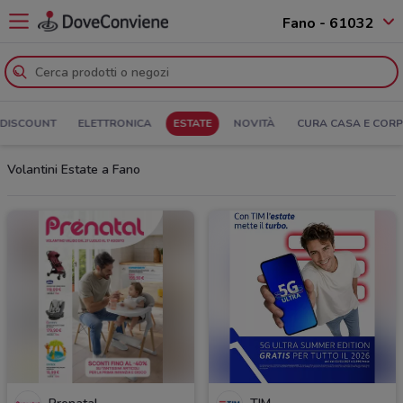
Fano - 61032
DISCOUNT
ELETTRONICA
ESTATE
NOVITÀ
CURA CASA E COR
Volantini Estate a Fano