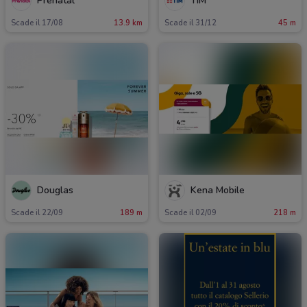
Prenatal
TIM
Scade il 17/08
13.9 km
Scade il 31/12
45 m
Douglas
Kena Mobile
Scade il 22/09
189 m
Scade il 02/09
218 m