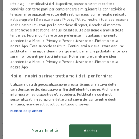
207 m
rete e agli identificativi del dispositivo, possono essere raccolte e
condivisi con terze parti per comprendere e migliorare la connettività e
le esperienze applicative sulle delle reti wireless, come meglio indicato
Via Einaudi 30 Fano
nel paragrafo 13.b della nostra Privacy Policy. Inoltre, i tuoi dati possono
anche essere utilizzati per la creazione di report, ricerche di mercato,
4.9 km
APERTO
scientifiche e statistiche, analisi basate sulla posizione e analisi delle
tendenze. Puoi modificare le tue preferenze in qualsiasi momento
Via Branca 54 Pesaro
accedendo a Menu > Privacy > Personalizzazione all'interno della
nostra App. Cosa succede se rifiuti: Continuerai a visualizzare annunci
11.1 km
APERTO
pubblicitari, ma riguarderanno argomenti generici e probabilmente non
saranno rilevanti per i tuoi interessi. Potrai sempre cambiare idea
accedendo a Menu > Privacy > Personalizzazione all'interno della
Via Gagarin Pesaro
nostra App.
13.4 km
APERTO
Noi e i nostri partner trattiamo i dati per fornire:
Utilizzare dati di geolocalizzazione precisi. Scansione attiva delle
Tutti i negozi Douglas
caratteristiche del dispositivo ai fini dell’identificazione. Archiviare
informazioni su dispositivo e/o accedervi. Pubblicità e contenuti
personalizzati, misurazione delle prestazioni dei contenuti e degli
annunci, ricerche sul pubblico, sviluppo di servizi.
Douglas - sconti e offerte, negozi e Douglas
Elenco dei partner
Card
Douglas
è una catena che si occupa della vendita di profumi,
Mostra finalità
Accetto
cosmetici, articoli di make up e accessori: tutto ciò che è sinonimo di