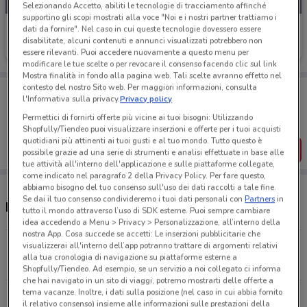
Selezionando Accetto, abiliti le tecnologie di tracciamento affinché
supportino gli scopi mostrati alla voce "Noi e i nostri partner trattiamo i
Douglas
dati da fornire". Nel caso in cui queste tecnologie dovessero essere
disabilitate, alcuni contenuti e annunci visualizzati potrebbero non
Scade il 22/09
189 m
essere rilevanti. Puoi accedere nuovamente a questo menu per
modificare le tue scelte o per revocare il consenso facendo clic sul link
Mostra finalità in fondo alla pagina web. Tali scelte avranno effetto nel
contesto del nostro Sito web. Per maggiori informazioni, consulta
Porta DoveConviene sempre con te!
l'Informativa sulla privacy.
Privacy policy
Puoi trovare le migliori offerte dei negozi vicino a te,
salvarle e creare la tua lista del risparmio, comodamente
Permettici di fornirti offerte più vicine ai tuoi bisogni: Utilizzando
dal tuo cellulare.
Shopfully/Tiendeo puoi visualizzare inserzioni e offerte per i tuoi acquisti
quotidiani più attinenti ai tuoi gusti e al tuo mondo. Tutto questo è
SCARICA L’APP
possibile grazie ad una serie di strumenti e analisi effettuate in base alle
tue attività all'interno dell'applicazione e sulle piattaforme collegate,
come indicato nel paragrafo 2 della Privacy Policy. Per fare questo,
abbiamo bisogno del tuo consenso sull'uso dei dati raccolti a tale fine.
Se dai il tuo consenso condivideremo i tuoi dati personali con
Partners
in
Negozi e orari Douglas
tutto il mondo attraverso l’uso di SDK esterne. Puoi sempre cambiare
idea accedendo a Menu > Privacy > Personalizzazione, all’interno della
nostra App. Cosa succede se accetti: Le inserzioni pubblicitarie che
visualizzerai all'interno dell’app potranno trattare di argomenti relativi
Corso Matteotti 77 Fano
alla tua cronologia di navigazione su piattaforme esterne a
189 m
APERTO
Shopfully/Tiendeo. Ad esempio, se un servizio a noi collegato ci informa
che hai navigato in un sito di viaggi, potremo mostrarti delle offerte a
tema vacanze. Inoltre, i dati sulla posizione (nel caso in cui abbia fornito
Piazza Xx Settembre, 38/40 Fano
il relativo consenso) insieme alle informazioni sulle prestazioni della