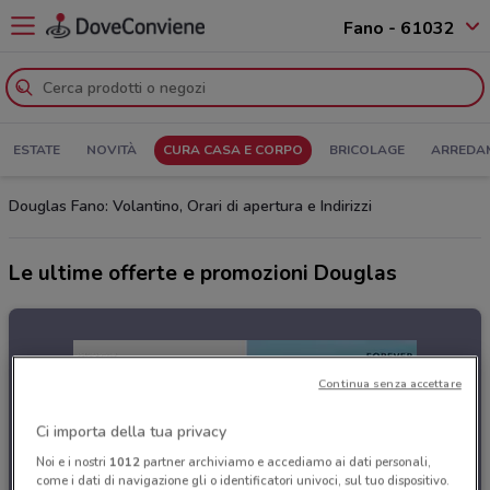
Fano - 61032
ESTATE
NOVITÀ
CURA CASA E CORPO
BRICOLAGE
ARREDA
Douglas Fano: Volantino, Orari di apertura e Indirizzi
Le ultime offerte e promozioni Douglas
Continua senza accettare
Ci importa della tua privacy
Noi e i nostri
1012
partner archiviamo e accediamo ai dati personali,
come i dati di navigazione gli o identificatori univoci, sul tuo dispositivo.