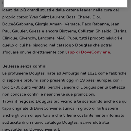
bellezza e di benessere. Da Douglas solo i profumi e i trattamenti
ideati dai più grandi stilisti e dalle catene leader nella cura del
proprio corpo: Yves Saint Laurent, Boss, Chanel, Dior,
Dolce&Gabbana, Giorgio Armani, Versace, Paco Rabanne, Jean
Paul Gaultier, Guess e ancora Biotherm, Collistar, Shiseido, Clarins,
Clinique, Givenchy, Lancome, MAC, Pupa, tutti i prodotti migliori e
quello di cui hai bisogno, nel
catalogo Douglas
che potrai
sfogliare online direttamente con l’
app di DoveConviene
.
Bellezza senza confini
Le profumerie Douglas, nate ad Amburgo nel 1821 come fabbriche
di saponi e profumi, sono presenti oggi in 19 paesi europei, con i
loro 1700 punti vendita; perché l’amore di Douglas per la bellezza
non conosce confini e neanche le sue promozioni.
Trova il negozio Douglas più vicino a te
scaricando anche da qui
l’app originale di DoveConviene, l’unica in grado di farti sapere
anche gli orari di apertura e che ti tiene costantemente informato
sull’uscita di un nuovo catalogo Douglas, iscrivendoti alla
newsletter su Doveconviene.it.