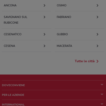
ANCONA
OSIMO
SAVIGNANO SUL
FABRIANO
RUBICONE
CESENATICO
GUBBIO
CESENA
MACERATA
Tutte le città
DOVECONVIENE
Cos'è DoveConviene
PER LE AZIENDE
Chi siamo
Cosa facciamo
INTERNATIONAL