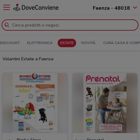
Faenza - 48018
DISCOUNT
ELETTRONICA
ESTATE
NOVITÀ
CURA CASA E COR
Volantini Estate a Faenza