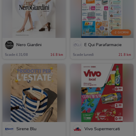
-2 GIORNI
Nero Giardini
É Qui Parafarmacie
Scade il 31/08
16.8 km
Scade lunedì
21.8 km
Sirene Blu
Vivo Supermercati