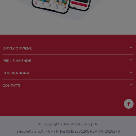
DOVECONVIENE
Cos'è DoveConviene
PER LE AZIENDE
Chi siamo
Cosa facciamo
INTERNATIONAL
News e media
Richieste commerciali e marketing
Brazil
CONTATTI
Lavora con noi
Mexico
Segnalazione punto vendita
France
Segnalazione Volantino
Australia
Hai un malfunzionamento sul web o sull'app?
New Zealand
© Copyright 2026 Shopfully S.p.A.
Shopfully S.p.A. - C.F / P. Iva 03156531208 REA: MI-2029270