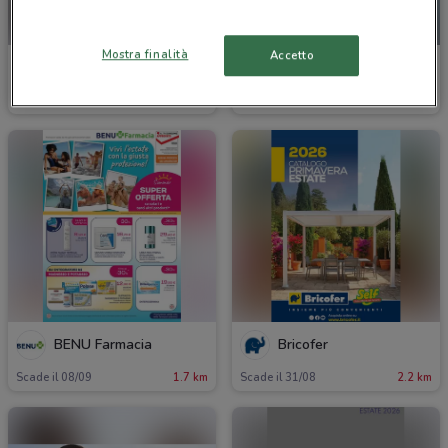
-1 GIORNO
Mostra finalità
Accetto
Valleverde
Marionnaud
Scade il 22/09
1.4 km
Scade domani
1.5 km
BENU Farmacia
Bricofer
Scade il 08/09
1.7 km
Scade il 31/08
2.2 km