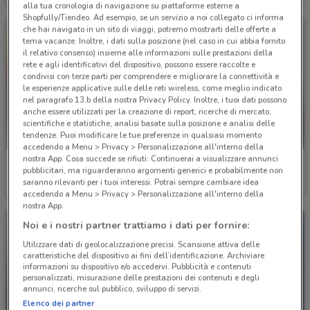
alla tua cronologia di navigazione su piattaforme esterne a
Shopfully/Tiendeo. Ad esempio, se un servizio a noi collegato ci informa
che hai navigato in un sito di viaggi, potremo mostrarti delle offerte a
tema vacanze. Inoltre, i dati sulla posizione (nel caso in cui abbia fornito
il relativo consenso) insieme alle informazioni sulle prestazioni della
rete e agli identificativi del dispositivo, possono essere raccolte e
condivisi con terze parti per comprendere e migliorare la connettività e
le esperienze applicative sulle delle reti wireless, come meglio indicato
nel paragrafo 13.b della nostra Privacy Policy. Inoltre, i tuoi dati possono
anche essere utilizzati per la creazione di report, ricerche di mercato,
scientifiche e statistiche, analisi basate sulla posizione e analisi delle
tendenze. Puoi modificare le tue preferenze in qualsiasi momento
accedendo a Menu > Privacy > Personalizzazione all'interno della
nostra App. Cosa succede se rifiuti: Continuerai a visualizzare annunci
Città del Sole
Diana Gallesi
pubblicitari, ma riguarderanno argomenti generici e probabilmente non
saranno rilevanti per i tuoi interessi. Potrai sempre cambiare idea
Scade il 31/12
376 m
Scade il 31/08
787 m
accedendo a Menu > Privacy > Personalizzazione all'interno della
nostra App.
Noi e i nostri partner trattiamo i dati per fornire:
Utilizzare dati di geolocalizzazione precisi. Scansione attiva delle
caratteristiche del dispositivo ai fini dell’identificazione. Archiviare
informazioni su dispositivo e/o accedervi. Pubblicità e contenuti
personalizzati, misurazione delle prestazioni dei contenuti e degli
annunci, ricerche sul pubblico, sviluppo di servizi.
Elenco dei partner