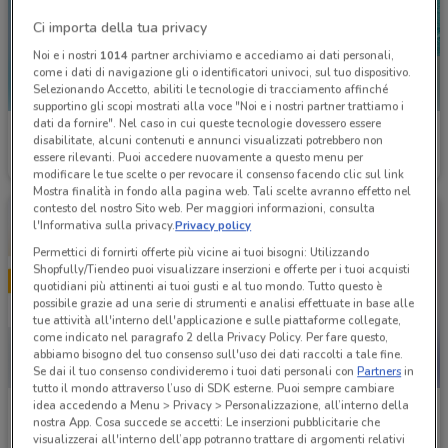
Ci importa della tua privacy
Noi e i nostri
1014
partner archiviamo e accediamo ai dati personali,
come i dati di navigazione gli o identificatori univoci, sul tuo dispositivo.
Selezionando Accetto, abiliti le tecnologie di tracciamento affinché
supportino gli scopi mostrati alla voce "Noi e i nostri partner trattiamo i
dati da fornire". Nel caso in cui queste tecnologie dovessero essere
Welcome Travel
Costa Crociere
disabilitate, alcuni contenuti e annunci visualizzati potrebbero non
essere rilevanti. Puoi accedere nuovamente a questo menu per
Scade il 30/09
134 m
Scade il 22/09
134 m
modificare le tue scelte o per revocare il consenso facendo clic sul link
Mostra finalità in fondo alla pagina web. Tali scelte avranno effetto nel
contesto del nostro Sito web. Per maggiori informazioni, consulta
l'Informativa sulla privacy.
Privacy policy
Permettici di fornirti offerte più vicine ai tuoi bisogni: Utilizzando
Shopfully/Tiendeo puoi visualizzare inserzioni e offerte per i tuoi acquisti
quotidiani più attinenti ai tuoi gusti e al tuo mondo. Tutto questo è
possibile grazie ad una serie di strumenti e analisi effettuate in base alle
tue attività all'interno dell'applicazione e sulle piattaforme collegate,
come indicato nel paragrafo 2 della Privacy Policy. Per fare questo,
abbiamo bisogno del tuo consenso sull'uso dei dati raccolti a tale fine.
Se dai il tuo consenso condivideremo i tuoi dati personali con
Partners
in
tutto il mondo attraverso l’uso di SDK esterne. Puoi sempre cambiare
idea accedendo a Menu > Privacy > Personalizzazione, all’interno della
Kena Mobile
TIM
nostra App. Cosa succede se accetti: Le inserzioni pubblicitarie che
visualizzerai all'interno dell’app potranno trattare di argomenti relativi
Scade il 02/09
244 m
Scade il 31/12
335 m