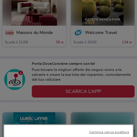
Maisons du Monde
Welcome Travel
Scade il 31/08
39 m
Scade il 30/09
134 m
Porta DoveConviene sempre con te!
Puoi trovare le migliori offerte dei negozi vicino a te,
salvarle e creare la tua lista del risparmio, comodamente
dal tuo cellulare.
SCARICA L’APP
Continua senza accettare