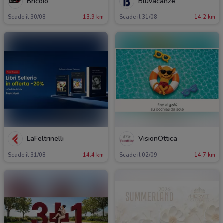
Bricoio
Bluvacanze
Scade il 30/08
13.9 km
Scade il 31/08
14.2 km
LaFeltrinelli
VisionOttica
Scade il 31/08
14.4 km
Scade il 02/09
14.7 km