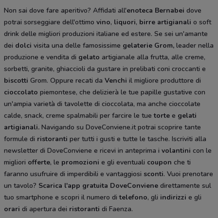
Non sai dove fare aperitivo? Affidati all'
enoteca Bernabei
dove
potrai sorseggiare dell'ottimo
vino
,
liquori
,
birre artigianali
o soft
drink delle migliori produzioni italiane ed estere. Se sei un'amante
dei
dolci
visita una delle famosissime
gelaterie Grom,
leader nella
produzione e vendita di
gelato
artigianale alla frutta, alle creme,
sorbetti, granite, ghiaccioli da gustare in prelibati coni croccanti e
biscotti
Grom. Oppure recati da
Venchi
il migliore produttore di
cioccolato
piemontese, che delizierà le tue papille gustative con
un'ampia varietà di tavolette di cioccolata, ma anche cioccolate
calde, snack, creme spalmabili per farcire le tue
torte
e
gelati
artigianali.
Navigando su DoveConviene.it potrai scoprire tante
formule di
ristoranti
per tutti i gusti e tutte le tasche. Iscriviti alla
newsletter di DoveConviene e ricevi in anteprima i
volantini
con le
migliori
offerte
, le
promozioni
e gli eventuali
coupon
che ti
faranno usufruire di imperdibili e vantaggiosi
sconti
. Vuoi prenotare
un tavolo?
Scarica l'app gratuita DoveConviene
direttamente sul
tuo smartphone e scopri il numero di
telefono
, gli
indirizzi
e gli
orari
di apertura dei
ristoranti
di Faenza.