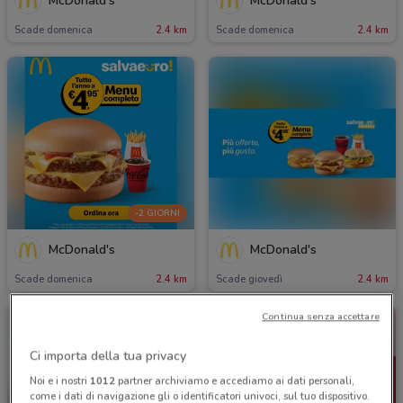
McDonald's
McDonald's
Scade domenica
2.4 km
Scade domenica
2.4 km
-2 GIORNI
McDonald's
McDonald's
Scade domenica
2.4 km
Scade giovedì
2.4 km
Continua senza accettare
Ci importa della tua privacy
Noi e i nostri
1012
partner archiviamo e accediamo ai dati personali,
come i dati di navigazione gli o identificatori univoci, sul tuo dispositivo.