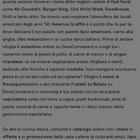
questa sezione troverai i menù delle migliori catene di
fast food
come
Mc Donald's
,
Burger King
,
Old Wild West, Roadhouse
Grill
e tanto altro
.
Se invece vuoi respirare l'atmosfera dei locali
americani degli anni '50,
America Graffiti
è il posto che fa per te,
dove deliziare il tuo palato con
panini
tipici
americani
, carne alla
griglia,
cibo messicano
o la cucina tipica italiana. Prima di andare
sfoglia il
volantino
online su DoveConviene.it e scegli tra i
numerosi menù di panini di pollo, di carne di manzo o di
angus
irlandese
, se sei invece vegetariano potrai sfogliare il menù
dedicato alle fresche e squisite
insalate
. Vuoi mangiare una buona
pizza
in un locale caldo ed accogliente? Sfoglia il
menù
di
Rossopomodoro
o del ristorante
Fratelli la Bufala
su
DoveConviene.it e sconvolgi il tuo palato con la vera
pizza
napoletana
cotta nel forno a legna, piatti tradizionali, primi di
pasta, secondi di carne e squisite
torte
o i dolci classici della
gastronomia napoletana.
Se ami la cucina etnica, consulta il
catalogo
online con i
menù
in
offerta
e in
promozione
delle varie catene di ristoranti etnici.
Japs