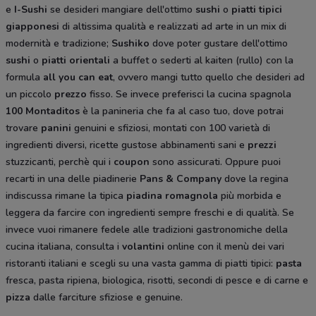
e
I-Sushi
se desideri mangiare dell'ottimo
sushi
o
piatti tipici
giapponesi
di altissima qualità e realizzati ad arte in un mix di
modernità e tradizione;
Sushiko
dove poter gustare dell'ottimo
sushi
o
piatti orientali
a buffet o sederti al kaiten (rullo) con la
formula
all you can eat
, ovvero mangi tutto quello che desideri ad
un piccolo
prezzo
fisso. Se invece preferisci la cucina spagnola
100 Montaditos
è la panineria che fa al caso tuo, dove potrai
trovare
panini
genuini e sfiziosi, montati con 100 varietà di
ingredienti diversi, ricette gustose abbinamenti sani e
prezzi
stuzzicanti, perchè qui i
coupon
sono assicurati. Oppure puoi
recarti in una delle piadinerie
Pans & Company
dove la regina
indiscussa rimane la tipica
piadina romagnola
più morbida e
leggera da farcire con ingredienti sempre freschi e di qualità. Se
invece vuoi rimanere fedele alle tradizioni gastronomiche della
cucina italiana, consulta i
volantini
online con il menù dei vari
ristoranti italiani e scegli su una vasta gamma di piatti tipici:
pasta
fresca, pasta ripiena, biologica, risotti, secondi di pesce e di carne e
pizza
dalle farciture sfiziose e genuine.