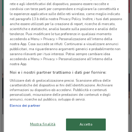
rete e agli identificativi del dispositivo, possono essere raccolte e
condivisi con terze parti per comprendere e migliorare la connettività e
le esperienze applicative sulle delle reti wireless, come meglio indicato
nel paragrafo 13.b della nostra Privacy Policy. Inoltre, i tuoi dati possono
anche essere utilizzati per la creazione di report, ricerche di mercato,
scientifiche e statistiche, analisi basate sulla posizione e analisi delle
tendenze. Puoi modificare le tue preferenze in qualsiasi momento
Roadhouse Restaurant
Roadhouse Restaurant
accedendo a Menu > Privacy > Personalizzazione all'interno della
nostra App. Cosa succede se rifiuti: Continuerai a visualizzare annunci
pubblicitari, ma riguarderanno argomenti generici e probabilmente non
Scade il 18/08
15.6 km
Scade il 18/08
15.6 km
saranno rilevanti per i tuoi interessi. Potrai sempre cambiare idea
accedendo a Menu > Privacy > Personalizzazione all'interno della
nostra App.
Noi e i nostri partner trattiamo i dati per fornire:
Utilizzare dati di geolocalizzazione precisi. Scansione attiva delle
caratteristiche del dispositivo ai fini dell’identificazione. Archiviare
informazioni su dispositivo e/o accedervi. Pubblicità e contenuti
personalizzati, misurazione delle prestazioni dei contenuti e degli
annunci, ricerche sul pubblico, sviluppo di servizi.
Elenco dei partner
NUOVO
NUOVO
Burger King
Burger King
Mostra finalità
Accetto
Scade il 30/09
15.6 km
Scade il 31/08
15.6 km