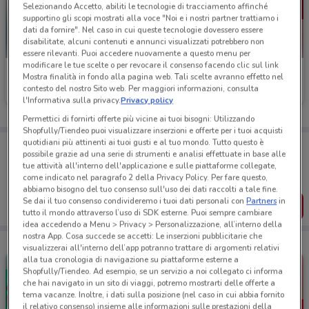
Selezionando Accetto, abiliti le tecnologie di tracciamento affinché
supportino gli scopi mostrati alla voce "Noi e i nostri partner trattiamo i
dati da fornire". Nel caso in cui queste tecnologie dovessero essere
disabilitate, alcuni contenuti e annunci visualizzati potrebbero non
essere rilevanti. Puoi accedere nuovamente a questo menu per
modificare le tue scelte o per revocare il consenso facendo clic sul link
Autogrill
Roadhouse Restaurant
Mostra finalità in fondo alla pagina web. Tali scelte avranno effetto nel
contesto del nostro Sito web. Per maggiori informazioni, consulta
Scade il 06/09
7.1 km
Scade il 18/08
15.6 km
l'Informativa sulla privacy.
Privacy policy
Permettici di fornirti offerte più vicine ai tuoi bisogni: Utilizzando
Shopfully/Tiendeo puoi visualizzare inserzioni e offerte per i tuoi acquisti
quotidiani più attinenti ai tuoi gusti e al tuo mondo. Tutto questo è
Porta DoveConviene sempre con te!
possibile grazie ad una serie di strumenti e analisi effettuate in base alle
Puoi trovare le migliori offerte dei negozi vicino a te,
tue attività all'interno dell'applicazione e sulle piattaforme collegate,
salvarle e creare la tua lista del risparmio, comodamente
come indicato nel paragrafo 2 della Privacy Policy. Per fare questo,
dal tuo cellulare.
abbiamo bisogno del tuo consenso sull'uso dei dati raccolti a tale fine.
Se dai il tuo consenso condivideremo i tuoi dati personali con
Partners
in
SCARICA L’APP
tutto il mondo attraverso l’uso di SDK esterne. Puoi sempre cambiare
idea accedendo a Menu > Privacy > Personalizzazione, all’interno della
nostra App. Cosa succede se accetti: Le inserzioni pubblicitarie che
visualizzerai all'interno dell’app potranno trattare di argomenti relativi
alla tua cronologia di navigazione su piattaforme esterne a
Shopfully/Tiendeo. Ad esempio, se un servizio a noi collegato ci informa
che hai navigato in un sito di viaggi, potremo mostrarti delle offerte a
tema vacanze. Inoltre, i dati sulla posizione (nel caso in cui abbia fornito
il relativo consenso) insieme alle informazioni sulle prestazioni della