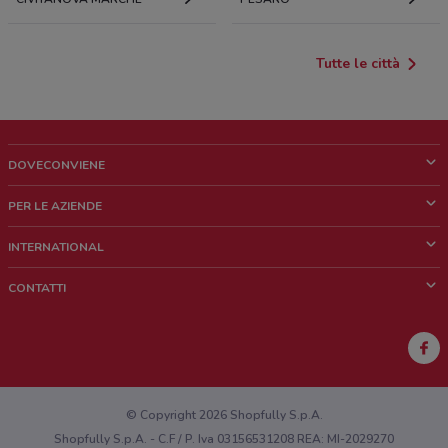
Tutte le città
DOVECONVIENE
Cos'è DoveConviene
PER LE AZIENDE
Chi siamo
Cosa facciamo
INTERNATIONAL
News e media
Richieste commerciali e marketing
Brazil
CONTATTI
Lavora con noi
Mexico
Segnalazione punto vendita
France
Segnalazione Volantino
Australia
Hai un malfunzionamento sul web o sull'app?
New Zealand
© Copyright 2026 Shopfully S.p.A.
Shopfully S.p.A. - C.F / P. Iva 03156531208 REA: MI-2029270