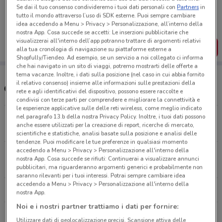
Porta DoveConviene sempre con te!
Se dai il tuo consenso condivideremo i tuoi dati personali con
Partners
in
Puoi trovare le migliori offerte dei negozi vicino a te,
tutto il mondo attraverso l’uso di SDK esterne. Puoi sempre cambiare
salvarle e creare la tua lista del risparmio, comodamente
idea accedendo a Menu > Privacy > Personalizzazione, all’interno della
dal tuo cellulare.
nostra App. Cosa succede se accetti: Le inserzioni pubblicitarie che
visualizzerai all'interno dell’app potranno trattare di argomenti relativi
SCARICA L’APP
alla tua cronologia di navigazione su piattaforme esterne a
Shopfully/Tiendeo. Ad esempio, se un servizio a noi collegato ci informa
che hai navigato in un sito di viaggi, potremo mostrarti delle offerte a
tema vacanze. Inoltre, i dati sulla posizione (nel caso in cui abbia fornito
il relativo consenso) insieme alle informazioni sulle prestazioni della
Orari e Negozi Giocheria
rete e agli identificativi del dispositivo, possono essere raccolte e
condivisi con terze parti per comprendere e migliorare la connettività e
le esperienze applicative sulle delle reti wireless, come meglio indicato
nel paragrafo 13.b della nostra Privacy Policy. Inoltre, i tuoi dati possono
Via Le Conce, 4/A Fabriano
anche essere utilizzati per la creazione di report, ricerche di mercato,
238 m
scientifiche e statistiche, analisi basate sulla posizione e analisi delle
tendenze. Puoi modificare le tue preferenze in qualsiasi momento
accedendo a Menu > Privacy > Personalizzazione all'interno della
Via Beniamino Ubaldi Gubbio
nostra App. Cosa succede se rifiuti: Continuerai a visualizzare annunci
26.6 km
pubblicitari, ma riguarderanno argomenti generici e probabilmente non
saranno rilevanti per i tuoi interessi. Potrai sempre cambiare idea
accedendo a Menu > Privacy > Personalizzazione all'interno della
Tutti i negozi Giocheria
nostra App.
Noi e i nostri partner trattiamo i dati per fornire:
Utilizzare dati di geolocalizzazione precisi. Scansione attiva delle