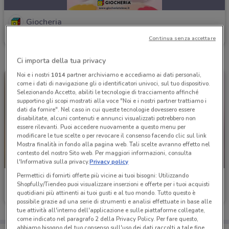
Giocheria
Scade giovedì
238 m
Continua senza accettare
Ci importa della tua privacy
Noi e i nostri
1014
partner archiviamo e accediamo ai dati personali,
come i dati di navigazione gli o identificatori univoci, sul tuo dispositivo.
Selezionando Accetto, abiliti le tecnologie di tracciamento affinché
supportino gli scopi mostrati alla voce "Noi e i nostri partner trattiamo i
dati da fornire". Nel caso in cui queste tecnologie dovessero essere
disabilitate, alcuni contenuti e annunci visualizzati potrebbero non
essere rilevanti. Puoi accedere nuovamente a questo menu per
modificare le tue scelte o per revocare il consenso facendo clic sul link
Mostra finalità in fondo alla pagina web. Tali scelte avranno effetto nel
contesto del nostro Sito web. Per maggiori informazioni, consulta
-3 GIORNI
-2 GIORNI
l'Informativa sulla privacy.
Privacy policy
Permettici di fornirti offerte più vicine ai tuoi bisogni: Utilizzando
Giocheria
Giocheria
Shopfully/Tiendeo puoi visualizzare inserzioni e offerte per i tuoi acquisti
quotidiani più attinenti ai tuoi gusti e al tuo mondo. Tutto questo è
Scade giovedì
238 m
Scade mercoledì
238 m
possibile grazie ad una serie di strumenti e analisi effettuate in base alle
tue attività all'interno dell'applicazione e sulle piattaforme collegate,
come indicato nel paragrafo 2 della Privacy Policy. Per fare questo,
abbiamo bisogno del tuo consenso sull'uso dei dati raccolti a tale fine.