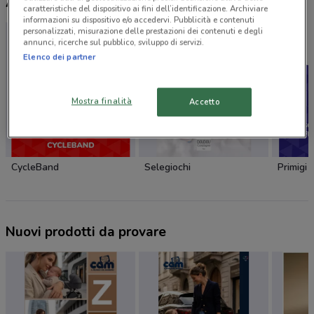
Altri volantini nelle vicinanze
caratteristiche del dispositivo ai fini dell’identificazione. Archiviare
informazioni su dispositivo e/o accedervi. Pubblicità e contenuti
personalizzati, misurazione delle prestazioni dei contenuti e degli
annunci, ricerche sul pubblico, sviluppo di servizi.
Elenco dei partner
Mostra finalità
Accetto
CycleBand
Selegiochi
Primigi
Nuovi prodotti da provare